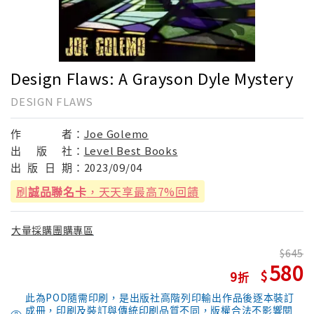
Design Flaws: A Grayson Dyle Mystery
DESIGN FLAWS
作
者：
Joe Golemo
出
版
社：
Level Best Books
出
版
日
期：
2023/09/04
刷
誠品聯名卡
，天天享最高7%回饋
大量採購團購專區
645
580
9
此為POD隨需印刷，是出版社高階列印輸出作品後逐本裝訂
成冊，印刷及裝訂與傳統印刷品質不同，版權合法不影響閱