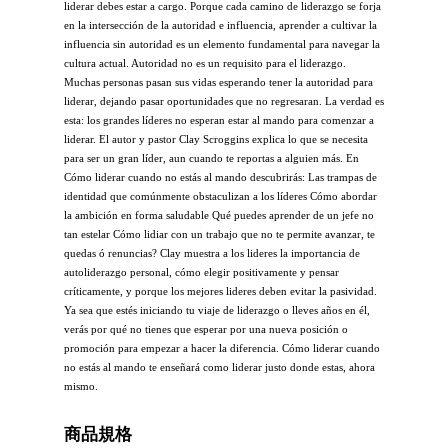
liderar debes estar a cargo. Porque cada camino de liderazgo se forja
en la intersección de la autoridad e influencia, aprender a cultivar la
influencia sin autoridad es un elemento fundamental para navegar la
cultura actual. Autoridad no es un requisito para el liderazgo.
Muchas personas pasan sus vidas esperando tener la autoridad para
liderar, dejando pasar oportunidades que no regresaran. La verdad es
esta: los grandes líderes no esperan estar al mando para comenzar a
liderar. El autor y pastor Clay Scroggins explica lo que se necesita
para ser un gran líder, aun cuando te reportas a alguien más. En
Cómo liderar cuando no estás al mando descubrirás: Las trampas de
identidad que comúnmente obstaculizan a los líderes Cómo abordar
la ambición en forma saludable Qué puedes aprender de un jefe no
tan estelar Cómo lidiar con un trabajo que no te permite avanzar, te
quedas ó renuncias? Clay muestra a los lideres la importancia de
autoliderazgo personal, cómo elegir positivamente y pensar
críticamente, y porque los mejores lideres deben evitar la pasividad.
Ya sea que estés iniciando tu viaje de liderazgo o lleves años en él,
verás por qué no tienes que esperar por una nueva posición o
promoción para empezar a hacer la diferencia. Cómo liderar cuando
no estás al mando te enseñará como liderar justo donde estas, ahora
mismo.
商品規格