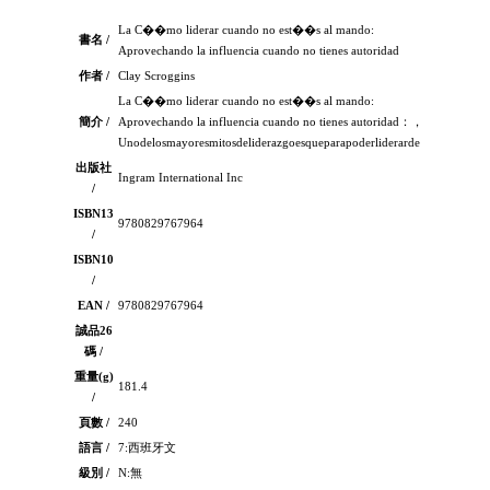
La C��mo liderar cuando no est��s al mando:
書名 /
Aprovechando la influencia cuando no tienes autoridad
作者 /
Clay Scroggins
La C��mo liderar cuando no est��s al mando:
簡介 /
Aprovechando la influencia cuando no tienes autoridad：，
Unodelosmayoresmitosdeliderazgoesqueparapoderliderardeb
出版社
Ingram International Inc
/
ISBN13
9780829767964
/
ISBN10
/
EAN /
9780829767964
誠品26
碼 /
重量(g)
181.4
/
頁數 /
240
語言 /
7:西班牙文
級別 /
N:無