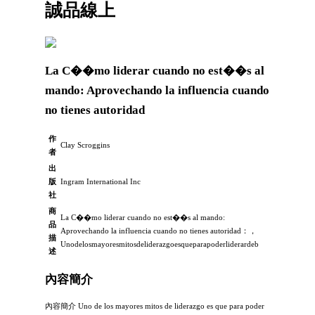
誠品線上
La C��mo liderar cuando no est��s al
mando: Aprovechando la influencia cuando
no tienes autoridad
作
Clay Scroggins
者
出
版
Ingram International Inc
社
商
La C��mo liderar cuando no est��s al mando:
品
Aprovechando la influencia cuando no tienes autoridad：，
描
Unodelosmayoresmitosdeliderazgoesqueparapoderliderardeb
述
內容簡介
內容簡介 Uno de los mayores mitos de liderazgo es que para poder