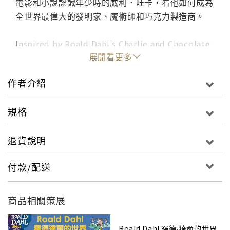
電影和小說認識年少時的威利．旺卡，看他如何成為
全世界最偉大的發明家、魔術師和巧克力製造商。
Inspired by Roald Dahl's Charlie and Chocolate
展開看更多
Factory.
作者介紹
A #1 New York Times Bestseller! Based on the
major motion picture--an intoxicating mix of
規格
magic and music, mayhem and emotion, all
told with fabulous heart and humor--Wonka
退貨說明
introduces readers to a young Willy Wonka,
chock-full of ideas and determined to change
付款/配送
the world one delectable bite at a time . . .
proving that the best things in life begin with a
dream, and if you're lucky enough to meet
商品相關策展
Willy Wonka, anything is possible.
Roald Dahl 羅德‧達爾的世界