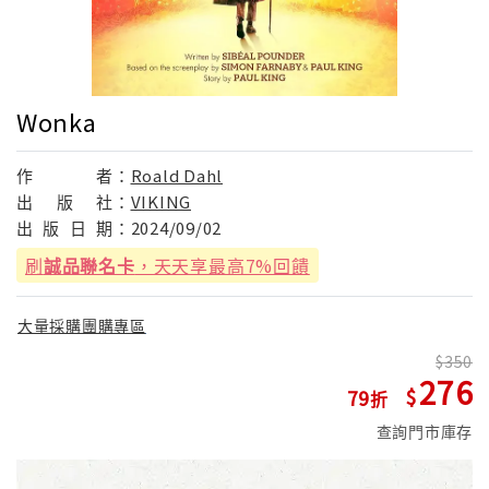
Wonka
作
者：
Roald Dahl
出
版
社：
VIKING
出
版
日
期：
2024/09/02
刷
誠品聯名卡
，天天享最高7%回饋
大量採購團購專區
350
276
79
查詢門市庫存