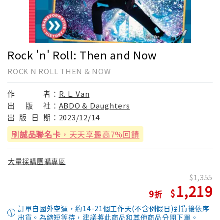
Rock 'n' Roll: Then and Now
ROCK N ROLL THEN & NOW
作
者：
R. L. Van
出
版
社：
ABDO & Daughters
出
版
日
期：
2023/12/14
刷
誠品聯名卡
，天天享最高7%回饋
大量採購團購專區
1,355
1,219
9
訂單自國外空運，約14-21個工作天(不含例假日)到貨後依序
出貨。為縮短等待，建議將此商品和其他商品分開下單。