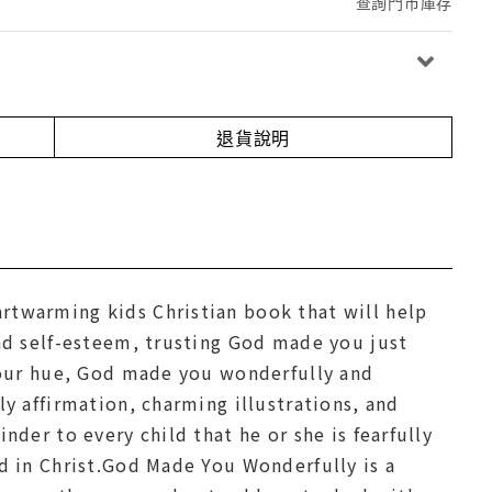
查詢門市庫存
退貨說明
twarming kids Christian book that will help
nd self-esteem, trusting God made you just
 your hue, God made you wonderfully and
y affirmation, charming illustrations, and
der to every child that he or she is fearfully
d in Christ.God Made You Wonderfully is a