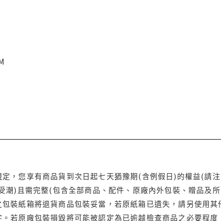
CM
定，您享有商品貨到次日起七天猶豫期(含例假日)的權益(請
受潮)且需完整(包含全部商品、配件、原廠內外包裝、贈品及所
之包裝紙箱將退貨商品包裝妥當，若原紙箱已遺失，請另使用其
字。若原廠包裝損毀將可能被認定為已逾越檢查商品之必要程度，