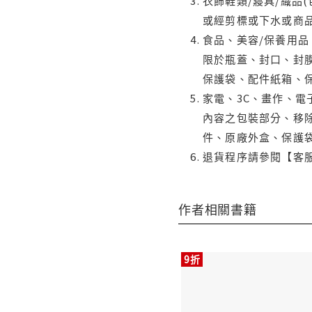
衣飾鞋類/寢具/織品
或經剪標或下水或商
食品、美容/保養用
限於瓶蓋、封口、封膜
保護袋、配件紙箱、
家電、3C、畫作、
內容之包裝部分、移除
件、原廠外盒、保護
退貨程序請參閱【客
作者相關書籍
9折