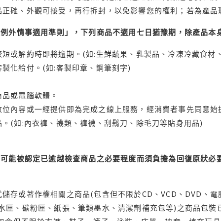
品正確、外觀可接受，再行拆封，以免影響您的權利；若為產品
理例外情事適用準則」，下列商品不適用七日猶豫期，除產品本
短或解約時即將逾期。(如:生鮮蔬果、乳製品、冷凍冷藏食材、
製化給付。(如:客製印章、鋼筆刻字)
商品或電腦軟體。
位內容或一經提供即為完成之線上服務，經消費者事先同意始提
。(如:內衣褲、襪類、褲襪、刮鬍刀、除毛刀等貼身用品)
可能被認定已逾越檢查商品之必要程度而須負擔為回復原狀必要
儲存或著作權相關之商品(包含但不限於CD、VCD、DVD、電
水匣、碳粉匣、紙張、筆類墨水、清潔劑補充包等)之商品包裝已