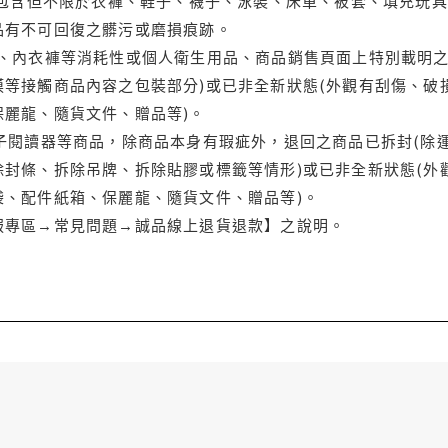
(包含但不限於衣褲、鞋子、襪子、泳裝、床單、被套、填充玩具
品有不可回復之髒污或磨損痕跡。
品、內衣褲等消耗性或個人衛生用品、商品銷售頁面上特別載明之
等接觸商品內容之包裝部分)或已非全新狀態(外觀有刮傷、破
保麗龍、隨貨文件、贈品等)。
電子閱讀器等商品，除商品本身有瑕疵外，退回之商品已拆封(除
封條、拆除吊牌、拆除貼膠或標籤等情形)或已非全新狀態(外
袋、配件紙箱、保麗龍、隨貨文件、贈品等)。
服專區→常見問題→誠品線上退貨退款】之說明。