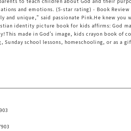
 parents to teach children about God and their pur
uations and emotions. (5-star rating) - Book Revie
y and unique," said passionate Pink.He knew you 
istian identity picture book for kids affirms: God
!This made in God's image, kids crayon book of colo
, Sunday school lessons, homeschooling, or as a gift
903
7903