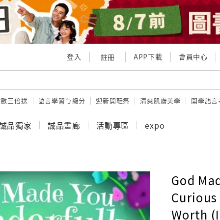
登入
APP下載
會員中心
註冊
點數三倍送
語言學習ㄅ級分
迎新開鞋祭
清爽肌膚美學
開學語言
誠品獨家
誠品畫廊
活動專區
expo
God Mad
Curious
Worth (