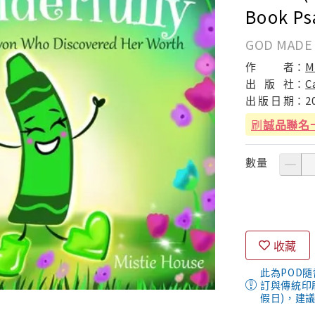
Book Ps
GOD MADE
作
者：
M
出
版
社：
C
出
版
日
期：
2
刷
誠品聯名
數量
收藏
此為POD
訂與傳統印
假日)，建