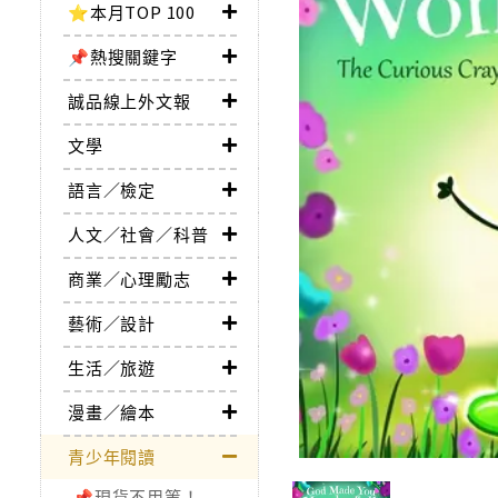
⭐本月TOP 100
📌熱搜關鍵字
誠品線上外文報
文學
語言／檢定
人文／社會／科普
商業／心理勵志
藝術／設計
生活／旅遊
漫畫／繪本
青少年閱讀
📌現貨不用等！