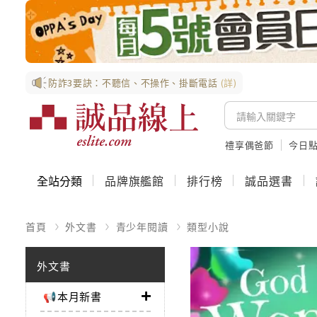
防詐3要訣：不聽信、不操作、掛斷電話
(詳)
禮享偶爸節
今日
全站分類
品牌旗艦館
排行榜
誠品選書
首頁
外文書
青少年閱讀
類型小說
外文書
📢本月新書