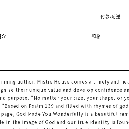
付款/配送
簡介
規格
nning author, Mistie House comes a timely and hear
cognize their unique value and develop confidence a
or a purpose. "No matter your size, your shape, or
!"Based on Psalm 139 and filled with rhymes of godl
 page, God Made You Wonderfully is a beautiful remin
e in the image of God and our true identity is foun