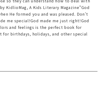
pose so they can understand how to deal with
w by KidlioMag, A Kids Literary Magazine"God
when He formed you and was pleased. Don't
 made me special!God made me just right!God
rs and feelings is the perfect book for
 for birthdays, holidays, and other special