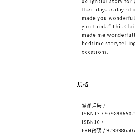
delightful story for
their day-to-day sit
made you wonderfull
you think?"This Chr
made me wonderfully
bedtime storytelling
occasions.
規格
誠品貨碼 /
ISBN13 / 9798986507
ISBN10 /
EAN貨碼 / 979898650