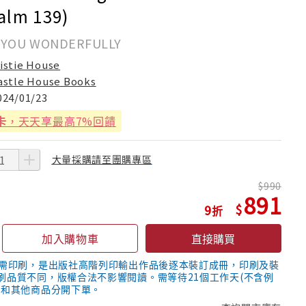
alm 139)
 YOU WONDERFULLY
istie House
astle House Books
024/01/23
卡
，天天享最高7%回饋
大量採購請至團購專區
990
891
9
加入購物車
直接購買
隨需印刷，是出版社高階列印輸出作品後逐本裝訂成冊，印刷及裝
刷品質不同，版權合法不影響閱讀。需等待21個工作天(不含例
議和其他商品分開下單。