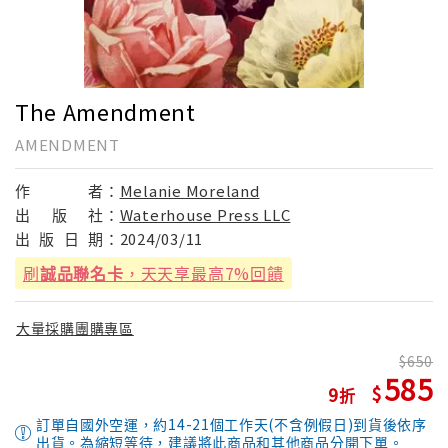
The Amendment
AMENDMENT
作
者：
Melanie Moreland
出
版
社：
Waterhouse Press LLC
出
版
日
期：
2024/03/11
刷
誠品聯名卡
，天天享最高7%回饋
大量採購團購專區
650
585
9
訂單自國外空運，約14-21個工作天(不含例假日)到貨後依序
出貨。為縮短等待，建議將此商品和其他商品分開下單。