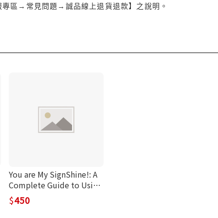
服專區→常見問題→誠品線上退貨退款】之說明。
You are My SignShine!: A
Complete Guide to Using
Sign Language to
450
Connect and
Communicate with