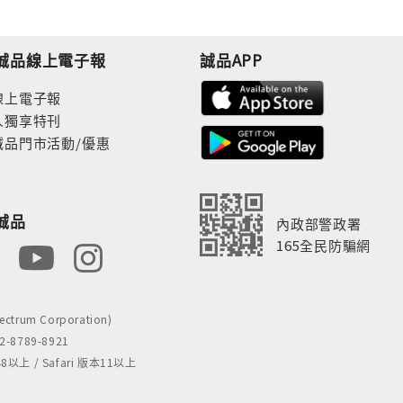
誠品線上電子報
誠品APP
線上電子報
人獨享特刊
誠品門市活動/優惠
誠品
內政部警政署
165全民防騙網
rum Corporation)
8789-8921
 / Safari 版本11以上