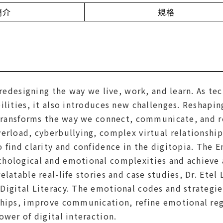
簡介
規格
s redesigning the way we live, work, and learn. As te
ilities, it also introduces new challenges. Reshapi
 transforms the way we connect, communicate, and r
verload, cyberbullying, complex virtual relationshi
 find clarity and confidence in the digitopia. The E
hological and emotional complexities and achieve a 
elatable real-life stories and case studies, Dr. Etel
igital Literacy. The emotional codes and strategie
ships, improve communication, refine emotional regu
ower of digital interaction.