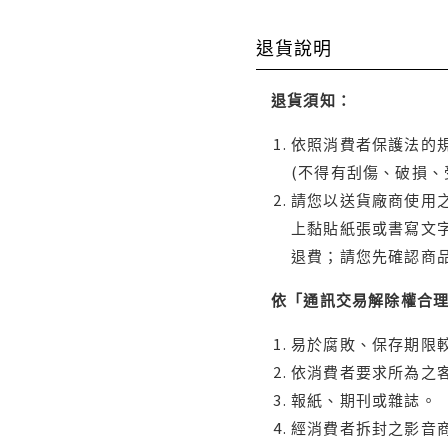
退貨說明
退貨須知：
依照消費者保護法的規
(不得有刮傷、破損、
請您以送貨廠商使用
上黏貼紙張或書寫文
退費；請您先確認商
依「通訊交易解除權合
易於腐敗、保存期限較
依消費者要求所為之客
報紙、期刊或雜誌。
經消費者拆封之影音