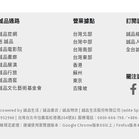
Hearing Babies and
Children
誠品通路
營業據點
訂閱
誠品官網
台灣北部
誠品
迷
誠品
台灣中部
誠品
誠品電影院
台灣南部
全台
誠品畫廊
台灣東部
誠品展演
香港
誠品行旅
蘇州
關注
誠品酒窖
東京
誠品文化藝術基金會
吉隆坡
- powered by 誠品生活 / 誠品書店 / 誠品物流 | 誠品生活股份有限公司 (eslite Spect
52966 | 台灣台北市信義區松德路204號B1 服務電話：0800-666-798／+886-2-
處理｜建議使用瀏覽器版本：Google Chrome版本60以上 / Firefox版本48以上