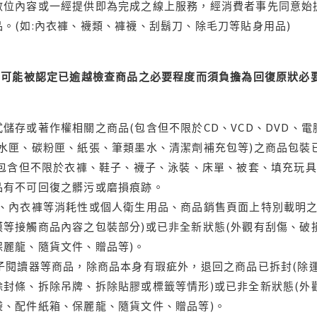
位內容或一經提供即為完成之線上服務，經消費者事先同意始提
。(如:內衣褲、襪類、褲襪、刮鬍刀、除毛刀等貼身用品)
可能被認定已逾越檢查商品之必要程度而須負擔為回復原狀必要
儲存或著作權相關之商品(包含但不限於CD、VCD、DVD、電
水匣、碳粉匣、紙張、筆類墨水、清潔劑補充包等)之商品包裝已
(包含但不限於衣褲、鞋子、襪子、泳裝、床單、被套、填充玩具
品有不可回復之髒污或磨損痕跡。
品、內衣褲等消耗性或個人衛生用品、商品銷售頁面上特別載明之
等接觸商品內容之包裝部分)或已非全新狀態(外觀有刮傷、破
保麗龍、隨貨文件、贈品等)。
電子閱讀器等商品，除商品本身有瑕疵外，退回之商品已拆封(除
封條、拆除吊牌、拆除貼膠或標籤等情形)或已非全新狀態(外
袋、配件紙箱、保麗龍、隨貨文件、贈品等)。