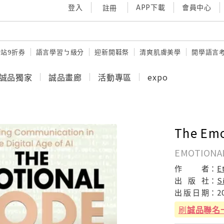
登入
APP下載
會員中心
註冊
站9折券
語言學習ㄅ級分
迎新開鞋祭
清爽肌膚美學
開學語言
誠品獨家
誠品畫廊
活動專區
expo
The Emo
EMOTIONA
作
者：
E
出
版
社：
S
出
版
日
期：
2
刷
誠品聯名