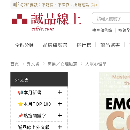
防詐3要訣：不聽信、不操作、掛斷電話
(詳)
禮享偶爸節
搶領全
全站分類
品牌旗艦館
排行榜
誠品選書
首頁
外文書
商業／心理勵志
大眾心理學
外文書
📢本月新書
⭐本月TOP 100
📌熱搜關鍵字
誠品線上外文報