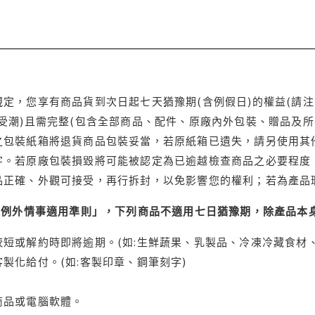
定，您享有商品貨到次日起七天猶豫期(含例假日)的權益(請
受潮)且需完整(包含全部商品、配件、原廠內外包裝、贈品及所
之包裝紙箱將退貨商品包裝妥當，若原紙箱已遺失，請另使用其
字。若原廠包裝損毀將可能被認定為已逾越檢查商品之必要程度，
品正確、外觀可接受，再行拆封，以免影響您的權利；若為產品
理例外情事適用準則」，下列商品不適用七日猶豫期，除產品本
短或解約時即將逾期。(如:生鮮蔬果、乳製品、冷凍冷藏食材、
製化給付。(如:客製印章、鋼筆刻字)
商品或電腦軟體。