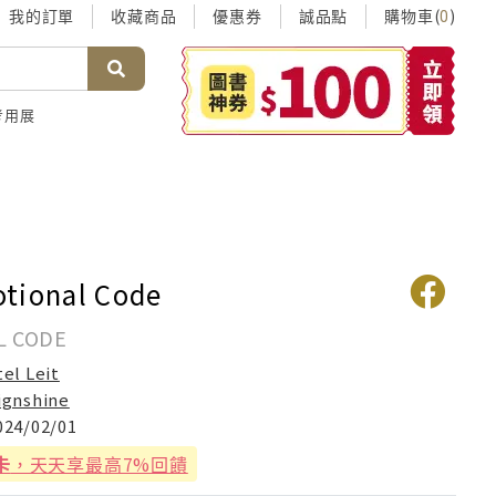
我的訂單
收藏商品
優惠券
誠品點
購物車(
)
0
考用展
tional Code
L CODE
tel Leit
ignshine
024/02/01
卡
，天天享最高7%回饋