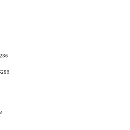
286
5286
CM