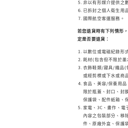
非以有形媒介提供之數
已拆封之個人衛生用品
國際航空客運服務。
若您退貨時有下列情形，
定是否要退貨：
以數位或電磁紀錄形式
耗材(包含但不限於墨
衣飾鞋類/寢具/織品
或經剪標或下水或商
食品、美容/保養用
限於瓶蓋、封口、封膜
保護袋、配件紙箱、
家電、3C、畫作、
內容之包裝部分、移除
件、原廠外盒、保護