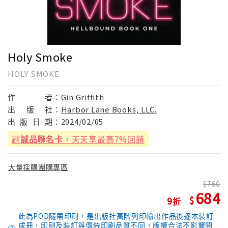
Holy Smoke
HOLY SMOKE
作
者：
Gin Griffith
出
版
社：
Harbor Lane Books, LLC.
出
版
日
期：
2024/02/05
刷
誠品聯名卡
，天天享最高7%回饋
大量採購團購專區
760
684
9
此為POD隨需印刷，是出版社高階列印輸出作品後逐本裝訂
成冊，印刷及裝訂與傳統印刷品質不同，版權合法不影響閱