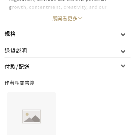
growth, contentment, creativity, and our
relationships with ourselves and others. Learning
展開看更多
what makes us better at spending time alone can
help us move toward our best possible selves.
規格
退貨說明
付款/配送
作者相關書籍