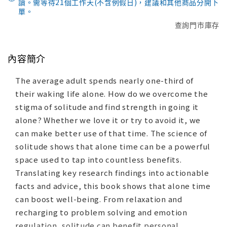
讀。需等待21個工作天(不含例假日)，建議和其他商品分開下
單。
查詢門市庫存
內容簡介
The average adult spends nearly one-third of
their waking life alone. How do we overcome the
stigma of solitude and find strength in going it
alone? Whether we love it or try to avoid it, we
can make better use of that time. The science of
solitude shows that alone time can be a powerful
space used to tap into countless benefits.
Translating key research findings into actionable
facts and advice, this book shows that alone time
can boost well-being. From relaxation and
recharging to problem solving and emotion
regulation, solitude can benefit personal