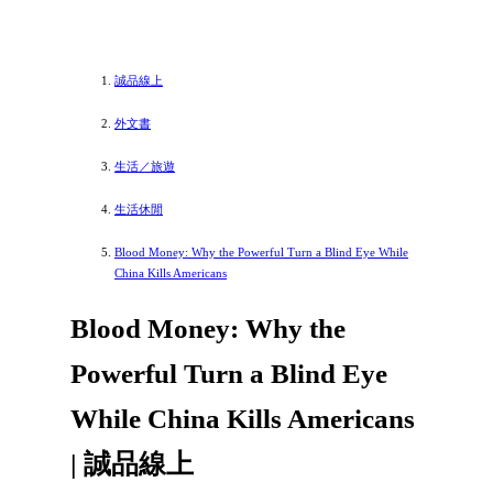
誠品線上
外文書
生活／旅遊
生活休閒
Blood Money: Why the Powerful Turn a Blind Eye While
China Kills Americans
Blood Money: Why the
Powerful Turn a Blind Eye
While China Kills Americans
| 誠品線上