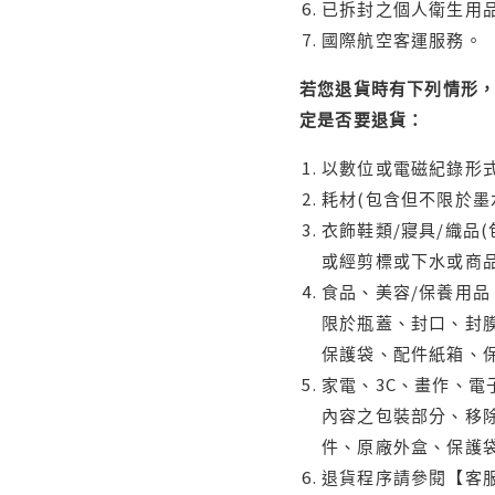
已拆封之個人衛生用品
國際航空客運服務。
若您退貨時有下列情形，
定是否要退貨：
以數位或電磁紀錄形式
耗材(包含但不限於墨
衣飾鞋類/寢具/織品
或經剪標或下水或商
食品、美容/保養用
限於瓶蓋、封口、封膜
保護袋、配件紙箱、
家電、3C、畫作、
內容之包裝部分、移除
件、原廠外盒、保護
退貨程序請參閱【客