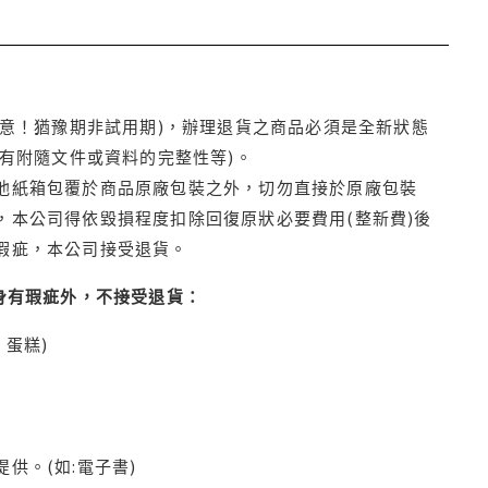
注意！猶豫期非試用期)，辦理退貨之商品必須是全新狀態
有附隨文件或資料的完整性等)。
他紙箱包覆於商品原廠包裝之外，切勿直接於原廠包裝
本公司得依毀損程度扣除回復原狀必要費用(整新費)後
瑕疵，本公司接受退貨。
身有瑕疵外，不接受退貨：
蛋糕)
供。(如:電子書)