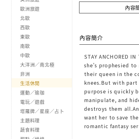
內容
歐洲旅遊
北歐
西歐
東歐
內容簡介
南歐
中歐
STAY ANCHORED IN 
大洋洲／南北極
she's prophesied to
their queen in the c
非洲
knees.But with part 
生活休閒
purpose is quickly b
運動／瑜珈
manipulate, and hid
電玩／遊戲
destroys them all.An
塔羅牌／星座／占卜
want her to save the
主題料理
romantic fantasy ser
蔬食料理
甜點／烘焙