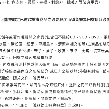
。(如:內衣褲、襪類、褲襪、刮鬍刀、除毛刀等貼身用品)
可能被認定已逾越檢查商品之必要程度而須負擔為回復原狀必要
儲存或著作權相關之商品(包含但不限於CD、VCD、DVD、電
水匣、碳粉匣、紙張、筆類墨水、清潔劑補充包等)之商品包裝已
(包含但不限於衣褲、鞋子、襪子、泳裝、床單、被套、填充玩具
品有不可回復之髒污或磨損痕跡。
品、內衣褲等消耗性或個人衛生用品、商品銷售頁面上特別載明之
等接觸商品內容之包裝部分)或已非全新狀態(外觀有刮傷、破
保麗龍、隨貨文件、贈品等)。
電子閱讀器等商品，除商品本身有瑕疵外，退回之商品已拆封(除
封條、拆除吊牌、拆除貼膠或標籤等情形)或已非全新狀態(外
袋、配件紙箱、保麗龍、隨貨文件、贈品等)。
服專區→常見問題→誠品線上退貨退款】之說明。