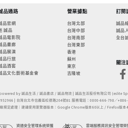
誠品通路
營業據點
訂閱
誠品官網
台灣北部
誠品
迷
誠品
台灣中部
誠品
誠品電影院
台灣南部
全台
誠品畫廊
台灣東部
誠品展演
香港
誠品行旅
蘇州
關注
誠品酒窖
東京
誠品文化藝術基金會
吉隆坡
- powered by 誠品生活 / 誠品書店 / 誠品物流 | 誠品生活股份有限公司 (eslite Spect
52966 | 台灣台北市信義區松德路204號B1 服務電話：0800-666-798／+886-2-
處理｜建議使用瀏覽器版本：Google Chrome版本60以上 / Firefox版本48以上
資通安全管理系統榮獲
雲端服務資訊安全管理榮