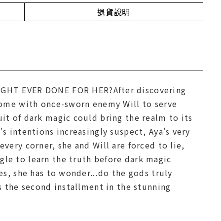
退貨說明
GHT EVER DONE FOR HER?After discovering
 home with once-sworn enemy Will to serve
it of dark magic could bring the realm to its
s intentions increasingly suspect, Aya's very
very corner, she and Will are forced to lie,
le to learn the truth before dark magic
es, she has to wonder...do the gods truly
s the second installment in the stunning