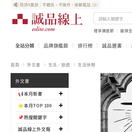
防詐3要訣：不聽信、不操作、掛斷電話
(詳)
禮享偶爸節
搶領全
全站分類
品牌旗艦館
排行榜
誠品選書
首頁
外文書
生活／旅遊
生活休閒
外文書
📢本月新書
⭐本月TOP 100
📌熱搜關鍵字
誠品線上外文報