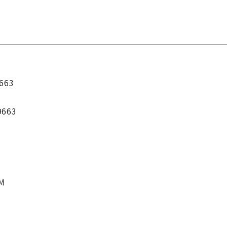
663
9663
CM