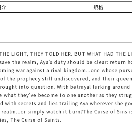
簡介
規格
THE LIGHT, THEY TOLD HER. BUT WHAT HAD THE LI
 save the realm, Aya's duty should be clear: return
oming war against a rival kingdom...one whose pursu
of the prophecy still undiscovered, and their queen'
rought into question. With betrayal lurking around e
e what they've become to one another as they strugg
d with secrets and lies trailing Aya wherever she go
 realm...or simply watch it burn?The Curse of Sins i
ies, The Curse of Saints.