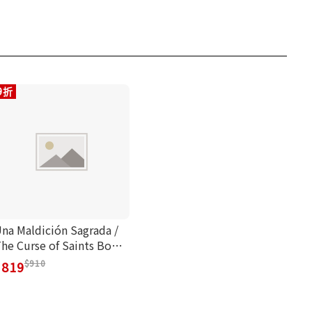
9折
na Maldición Sagrada /
he Curse of Saints Book
1
910
819