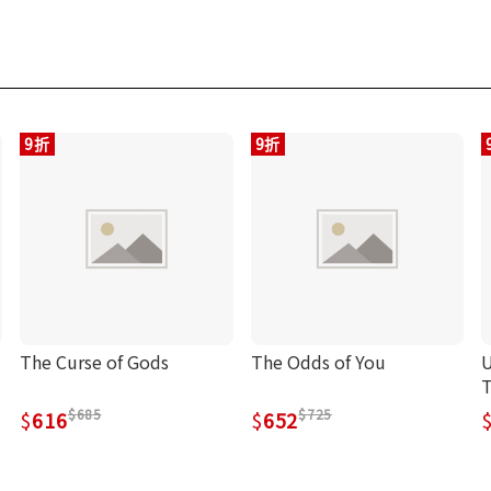
9折
9折
The Curse of Gods
The Odds of You
U
T
685
725
616
652