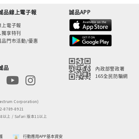
誠品線上電子報
誠品APP
線上電子報
人獨享特刊
誠品門市活動/優惠
誠品
內政部警政署
165全民防騙網
rum Corporation)
8789-8921
 / Safari 版本11以上
獲
行動應用APP基本資安