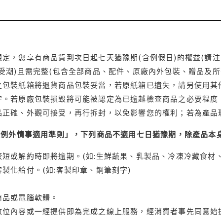
定，您享有商品貨到次日起七天猶豫期(含例假日)的權益(請
受潮)且需完整(包含全部商品、配件、原廠內外包裝、贈品及所
之包裝紙箱將退貨商品包裝妥當，若原紙箱已遺失，請另使用其
字。若原廠包裝損毀將可能被認定為已逾越檢查商品之必要程度，
品正確、外觀可接受，再行拆封，以免影響您的權利；若為產品
理例外情事適用準則」，下列商品不適用七日猶豫期，除產品本
短或解約時即將逾期。(如:生鮮蔬果、乳製品、冷凍冷藏食材、
製化給付。(如:客製印章、鋼筆刻字)
商品或電腦軟體。
位內容或一經提供即為完成之線上服務，經消費者事先同意始提