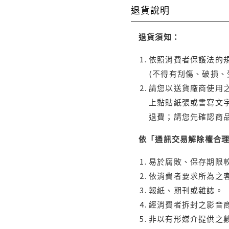
退貨說明
退貨須知：
依照消費者保護法的規
(不得有刮傷、破損、
請您以送貨廠商使用
上黏貼紙張或書寫文
退費；請您先確認商
依「通訊交易解除權合
易於腐敗、保存期限較
依消費者要求所為之客
報紙、期刊或雜誌。
經消費者拆封之影音
非以有形媒介提供之數