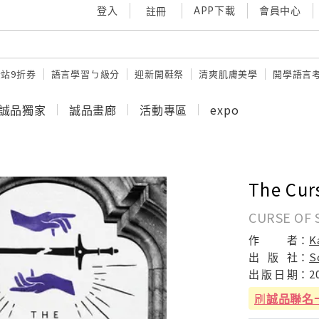
登入
APP下載
會員中心
註冊
站9折券
語言學習ㄅ級分
迎新開鞋祭
清爽肌膚美學
開學語言
誠品獨家
誠品畫廊
活動專區
expo
The Curs
CURSE OF 
作
者：
K
出
版
社：
S
出
版
日
期：
2
刷
誠品聯名