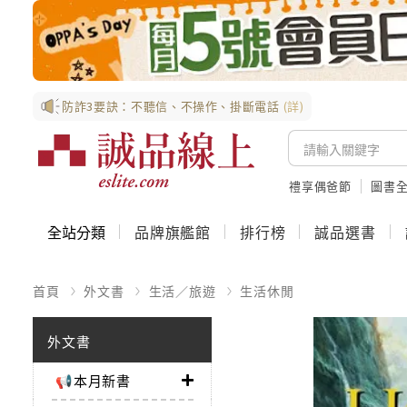
防詐3要訣：不聽信、不操作、掛斷電話
(詳)
禮享偶爸節
圖書全
全站分類
品牌旗艦館
排行榜
誠品選書
首頁
外文書
生活／旅遊
生活休閒
外文書
📢本月新書