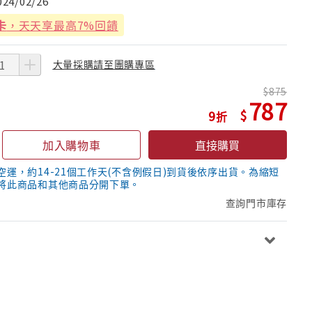
024/02/26
卡
，天天享最高7%回饋
大量採購請至團購專區
875
787
9
加入購物車
直接購買
空運，約14-21個工作天(不含例假日)到貨後依序出貨。為縮短
將此商品和其他商品分開下單。
查詢門市庫存