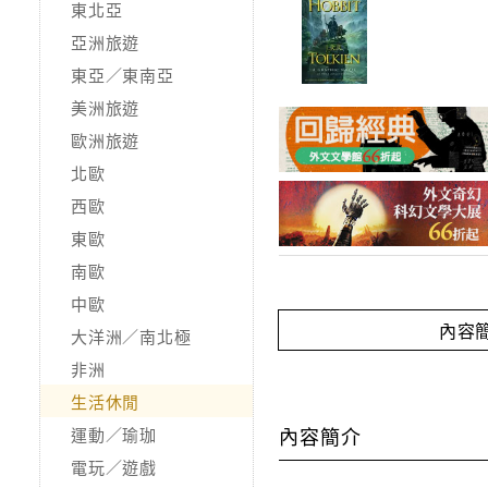
東北亞
亞洲旅遊
東亞／東南亞
美洲旅遊
歐洲旅遊
北歐
西歐
東歐
南歐
中歐
內容
大洋洲／南北極
非洲
生活休閒
內容簡介
運動／瑜珈
電玩／遊戲