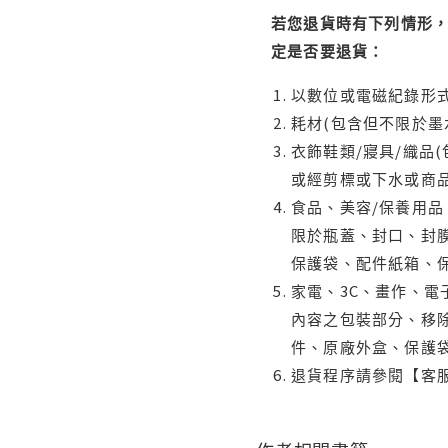
若您退貨時有下列情形，
定是否要退貨：
以數位或電磁紀錄形式
耗材(包含但不限於墨
衣飾鞋類/寢具/織品
或經剪標或下水或商
食品、美容/保養用
限於瓶蓋、封口、封膜
保護袋、配件紙箱、
家電、3C、畫作、
內容之包裝部分、移除
件、原廠外盒、保護
退貨程序請參閱【客