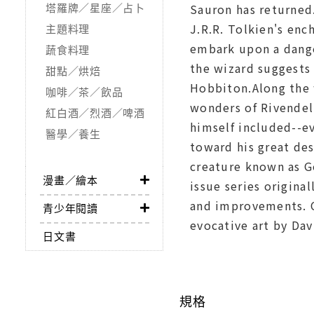
塔羅牌／星座／占卜
Sauron has returned.
J.R.R. Tolkien's en
主題料理
embark upon a dange
蔬食料理
the wizard suggests
甜點／烘焙
Hobbiton.Along the w
咖啡／茶／飲品
wonders of Rivendell
紅白酒／烈酒／啤酒
himself included--e
醫學／養生
toward his great des
creature known as G
漫畫／繪本
issue series origin
and improvements. Ca
青少年閱讀
evocative art by Dav
日文書
規格