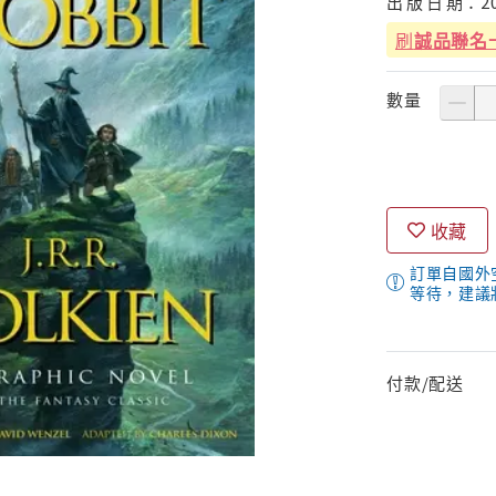
出
版
日
期：
2
刷
誠品聯名
數量
收藏
訂單自國外
等待，建議
付款/配送