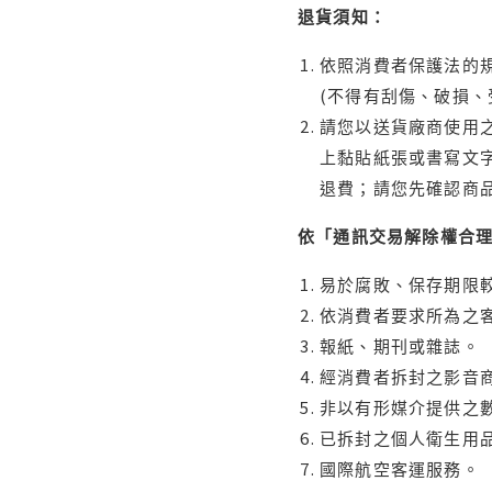
退貨須知：
依照消費者保護法的規
(不得有刮傷、破損、
請您以送貨廠商使用
上黏貼紙張或書寫文
退費；請您先確認商
依「通訊交易解除權合
易於腐敗、保存期限較
依消費者要求所為之客
報紙、期刊或雜誌。
經消費者拆封之影音
非以有形媒介提供之數
已拆封之個人衛生用品
國際航空客運服務。