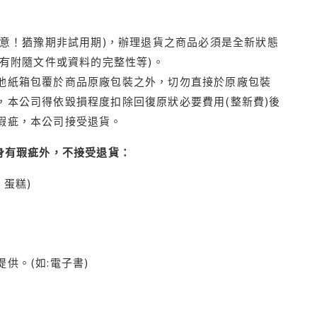
注意！猶豫期非試用期)，辦理退貨之商品必須是全新狀態
有附隨文件或資料的完整性等)。
他紙箱包覆於商品原廠包裝之外，切勿直接於原廠包裝
本公司得依毀損程度扣除回復原狀必要費用(整新費)後
瑕疵，本公司接受退貨。
身有瑕疵外，不接受退貨：
蛋糕)
供。(如:電子書)