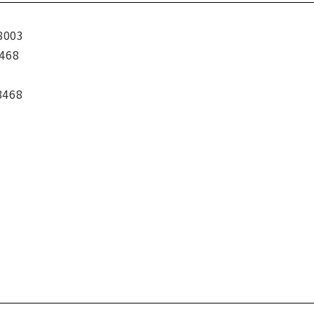
8003
468
8468