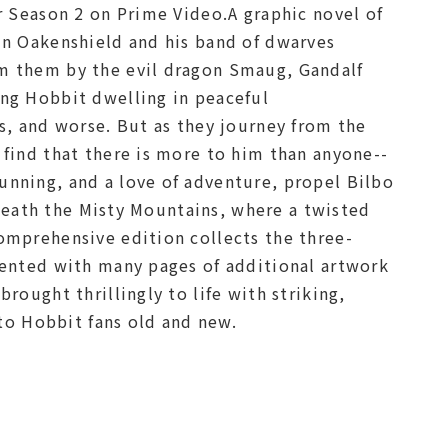
r Season 2 on Prime Video.A graphic novel of
in Oakenshield and his band of dwarves
om them by the evil dragon Smaug, Gandalf
ing Hobbit dwelling in peaceful
s, and worse. But as they journey from the
 find that there is more to him than anyone--
unning, and a love of adventure, propel Bilbo
beneath the Misty Mountains, where a twisted
omprehensive edition collects the three-
mented with many pages of additional artwork
rought thrillingly to life with striking,
 to Hobbit fans old and new.