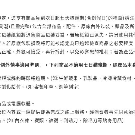
定，您享有商品貨到次日起七天猶豫期(含例假日)的權益(請
受潮)且需完整(包含全部商品、配件、原廠內外包裝、贈品及所
之包裝紙箱將退貨商品包裝妥當，若原紙箱已遺失，請另使用其
字。若原廠包裝損毀將可能被認定為已逾越檢查商品之必要程度，
品正確、外觀可接受，再行拆封，以免影響您的權利；若為產品
理例外情事適用準則」，下列商品不適用七日猶豫期，除產品本
短或解約時即將逾期。(如:生鮮蔬果、乳製品、冷凍冷藏食材、
製化給付。(如:客製印章、鋼筆刻字)
商品或電腦軟體。
位內容或一經提供即為完成之線上服務，經消費者事先同意始提
。(如:內衣褲、襪類、褲襪、刮鬍刀、除毛刀等貼身用品)