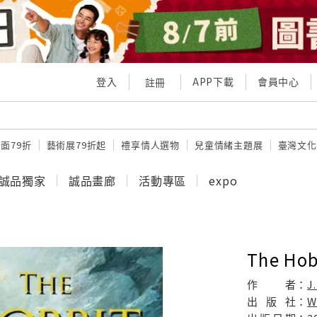
登入
APP下載
會員中心
註冊
面79折
藝術展79折起
禮享情人選物
兒童情緒主題展
臺灣文化
誠品獨家
誠品畫廊
活動專區
expo
The Hob
作
者：
J
出
版
社：
W