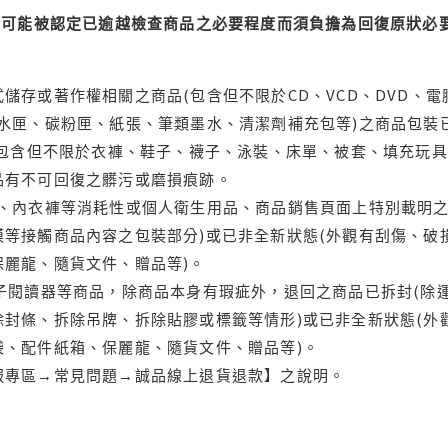
可能被認定已逾越檢查商品之必要程度而須負擔為回復原狀必要
儲存或著作權相關之商品(包含但不限於CD、VCD、DVD、電
水匣、碳粉匣、紙張、筆類墨水、清潔劑補充包等)之商品包裝已
(包含但不限於衣褲、鞋子、襪子、泳裝、床單、被套、填充玩具
品有不可回復之髒污或磨損痕跡。
品、內衣褲等消耗性或個人衛生用品、商品銷售頁面上特別載明之
等接觸商品內容之包裝部分)或已非全新狀態(外觀有刮傷、破
保麗龍、隨貨文件、贈品等)。
電子閱讀器等商品，除商品本身有瑕疵外，退回之商品已拆封(除
封條、拆除吊牌、拆除貼膠或標籤等情形)或已非全新狀態(外
袋、配件紙箱、保麗龍、隨貨文件、贈品等)。
服專區→常見問題→誠品線上退貨退款】之說明。