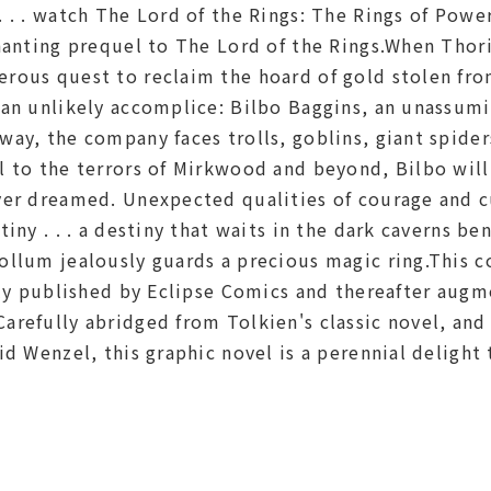
 . . watch The Lord of the Rings: The Rings of Powe
chanting prequel to The Lord of the Rings.When Thor
rous quest to reclaim the hoard of gold stolen fr
 an unlikely accomplice: Bilbo Baggins, an unassum
ay, the company faces trolls, goblins, giant spider
 to the terrors of Mirkwood and beyond, Bilbo will
ver dreamed. Unexpected qualities of courage and c
tiny . . . a destiny that waits in the dark caverns 
ollum jealously guards a precious magic ring.This c
ally published by Eclipse Comics and thereafter aug
refully abridged from Tolkien's classic novel, and b
id Wenzel, this graphic novel is a perennial delight