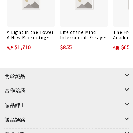
A Light in the Tower:
Life of the Mind
The Fre
A New Reckoning
Interrupted: Essays
Academi
with Mental Health
on Mental Health
Your Car
$1,710
$855
$652
9折
9折
in Higher Education
and Disability in
Creativi
Higher Education
Mental 
關於誠品
合作洽談
誠品線上
誠品通路