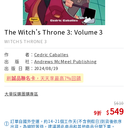
The Witch's Throne 3: Volume 3
WITCHS THRONE 3
作
者：
Cedric Caballes
出
版
社：
Andrews McMeel Publishing
出
版
日
期：
2024/08/19
刷
誠品聯名卡
，天天享最高7%回饋
大量採購團購專區
610
549
9
訂單自國外空運，約14-21個工作天(不含例假日)到貨後依序
出貨。為縮短等待，建議將此商品和其他商品分開下單。