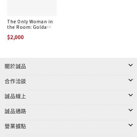
The Only Woman in
the Room: Golda
Meir and Her Path to
$2,000
Power
關於誠品
合作洽談
誠品線上
誠品通路
營業據點