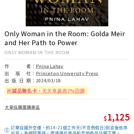
Only Woman in the Room: Golda Meir
and Her Path to Power
ONLY WOMAN IN THE ROOM
作
者：
Pnina Lahav
出
版
社：
Princeton University Press
出
版
日
期：
2024/03/18
刷
誠品聯名卡
，天天享最高7%回饋
大量採購團購專區
1,125
訂單自國外空運，約14-21個工作天(不含例假日)到貨後依序
出貨。為縮短等待，建議將此商品和其他商品分開下單。