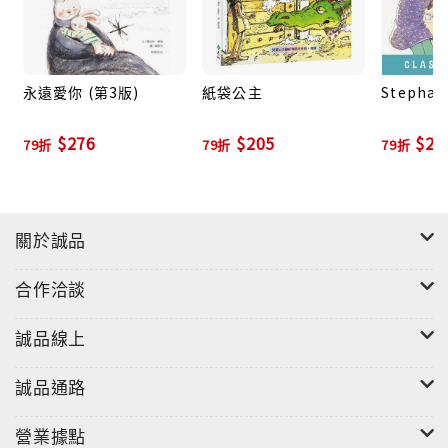
永遠愛你 (第3版)
紙袋公主
Stephani
$276
$205
$22
79折
79折
79折
關於誠品
合作洽談
誠品線上
誠品通路
營業據點