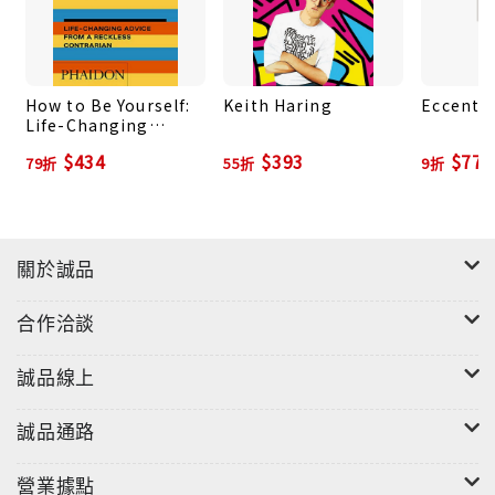
How to Be Yourself:
Keith Haring
Eccentr
Life-Changing
Advice from a
$434
$393
$774
79折
55折
9折
Reckless Contrarian
關於誠品
合作洽談
誠品線上
誠品通路
營業據點