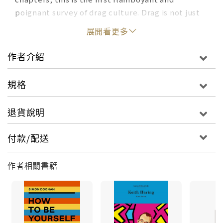
poignant survey of drag culture. Drag is not just
for fabulous queens and drag enthusiasts, but for
展開看更多
anyone interested in gender fluidity and the
culture surrounding it.
作者介紹
規格
退貨說明
付款/配送
作者相關書籍