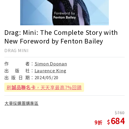
Drag: Mini: The Complete Story with
New Foreword by Fenton Bailey
DRAG MINI
作
者：
Simon Doonan
出
版
社：
Laurence King
出
版
日
期：
2024/05/20
刷
誠品聯名卡
，天天享最高7%回饋
大量採購團購專區
760
684
9