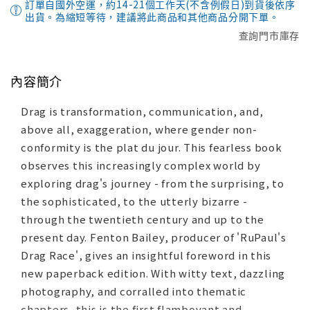
訂單自國外空運，約14-21個工作天(不含例假日)到貨後依序
出貨。為縮短等待，建議將此商品和其他商品分開下單。
查詢門市庫存
內容簡介
Drag is transformation, communication, and,
above all, exaggeration, where gender non-
conformity is the plat du jour. This fearless book
observes this increasingly complex world by
exploring drag's journey - from the surprising, to
the sophisticated, to the utterly bizarre -
through the twentieth century and up to the
present day. Fenton Bailey, producer of 'RuPaul's
Drag Race', gives an insightful foreword in this
new paperback edition. With witty text, dazzling
photography, and corralled into thematic
chapters, this is the first flamboyant and