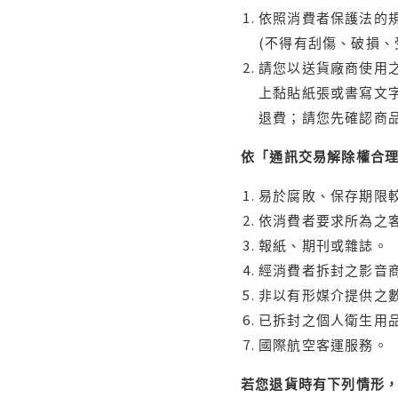
依照消費者保護法的規
(不得有刮傷、破損、
請您以送貨廠商使用
上黏貼紙張或書寫文
退費；請您先確認商
依「通訊交易解除權合
易於腐敗、保存期限較
依消費者要求所為之客
報紙、期刊或雜誌。
經消費者拆封之影音
非以有形媒介提供之數
已拆封之個人衛生用品
國際航空客運服務。
若您退貨時有下列情形，