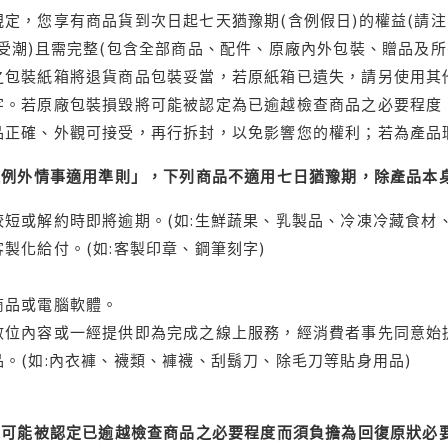
定，您享有商品貨到次日起七天猶豫期(含例假日)的權益(請
受潮)且需完整(包含全部商品、配件、原廠內外包裝、贈品及所
之包裝紙箱將退貨商品包裝妥當，若原紙箱已遺失，請另使用其
字。若原廠包裝損毀將可能被認定為已逾越檢查商品之必要程度，
品正確、外觀可接受，再行拆封，以免影響您的權利；若為產品
理例外情事適用準則」，下列商品不適用七日猶豫期，除產品本
短或解約時即將逾期。(如:生鮮蔬果、乳製品、冷凍冷藏食材、
製化給付。(如:客製印章、鋼筆刻字)
商品或電腦軟體。
位內容或一經提供即為完成之線上服務，經消費者事先同意始提
。(如:內衣褲、襪類、褲襪、刮鬍刀、除毛刀等貼身用品)
可能被認定已逾越檢查商品之必要程度而須負擔為回復原狀必要