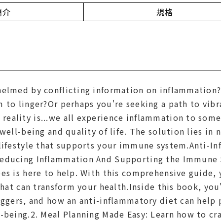
簡介
規格
helmed by conflicting information on inflammation?S
 to linger?Or perhaps you're seeking a path to vib
eality is...we all experience inflammation to some
 well-being and quality of life. The solution lies i
 lifestyle that supports your immune system.Anti-I
Reducing Inflammation And Supporting the Immune 
es is here to help. With this comprehensive guide, y
 that can transform your health.Inside this book, you
iggers, and how an anti-inflammatory diet can help 
-being.2. Meal Planning Made Easy: Learn how to cr