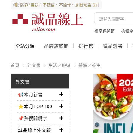
防詐3要訣：不聽信、不操作、掛斷電話
(詳)
禮享偶爸節
搶領全
全站分類
品牌旗艦館
排行榜
誠品選書
首頁
外文書
生活／旅遊
醫學／養生
外文書
📢本月新書
⭐本月TOP 100
📌熱搜關鍵字
誠品線上外文報