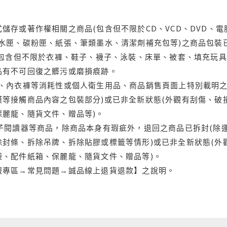
儲存或著作權相關之商品(包含但不限於CD、VCD、DVD、電
水匣、碳粉匣、紙張、筆類墨水、清潔劑補充包等)之商品包裝已
(包含但不限於衣褲、鞋子、襪子、泳裝、床單、被套、填充玩具
品有不可回復之髒污或磨損痕跡。
品、內衣褲等消耗性或個人衛生用品、商品銷售頁面上特別載明之
等接觸商品內容之包裝部分)或已非全新狀態(外觀有刮傷、破
保麗龍、隨貨文件、贈品等)。
電子閱讀器等商品，除商品本身有瑕疵外，退回之商品已拆封(除
封條、拆除吊牌、拆除貼膠或標籤等情形)或已非全新狀態(外
袋、配件紙箱、保麗龍、隨貨文件、贈品等)。
服專區→常見問題→誠品線上退貨退款】之說明。