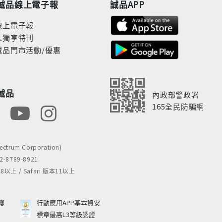
誠品線上電子報
誠品APP
線上電子報
人獨享特刊
誠品門市活動/優惠
誠品
內政部警政署
165全民防騙網
rum Corporation)
8789-8921
 / Safari 版本11以上
獲
行動應用APP基本資安
標章最高L3等級認證