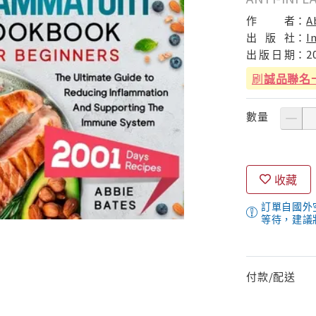
作
者：
A
出
版
社：
I
出
版
日
期：
2
刷
誠品聯名
數量
收藏
訂單自國外
等待，建議
付款/配送