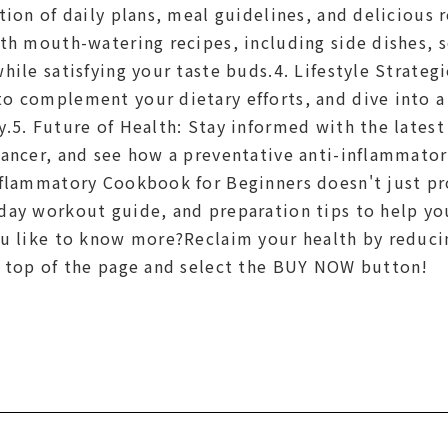
tion of daily plans, meal guidelines, and delicious 
th mouth-watering recipes, including side dishes, s
hile satisfying your taste buds.4. Lifestyle Strategie
o complement your dietary efforts, and dive into 
.5. Future of Health: Stay informed with the latest
ancer, and see how a preventative anti-inflammatory
flammatory Cookbook for Beginners doesn't just pro
day workout guide, and preparation tips to help yo
ou like to know more?Reclaim your health by redu
e top of the page and select the BUY NOW button!