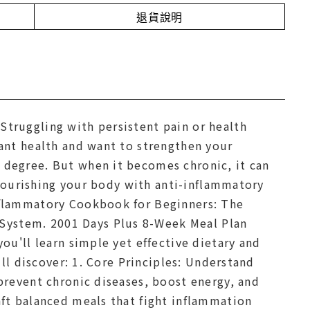
退貨說明
truggling with persistent pain or health
rant health and want to strengthen your
 degree. But when it becomes chronic, it can
n nourishing your body with anti-inflammatory
nflammatory Cookbook for Beginners: The
System. 2001 Days Plus 8-Week Meal Plan
ou'll learn simple yet effective dietary and
'll discover: 1. Core Principles: Understand
prevent chronic diseases, boost energy, and
aft balanced meals that fight inflammation