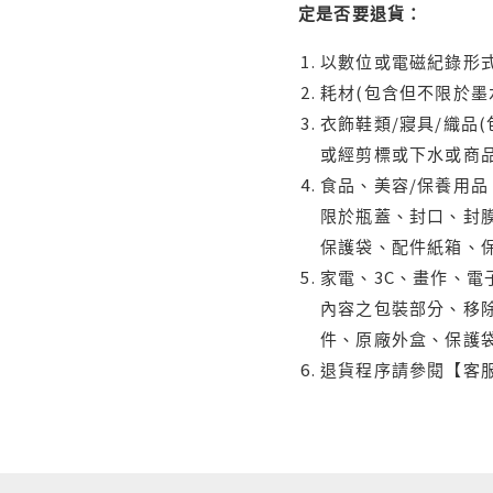
定是否要退貨：
以數位或電磁紀錄形式
耗材(包含但不限於墨
衣飾鞋類/寢具/織品
或經剪標或下水或商
食品、美容/保養用
限於瓶蓋、封口、封膜
保護袋、配件紙箱、
家電、3C、畫作、
內容之包裝部分、移除
件、原廠外盒、保護
退貨程序請參閱【客