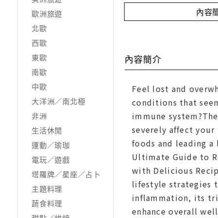
內容
歐洲旅遊
北歐
西歐
東歐
內容簡介
南歐
中歐
Feel lost and overw
大洋洲／南北極
conditions that seem
immune system?The r
非洲
severely affect your
生活休閒
foods and leading a
運動／瑜珈
Ultimate Guide to 
電玩／遊戲
with Delicious Recip
塔羅牌／星座／占卜
lifestyle strategies
主題料理
inflammation, its tr
蔬食料理
enhance overall well
甜點／烘焙