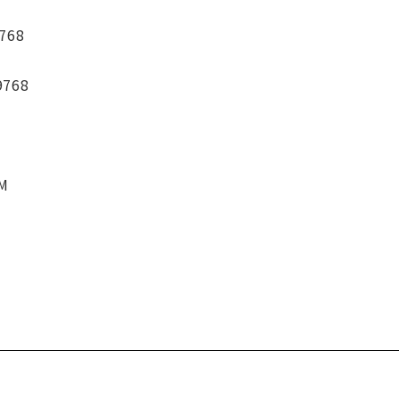
768
9768
CM