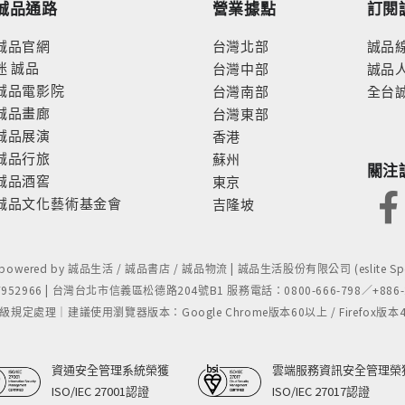
誠品通路
營業據點
訂閱
誠品官網
台灣北部
誠品
迷
誠品
台灣中部
誠品
誠品電影院
台灣南部
全台
誠品畫廊
台灣東部
誠品展演
香港
誠品行旅
蘇州
關注
誠品酒窖
東京
誠品文化藝術基金會
吉隆坡
- powered by 誠品生活 / 誠品書店 / 誠品物流 | 誠品生活股份有限公司 (eslite Spect
52966 | 台灣台北市信義區松德路204號B1 服務電話：0800-666-798／+886-2-
處理｜建議使用瀏覽器版本：Google Chrome版本60以上 / Firefox版本48以上
資通安全管理系統榮獲
雲端服務資訊安全管理榮
ISO/IEC 27001認證
ISO/IEC 27017認證