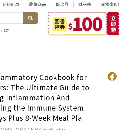
我的訂單
收藏商品
優惠券
誠品點
購物車(
)
0
考用展
flammatory Cookbook for
rs: The Ultimate Guide to
g Inflammation And
ing the Immune System.
ys Plus 8-Week Meal Pla
AMMATORY CKBK FOR BEG