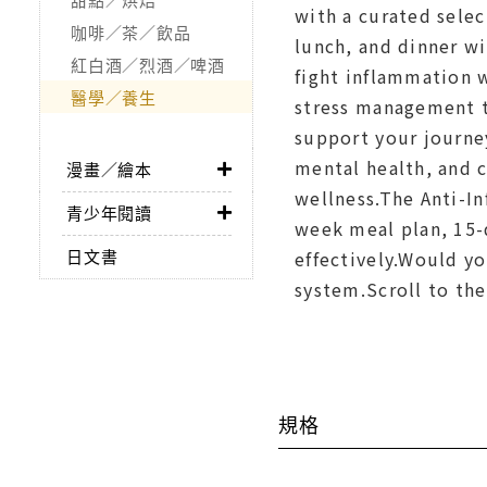
with a curated selec
咖啡／茶／飲品
lunch, and dinner wi
紅白酒／烈酒／啤酒
fight inflammation w
醫學／養生
stress management t
support your journey
mental health, and c
漫畫／繪本
wellness.The Anti-In
青少年閱讀
week meal plan, 15-
日文書
effectively.Would y
system.Scroll to th
規格