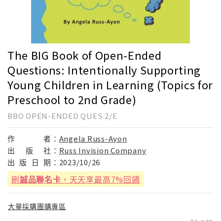
The BIG Book of Open-Ended
Questions: Intentionally Supporting
Young Children in Learning (Topics for
Preschool to 2nd Grade)
BBO OPEN-ENDED QUES 2/E
作
者：
Angela Russ-Ayon
出
版
社：
Russ Invision Company
出
版
日
期：
2023/10/26
刷
誠品聯名卡
，天天享最高7%回饋
大量採購團購專區