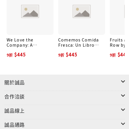
We Love the
Comemos Comida
Fruits a
Company: A
Fresca: Un Libro
Row by 
Children's Picture
para Los Niños
Children
$445
$445
$445
9折
9折
9折
Book about Table
Sobre Probando
How Pla
Manners (2nd
Nuevas Frutas y
Their G
Edition -
Verduras (2da
(Multicu
Multicultural)
Edición -
Picture 
Multicultural)
Edition)
關於誠品
合作洽談
誠品線上
誠品通路