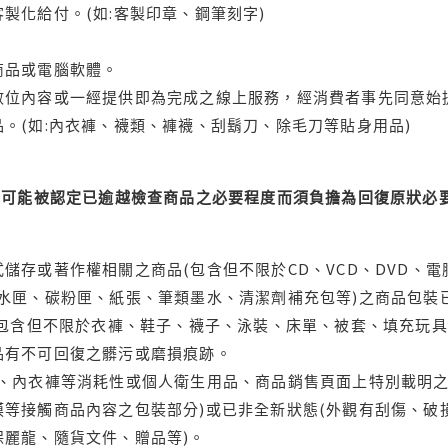
製化給付。(如:客製印章、鋼筆刻字)
商品或電腦軟體。
位內容或一經提供即為完成之線上服務，經消費者事先同意始提
。(如:內衣褲、襪類、褲襪、刮鬍刀、除毛刀等貼身用品)
可能被認定已逾越檢查商品之必要程度而須負擔為回復原狀必要
儲存或著作權相關之商品(包含但不限於CD、VCD、DVD、電
水匣、碳粉匣、紙張、筆類墨水、清潔劑補充包等)之商品包裝已
(包含但不限於衣褲、鞋子、襪子、泳裝、床單、被套、填充玩具
品有不可回復之髒污或磨損痕跡。
品、內衣褲等消耗性或個人衛生用品、商品銷售頁面上特別載明之
等接觸商品內容之包裝部分)或已非全新狀態(外觀有刮傷、破
保麗龍、隨貨文件、贈品等)。