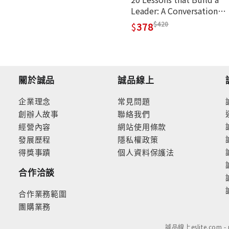
Leader: A Conversational
Mentoring Guide
420
378
關於誠品
誠品線上
企業理念
常見問題
創辦人故事
聯絡我們
經營內容
網站使用條款
發展歷程
隱私權政策
得獎事蹟
個人資料保護法
合作洽談
合作業務範圍
團購業務
誠品線上eslite.com 