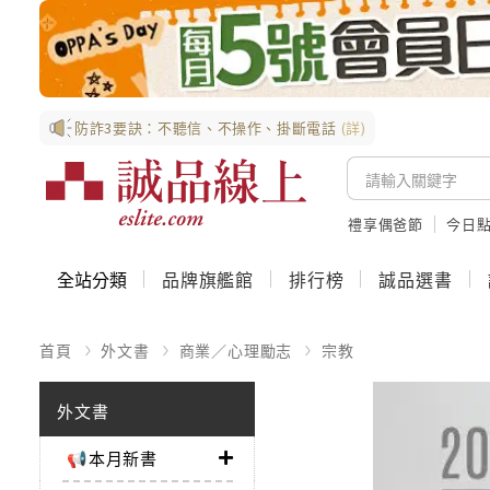
防詐3要訣：不聽信、不操作、掛斷電話
(詳)
禮享偶爸節
今日
全站分類
品牌旗艦館
排行榜
誠品選書
首頁
外文書
商業／心理勵志
宗教
外文書
📢本月新書