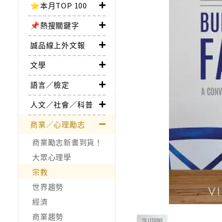
⭐本月TOP 100
📌熱搜關鍵字
誠品線上外文報
文學
語言／檢定
人文／社會／科普
商業／心理勵志
商業勵志新書到貨！
大眾心理學
宗教
世界趨勢
經濟
商業趨勢