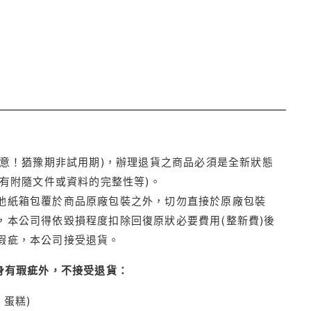
注意！猶豫期非試用期)，辦理退貨之商品必須是全新狀態
有附隨文件或資料的完整性等)。
他紙箱包覆於商品原廠包裝之外，切勿直接於原廠包裝
本公司得依毀損程度扣除回復原狀必要費用(整新費)後
瑕疵，本公司接受退貨。
身有瑕疵外，不接受退貨：
蛋糕)