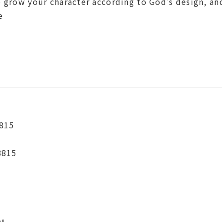
o grow your character according to God's design, a
e
815
3815