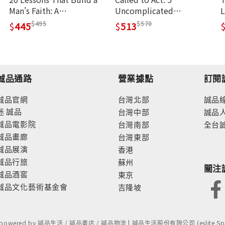
Man's Faith: A
Uncomplicated
L
Conversational Mentoring
Disciplines for Men
G
495
570
445
513
Guide
誠品通路
營業據點
訂閱
誠品官網
台灣北部
誠品
迷
誠品
台灣中部
誠品
誠品電影院
台灣南部
全台
誠品畫廊
台灣東部
誠品展演
香港
誠品行旅
蘇州
關注
誠品酒窖
東京
誠品文化藝術基金會
吉隆坡
- powered by 誠品生活 / 誠品書店 / 誠品物流 | 誠品生活股份有限公司 (eslite Spect