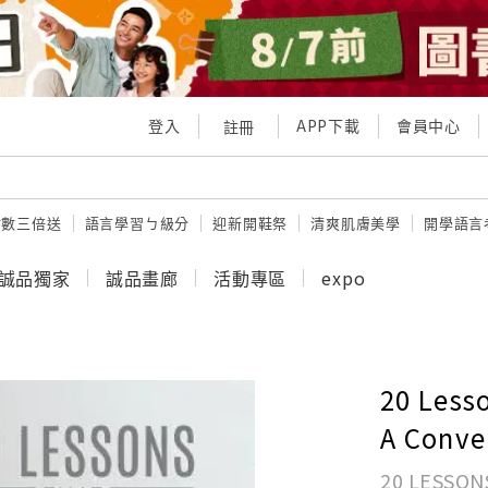
登入
APP下載
會員中心
註冊
點數三倍送
語言學習ㄅ級分
迎新開鞋祭
清爽肌膚美學
開學語言
誠品獨家
誠品畫廊
活動專區
expo
20 Less
A Conve
20 LESSON