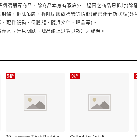
電子閱讀器等商品，除商品本身有瑕疵外，退回之商品已拆封(除
封條、拆除吊牌、拆除貼膠或標籤等情形)或已非全新狀態(外
袋、配件紙箱、保麗龍、隨貨文件、贈品等)。
服專區→常見問題→誠品線上退貨退款】之說明。
9折
9折
20 Lessons That Build a
Called to Act: 5
T