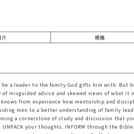
簡介
規格
 be a leader to the family God gifts him with. But 
ty of misguided advice and skewed views of what it 
r knows from experience how mentorship and discip
guiding men to a better understanding of family lea
rming a cornerstone of study and discussion that you
. UNPACK your thoughts. INFORM through the Bible.