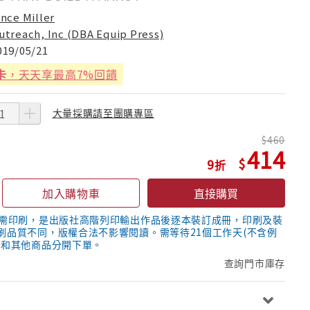
ince Miller
utreach, Inc (DBA Equip Press)
019/05/21
卡
，天天享最高7%回饋
大量採購請至團購專區
460
414
9
加入購物車
直接購買
隨需印刷，是出版社高階列印輸出作品後逐本裝訂成冊，印刷及裝
刷品質不同，版權合法不影響閱讀。需等待21個工作天(不含例
議和其他商品分開下單。
查詢門市庫存