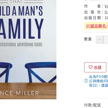
作
者：
V
出
版
社：
O
出
版
日
期：
2
刷
誠品聯名
數量
收藏
此為POD
訂與傳統印
假日)，建
付款/配送