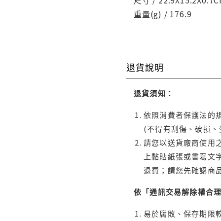
尺寸 / 22.9X15.2X0.7
重量(g) / 176.9
退貨說明
退貨須知：
依照消費者保護法的規
(不得有刮傷、破損、
請您以送貨廠商使用
上黏貼紙張或書寫文
退費；請您先確認商
依「通訊交易解除權合
易於腐敗、保存期限較