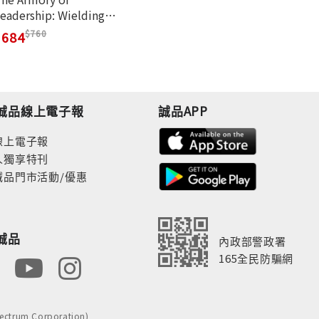
eadership: Wielding
odly Men Volume 3
760
684
誠品線上電子報
誠品APP
線上電子報
人獨享特刊
誠品門市活動/優惠
誠品
內政部警政署
165全民防騙網
rum Corporation)