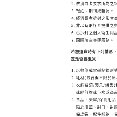
依消費者要求所為之客
報紙、期刊或雜誌。
經消費者拆封之影音
非以有形媒介提供之數
已拆封之個人衛生用品
國際航空客運服務。
若您退貨時有下列情形，
定是否要退貨：
以數位或電磁紀錄形式
耗材(包含但不限於墨
衣飾鞋類/寢具/織品
或經剪標或下水或商
食品、美容/保養用
限於瓶蓋、封口、封膜
保護袋、配件紙箱、