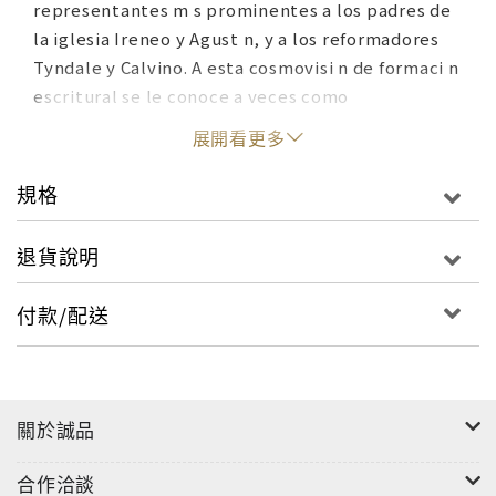
representantes m s prominentes a los padres de
la iglesia Ireneo y Agust n, y a los reformadores
Tyndale y Calvino. A esta cosmovisi n de formaci n
escritural se le conoce a veces como
"reformacional" porque alude a la Reforma
展開看更多
protestante, la que descubri con frescura la ense
anza b blica concerniente a la profundidad y al
規格
alcance del pecado y de la redenci n. El deseo de
vivir s lo por medio de la Escritura, en vez de
退貨說明
hacerlo coloc ndola al lado de la tradici n, es el
sello de los reformadores. Seguimos sus pasos al
付款/配送
hacer este nfasis y al desear una continua
reforma, al desear ser re-formados por las
Escrituras continuamente (ver Hch. 17:11, Ro.
12:2), en vez de vivir seg n tradiciones que no han
關於誠品
sido examinadas.
合作洽談