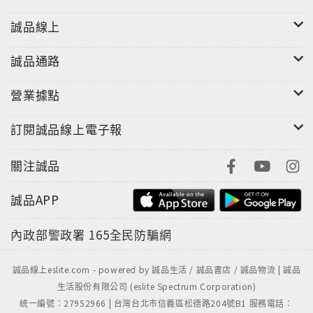
誠品線上
誠品通路
營業據點
訂閱誠品線上電子報
關注誠品
誠品APP
內政部警政署
165全民防騙網
誠品線上eslite.com - powered by 誠品生活 / 誠品書店 / 誠品物流 | 誠品
生活股份有限公司 (eslite Spectrum Corporation)
統一編號：27952966 | 台灣台北市信義區松德路204號B1 服務電話：