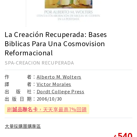
La Creación Recuperada: Bases
Biblicas Para Una Cosmovision
Reformacional
SPA-CREACION RECUPERADA
作
者：
Alberto M. Wolters
譯
者：
Victor Morales
出
版
社：
Dordt College Press
出
版
日
期：
2006/10/30
刷
誠品聯名卡
，天天享最高7%回饋
大量採購團購專區
540