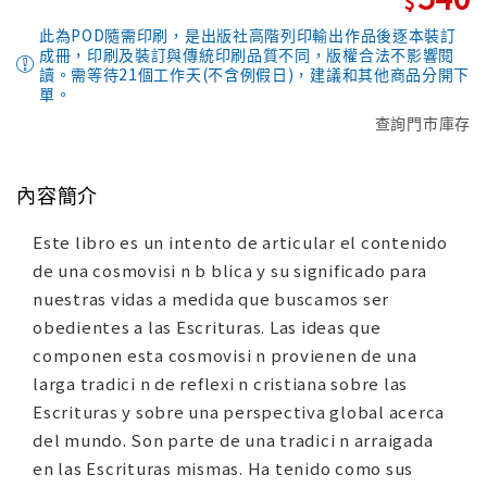
此為POD隨需印刷，是出版社高階列印輸出作品後逐本裝訂
成冊，印刷及裝訂與傳統印刷品質不同，版權合法不影響閱
讀。需等待21個工作天(不含例假日)，建議和其他商品分開下
單。
查詢門市庫存
內容簡介
Este libro es un intento de articular el contenido
de una cosmovisi n b blica y su significado para
nuestras vidas a medida que buscamos ser
obedientes a las Escrituras. Las ideas que
componen esta cosmovisi n provienen de una
larga tradici n de reflexi n cristiana sobre las
Escrituras y sobre una perspectiva global acerca
del mundo. Son parte de una tradici n arraigada
en las Escrituras mismas. Ha tenido como sus