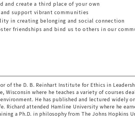
nd and create a third place of your own
e and support vibrant communities
lity in creating belonging and social connection
oster friendships and bind us to others in our comm
tor of the D. B. Reinhart Institute for Ethics in Leader
se, Wisconsin where he teaches a variety of courses deal
e environment. He has published and lectured widely on 
fe. Richard attended Hamline University where he earn
ining a Ph.D. in philosophy from The Johns Hopkins Un