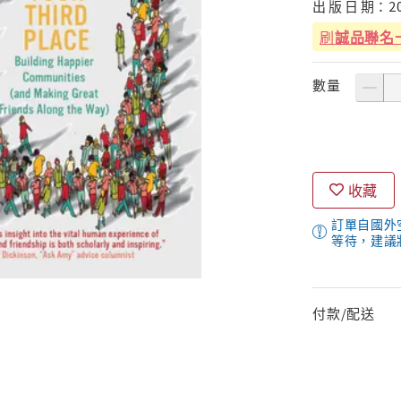
出
版
日
期：
2
刷
誠品聯名
數量
收藏
訂單自國外
等待，建議
付款/配送