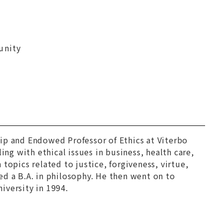
unity
ship and Endowed Professor of Ethics at Viterbo
ing with ethical issues in business, health care,
topics related to justice, forgiveness, virtue,
ed a B.A. in philosophy. He then went on to
iversity in 1994.