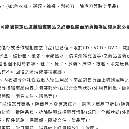
。(如:內衣褲、襪類、褲襪、刮鬍刀、除毛刀等貼身用品)
可能被認定已逾越檢查商品之必要程度而須負擔為回復原狀必要
儲存或著作權相關之商品(包含但不限於CD、VCD、DVD、電
水匣、碳粉匣、紙張、筆類墨水、清潔劑補充包等)之商品包裝已
(包含但不限於衣褲、鞋子、襪子、泳裝、床單、被套、填充玩具
品有不可回復之髒污或磨損痕跡。
品、內衣褲等消耗性或個人衛生用品、商品銷售頁面上特別載明之
等接觸商品內容之包裝部分)或已非全新狀態(外觀有刮傷、破
保麗龍、隨貨文件、贈品等)。
電子閱讀器等商品，除商品本身有瑕疵外，退回之商品已拆封(除
封條、拆除吊牌、拆除貼膠或標籤等情形)或已非全新狀態(外
袋、配件紙箱、保麗龍、隨貨文件、贈品等)。
服專區→常見問題→誠品線上退貨退款】之說明。