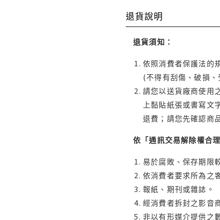
退貨說明
退貨須知：
依照消費者保護法的規
(不得有刮傷、破損、
請您以送貨廠商使用
上黏貼紙張或書寫文
退費；請您先確認商
依「通訊交易解除權合
易於腐敗、保存期限較
依消費者要求所為之客
報紙、期刊或雜誌。
經消費者拆封之影音
非以有形媒介提供之數