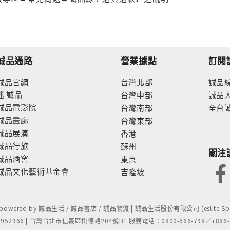
誠品通路
營業據點
訂閱
誠品官網
台灣北部
誠品
迷
誠品
台灣中部
誠品
誠品電影院
台灣南部
全台
誠品畫廊
台灣東部
誠品展演
香港
誠品行旅
蘇州
關注
誠品酒窖
東京
誠品文化藝術基金會
吉隆坡
- powered by 誠品生活 / 誠品書店 / 誠品物流 | 誠品生活股份有限公司 (eslite Spect
52966 | 台灣台北市信義區松德路204號B1 服務電話：0800-666-798／+886-2-