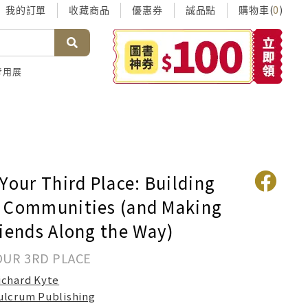
我的訂單
收藏商品
優惠券
誠品點
購物車(
)
0
考用展
Your Third Place: Building
 Communities (and Making
riends Along the Way)
OUR 3RD PLACE
ichard Kyte
ulcrum Publishing