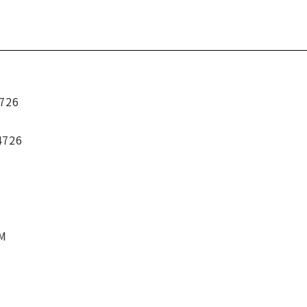
726
4726
CM