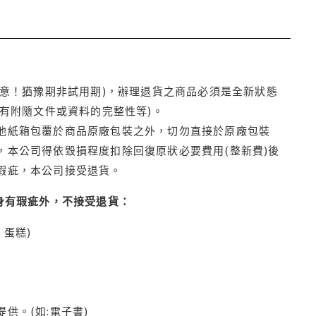
注意！猶豫期非試用期)，辦理退貨之商品必須是全新狀態
有附隨文件或資料的完整性等)。
他紙箱包覆於商品原廠包裝之外，切勿直接於原廠包裝
本公司得依毀損程度扣除回復原狀必要費用(整新費)後
瑕疵，本公司接受退貨。
身有瑕疵外，不接受退貨：
蛋糕)
供。(如:電子書)