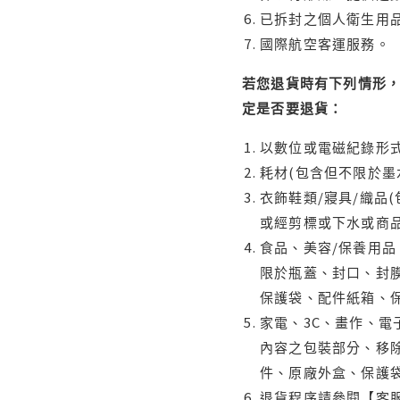
已拆封之個人衛生用品
國際航空客運服務。
若您退貨時有下列情形，
定是否要退貨：
以數位或電磁紀錄形式
耗材(包含但不限於墨
衣飾鞋類/寢具/織品
或經剪標或下水或商
食品、美容/保養用
限於瓶蓋、封口、封膜
保護袋、配件紙箱、
家電、3C、畫作、
內容之包裝部分、移除
件、原廠外盒、保護
退貨程序請參閱【客