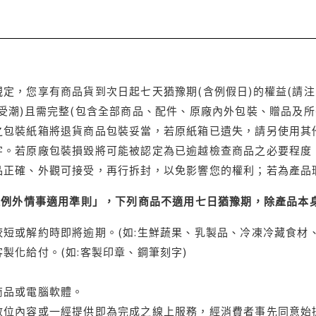
定，您享有商品貨到次日起七天猶豫期(含例假日)的權益(請
受潮)且需完整(包含全部商品、配件、原廠內外包裝、贈品及所
之包裝紙箱將退貨商品包裝妥當，若原紙箱已遺失，請另使用其
字。若原廠包裝損毀將可能被認定為已逾越檢查商品之必要程度，
品正確、外觀可接受，再行拆封，以免影響您的權利；若為產品
理例外情事適用準則」，下列商品不適用七日猶豫期，除產品本
短或解約時即將逾期。(如:生鮮蔬果、乳製品、冷凍冷藏食材、
製化給付。(如:客製印章、鋼筆刻字)
商品或電腦軟體。
位內容或一經提供即為完成之線上服務，經消費者事先同意始提