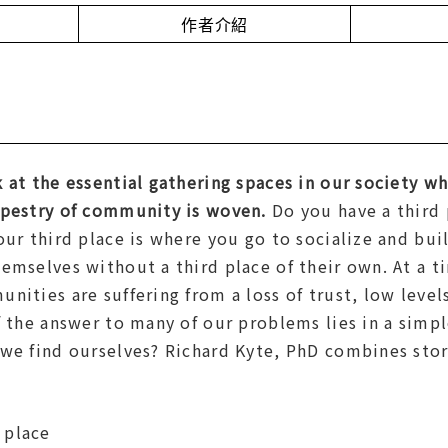
作者介紹
 at the essential gathering spaces in our society wh
apestry of community is woven.
Do you have a third 
our third place is where you go to socialize and buil
emselves without a third place of their own. At a t
nities are suffering from a loss of trust, low level
f the answer to many of our problems lies in a simp
we find ourselves? Richard Kyte, PhD combines story
 place