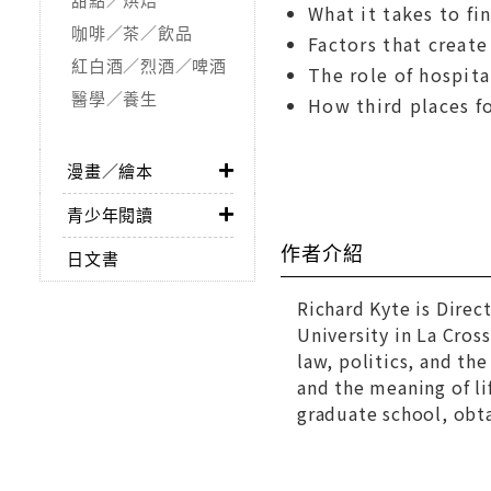
What it takes to fi
咖啡／茶／飲品
Factors that creat
紅白酒／烈酒／啤酒
The role of hospita
醫學／養生
How third places f
漫畫／繪本
青少年閱讀
作者介紹
日文書
Richard Kyte is Direc
University in La Cros
law, politics, and th
and the meaning of li
graduate school, obta