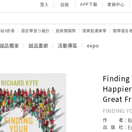
登入
APP下載
會員中心
註冊
站9折券
語言學習ㄅ級分
迎新開鞋祭
清爽肌膚美學
開學語言
誠品獨家
誠品畫廊
活動專區
expo
Finding 
Happier
Great F
FINDING Y
作
者：
R
出
版
社：
F