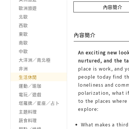
內容簡介
歐洲旅遊
北歐
西歐
東歐
內容簡介
南歐
中歐
An exciting new look
大洋洲／南北極
nurtured, and the t
place is work, and y
非洲
people today find th
生活休閒
loneliness and commu
運動／瑜珈
polarization, what i
電玩／遊戲
to the places where 
塔羅牌／星座／占卜
explore:
主題料理
蔬食料理
What makes a third
甜點／烘焙