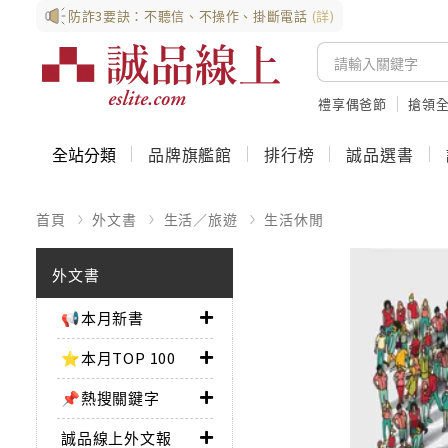
防詐3要訣：不聽信、不操作、掛斷電話
(詳)
禮享偶爸節
搶領全
全站分類
品牌旗艦館
排行榜
誠品選書
首頁
外文書
生活／旅遊
生活休閒
外文書
📢本月新書
⭐本月TOP 100
📌熱搜關鍵字
誠品線上外文報