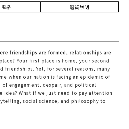
規格
退貨說明
ere friendships are formed, relationships are
place? Your first place is home, your second
d friendships. Yet, for several reasons, many
ime when our nation is facing an epidemic of
s of engagement, despair, and political
le idea? What if we just need to pay attention
telling, social science, and philosophy to