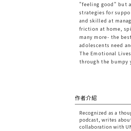
"feeling good" but a
strategies for supp
and skilled at mana
friction at home, sp
many more- the best
adolescents need and
The Emotional Lives 
through the bumpy y
作者介紹
Recognized as a thou
podcast, writes abou
collaboration with UN