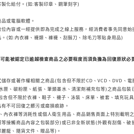
製化給付。(如:客製印章、鋼筆刻字)
商品或電腦軟體。
位內容或一經提供即為完成之線上服務，經消費者事先同意始提
。(如:內衣褲、襪類、褲襪、刮鬍刀、除毛刀等貼身用品)
可能被認定已逾越檢查商品之必要程度而須負擔為回復原狀必要
儲存或著作權相關之商品(包含但不限於CD、VCD、DVD、電
水匣、碳粉匣、紙張、筆類墨水、清潔劑補充包等)之商品包裝已
(包含但不限於衣褲、鞋子、襪子、泳裝、床單、被套、填充玩具
品有不可回復之髒污或磨損痕跡。
品、內衣褲等消耗性或個人衛生用品、商品銷售頁面上特別載明之
等接觸商品內容之包裝部分)或已非全新狀態(外觀有刮傷、破
保麗龍、隨貨文件、贈品等)。