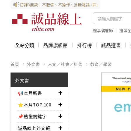
防詐3要訣：不聽信、不操作、掛斷電話
(詳)
禮享偶爸節
搶領全
全站分類
品牌旗艦館
排行榜
誠品選書
首頁
外文書
人文／社會／科普
教育／學習
外文書
📢本月新書
⭐本月TOP 100
📌熱搜關鍵字
誠品線上外文報