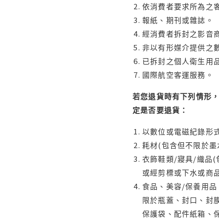
依消費者要求所為之客
報紙、期刊或雜誌。
經消費者拆封之影音
非以有形媒介提供之數
已拆封之個人衛生用品
國際航空客運服務。
若您退貨時有下列情形，
定是否要退貨：
以數位或電磁紀錄形式
耗材(包含但不限於墨
衣飾鞋類/寢具/織品
或經剪標或下水或商
食品、美容/保養用
限於瓶蓋、封口、封膜
保護袋、配件紙箱、