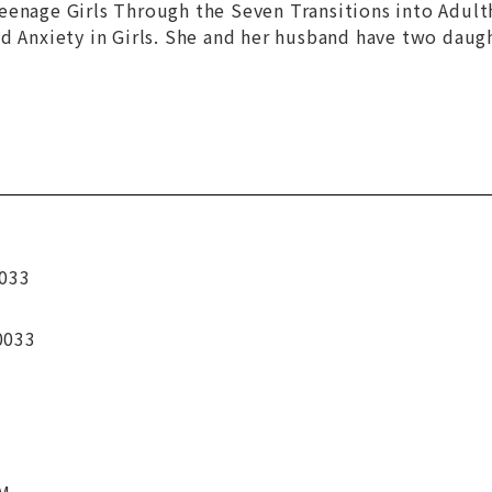
eenage Girls Through the Seven Transitions into Adul
d Anxiety in Girls
. She and her husband have two daugh
033
0033
CM