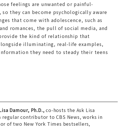
hose feelings are unwanted or painful-
s, so they can become psychologically aware
nges that come with adolescence, such as
s and romances, the pull of social media, and
rovide the kind of relationship that
longside illuminating, real-life examples,
information they need to steady their teens
Lisa Damour, Ph.D.,
co-hosts the
Ask Lisa
 a regular contributor to CBS News, works in
thor of two
New York Times
bestsellers,