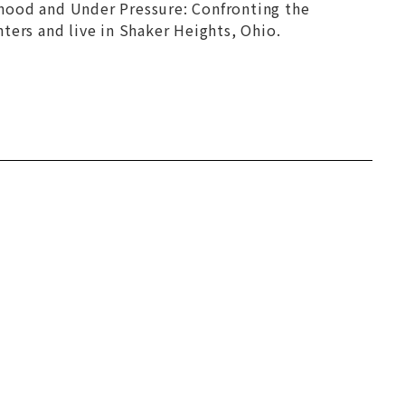
thood
and
Under Pressure: Confronting the
ters and live in Shaker Heights, Ohio.