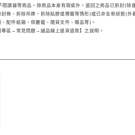
電子閱讀器等商品，除商品本身有瑕疵外，退回之商品已拆封(除
封條、拆除吊牌、拆除貼膠或標籤等情形)或已非全新狀態(外
袋、配件紙箱、保麗龍、隨貨文件、贈品等)。
服專區→常見問題→誠品線上退貨退款】之說明。