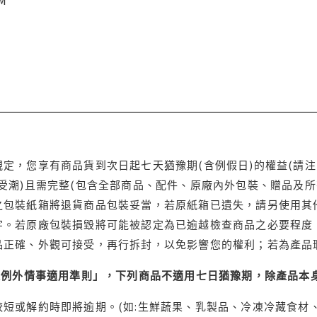
定，您享有商品貨到次日起七天猶豫期(含例假日)的權益(請
受潮)且需完整(包含全部商品、配件、原廠內外包裝、贈品及所
之包裝紙箱將退貨商品包裝妥當，若原紙箱已遺失，請另使用其
字。若原廠包裝損毀將可能被認定為已逾越檢查商品之必要程度，
品正確、外觀可接受，再行拆封，以免影響您的權利；若為產品
理例外情事適用準則」，下列商品不適用七日猶豫期，除產品本
短或解約時即將逾期。(如:生鮮蔬果、乳製品、冷凍冷藏食材、