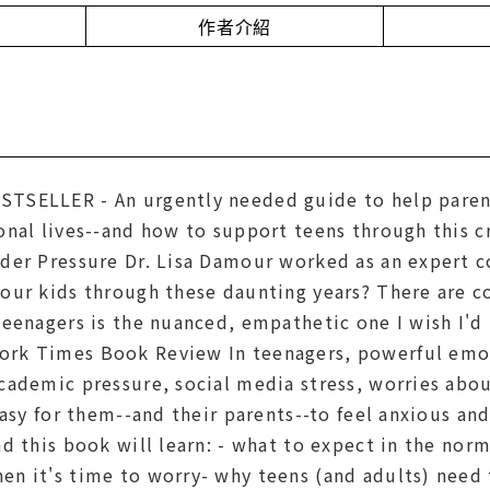
作者介紹
SELLER - An urgently needed guide to help parent
onal lives--and how to support teens through this c
der Pressure Dr. Lisa Damour worked as an expert co
our kids through these daunting years? There are c
eenagers is the nuanced, empathetic one I wish I'd 
k Times Book Review In teenagers, powerful emoti
cademic pressure, social media stress, worries abou
easy for them--and their parents--to feel anxious a
d this book will learn: - what to expect in the nor
n it's time to worry- why teens (and adults) need 