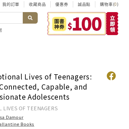
我的訂單
收藏商品
優惠券
誠品點
購物車(
)
0
起
tional Lives of Teenagers:
 Connected, Capable, and
ionate Adolescents
 LIVES OF TEENAGERS
isa Damour
allantine Books