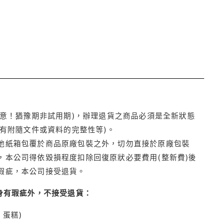
注意！猶豫期非試用期)，辦理退貨之商品必須是全新狀態
有附隨文件或資料的完整性等)。
他紙箱包覆於商品原廠包裝之外，切勿直接於原廠包裝
本公司得依毀損程度扣除回復原狀必要費用(整新費)後
瑕疵，本公司接受退貨。
身有瑕疵外，不接受退貨：
蛋糕)