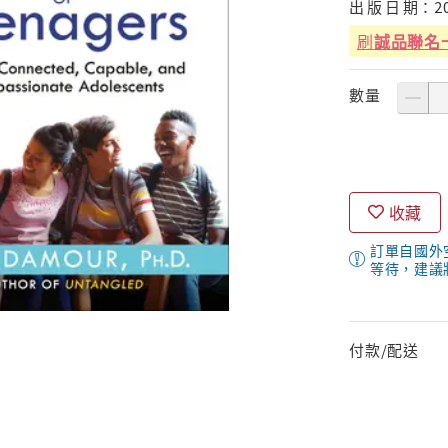
出
版
日
期：
2
刷
誠品聯名
數量
收藏
訂單自國外
等待，建議
付款/配送