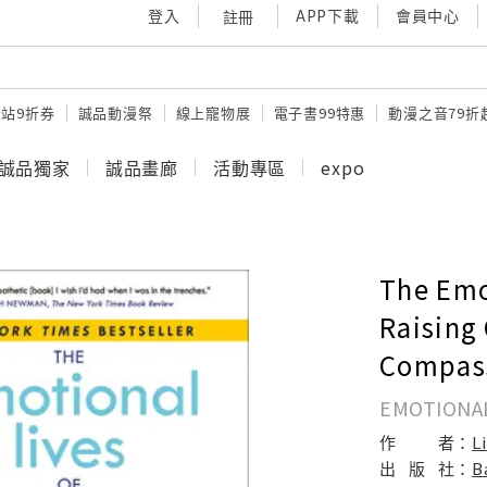
登入
APP下載
會員中心
註冊
站9折券
誠品動漫祭
線上寵物展
電子書99特惠
動漫之音79折
誠品獨家
誠品畫廊
活動專區
expo
The Emo
Raising
Compass
EMOTIONAL
作
者：
L
出
版
社：
B