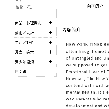
內容簡介
植物／花卉
商業／心理勵志
內容簡介
藝術／設計
生活／旅遊
NEW YORK TIMES BEST
often fraught emoti
漫畫／繪本
of Untangled and Un
青少年閱讀
we supposed to get 
Emotional Lives of T
日文書
Newman, The New Yor
contend with with a
mental health, it's 
way. Parents who rea
development and whe