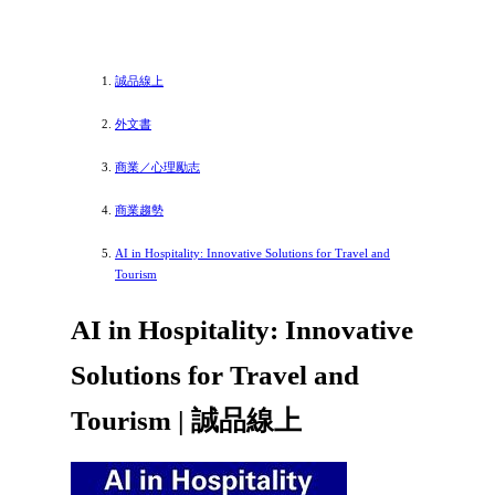
誠品線上
外文書
商業／心理勵志
商業趨勢
AI in Hospitality: Innovative Solutions for Travel and
Tourism
AI in Hospitality: Innovative
Solutions for Travel and
Tourism | 誠品線上