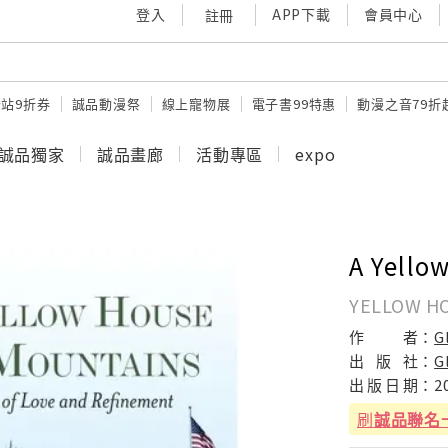
登入
APP下載
會員中心
註冊
站9折券
誠品動漫祭
線上寵物展
電子書99特惠
動漫之音79折
誠品獨家
誠品畫廊
活動專區
expo
A Yello
YELLOW HO
作
者：
G
出
版
社：
G
出
版
日
期：
2
刷
誠品聯名