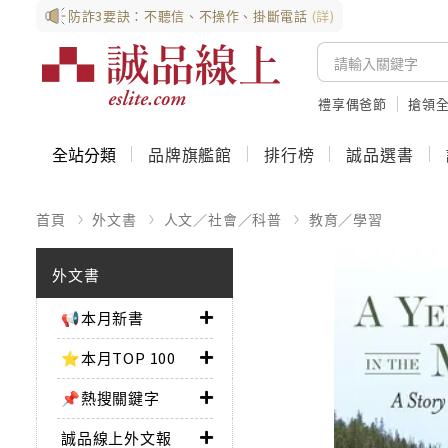
防詐3要訣：不聽信、不操作、掛斷電話
(詳)
禮享偶爸節
搶領全
全站分類
品牌旗艦館
排行榜
誠品選書
首頁
外文書
人文／社會／科普
教育／學習
外文書
📢本月新書
⭐本月TOP 100
📌熱搜關鍵字
誠品線上外文報