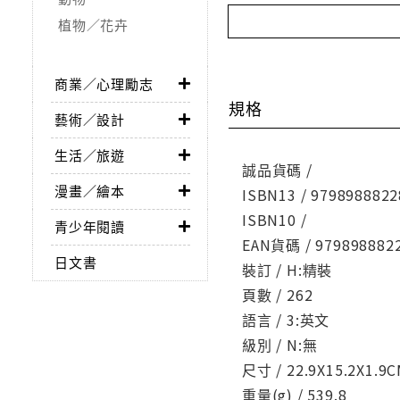
植物／花卉
商業／心理勵志
規格
藝術／設計
生活／旅遊
誠品貨碼 /
漫畫／繪本
ISBN13 / 9798988822
ISBN10 /
青少年閱讀
EAN貨碼 / 979898882
日文書
裝訂 / H:精裝
頁數 / 262
語言 / 3:英文
級別 / N:無
尺寸 / 22.9X15.2X1.9
重量(g) / 539.8