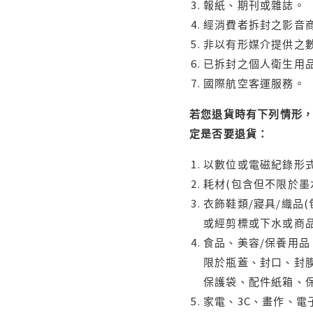
報紙、期刊或雜誌。
經消費者拆封之影音
非以有形媒介提供之數
已拆封之個人衛生用品
國際航空客運服務。
若您退貨時有下列情形，
定是否要退貨：
以數位或電磁紀錄形式
耗材(包含但不限於墨
衣飾鞋類/寢具/織品
或經剪標或下水或商
食品、美容/保養用
限於瓶蓋、封口、封膜
保護袋、配件紙箱、
家電、3C、畫作、