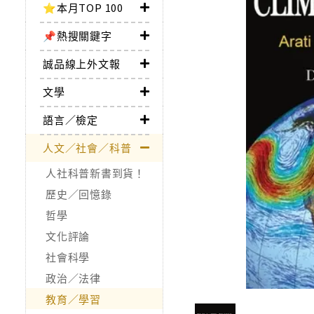
⭐本月TOP 100
📌熱搜關鍵字
誠品線上外文報
文學
語言／檢定
人文／社會／科普
人社科普新書到貨！
歷史／回憶錄
哲學
文化評論
社會科學
政治／法律
教育／學習