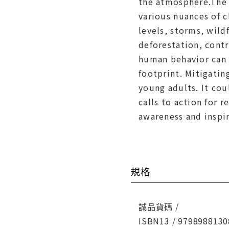
the atmosphere.The 
various nuances of 
levels, storms, wild
deforestation, cont
human behavior can 
footprint. Mitigati
young adults. It cou
calls to action for 
awareness and inspi
規格
誠品貨碼 /
ISBN13 / 9798988130