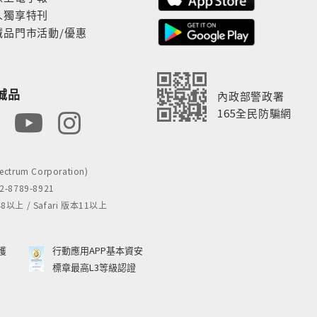
人獨享特刊
誠品門市活動/優惠
誠品
內政部警政署
165全民防騙網
rum Corporation)
8789-8921
 / Safari 版本11以上
獲
行動應用APP基本資安
標章最高L3等級認證