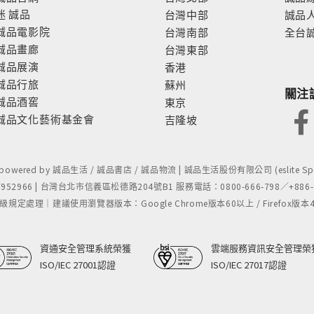
迷
誠品
台灣中部
誠品
誠品電影院
台灣南部
全台
誠品畫廊
台灣東部
誠品展演
香港
誠品行旅
蘇州
關注
誠品酒窖
東京
誠品文化藝術基金會
吉隆坡
- powered by 誠品生活 / 誠品書店 / 誠品物流 | 誠品生活股份有限公司 (eslite Spect
52966 | 台灣台北市信義區松德路204號B1 服務電話：0800-666-798／+886-2-
處理｜建議使用瀏覽器版本：Google Chrome版本60以上 / Firefox版本48以上
資通安全管理系統榮獲
雲端服務資訊安全管理榮
ISO/IEC 27001認證
ISO/IEC 27017認證