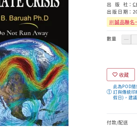
出
版
社：
C
出
版
日
期：
2
刷
誠品聯名
數量
收藏
此為POD
訂與傳統印
假日)，建
付款/配送