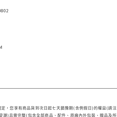
0802
CM
定，您享有商品貨到次日起七天猶豫期(含例假日)的權益(請
受潮)且需完整(包含全部商品、配件、原廠內外包裝、贈品及所