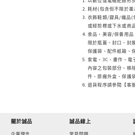
以數位或電磁紀錄形式
耗材(包含但不限於墨
衣飾鞋類/寢具/織品
或經剪標或下水或商
食品、美容/保養用
限於瓶蓋、封口、封膜
保護袋、配件紙箱、
家電、3C、畫作、
內容之包裝部分、移除
件、原廠外盒、保護
退貨程序請參閱【客
關於誠品
誠品線上
企業理念
常見問題