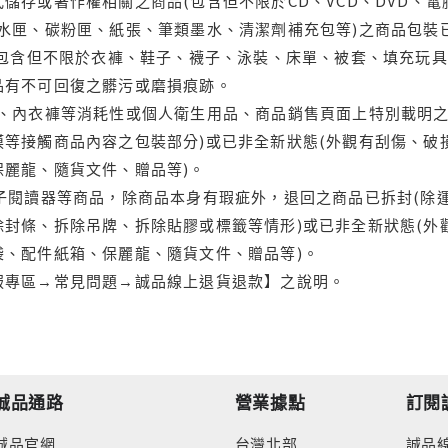
儲存或著作權相關之商品(包含但不限於CD、VCD、DVD、電
水匣、碳粉匣、紙張、筆類墨水、清潔劑補充包等)之商品包裝已
(包含但不限於衣褲、鞋子、襪子、泳裝、床單、被套、填充玩具
品有不可回復之髒污或磨損痕跡。
品、內衣褲等消耗性或個人衛生用品、商品銷售頁面上特別載明之
等接觸商品內容之包裝部分)或已非全新狀態(外觀有刮傷、破
保麗龍、隨貨文件、贈品等)。
電子閱讀器等商品，除商品本身有瑕疵外，退回之商品已拆封(除
封條、拆除吊牌、拆除貼膠或標籤等情形)或已非全新狀態(外
袋、配件紙箱、保麗龍、隨貨文件、贈品等)。
服專區→常見問題→誠品線上退貨退款】之說明。
誠品通路
營業據點
訂閱
誠品官網
台灣北部
誠品