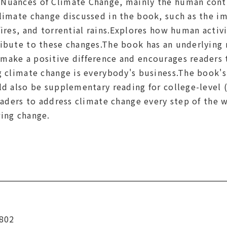
Nuances of Climate Change, mainly the human contr
climate change discussed in the book, such as the i
fires, and torrential rains.Explores how human activi
ribute to these changes.The book has an underlying
make a positive difference and encourages readers 
ng climate change is everybody's business.The book'
ld also be supplementary reading for college-level 
readers to address climate change every step of the w
ring change.
802