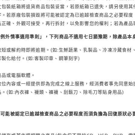
之包裝紙箱將退貨商品包裝妥當，若原紙箱已遺失，請另使用其
字。若原廠包裝損毀將可能被認定為已逾越檢查商品之必要程度，
品正確、外觀可接受，再行拆封，以免影響您的權利；若為產品
理例外情事適用準則」，下列商品不適用七日猶豫期，除產品本
短或解約時即將逾期。(如:生鮮蔬果、乳製品、冷凍冷藏食材、
製化給付。(如:客製印章、鋼筆刻字)
商品或電腦軟體。
位內容或一經提供即為完成之線上服務，經消費者事先同意始提
。(如:內衣褲、襪類、褲襪、刮鬍刀、除毛刀等貼身用品)
可能被認定已逾越檢查商品之必要程度而須負擔為回復原狀必要