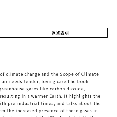
退貨說明
w of climate change and the Scope of Climate
 air needs tender, loving care.The book
 greenhouse gases like carbon dioxide,
esulting in a warmer Earth. It highlights the
ith pre-industrial times, and talks about the
m the increased presence of these gases in