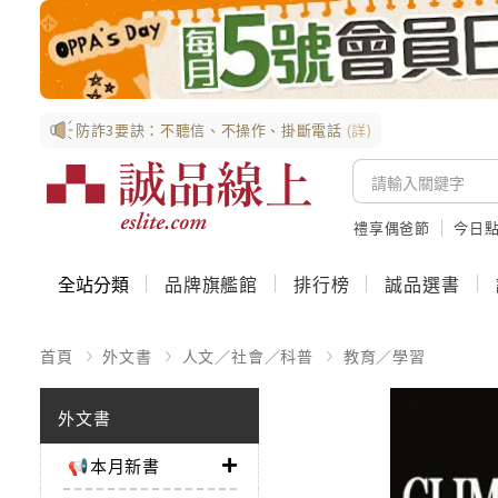
防詐3要訣：不聽信、不操作、掛斷電話
(詳)
禮享偶爸節
今日
全站分類
品牌旗艦館
排行榜
誠品選書
首頁
外文書
人文／社會／科普
教育／學習
外文書
📢本月新書