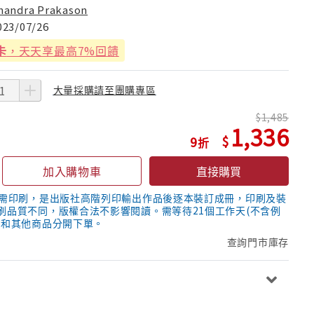
handra Prakason
023/07/26
卡
，天天享最高7%回饋
大量採購請至團購專區
1,485
1,336
9
加入購物車
直接購買
隨需印刷，是出版社高階列印輸出作品後逐本裝訂成冊，印刷及裝
刷品質不同，版權合法不影響閱讀。需等待21個工作天(不含例
議和其他商品分開下單。
查詢門市庫存