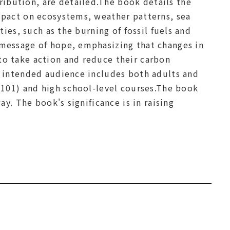
ibution, are detailed.The book details the
mpact on ecosystems, weather patterns, sea
ties, such as the burning of fossil fuels and
 message of hope, emphasizing that changes in
to take action and reduce their carbon
s intended audience includes both adults and
(101) and high school-level courses.The book
ay. The book's significance is in raising