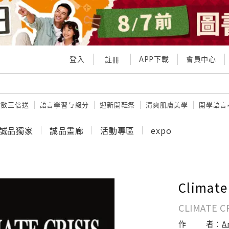
登入
APP下載
會員中心
註冊
點數三倍送
語言學習ㄅ級分
迎新開鞋祭
清爽肌膚美學
開學語言
誠品獨家
誠品畫廊
活動專區
expo
Climate
CLIMATE CR
作
者：
A