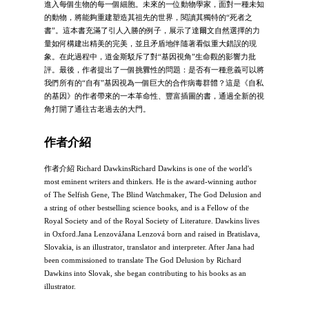
進入每個生物的每一個細胞。未來的一位動物學家，面對一種未知
的動物，將能夠重建塑造其祖先的世界，閱讀其獨特的“死者之
書”。這本書充滿了引人入勝的例子，展示了達爾文自然選擇的力
量如何構建出精美的完美，並且矛盾地伴隨著看似重大錯誤的現
象。在此過程中，道金斯駁斥了對“基因視角”生命觀的影響力批
評。最後，作者提出了一個挑釁性的問題：是否有一種意義可以將
我們所有的“自有”基因視為一個巨大的合作病毒群體？這是《自私
的基因》的作者帶來的一本革命性、豐富插圖的書，通過全新的視
角打開了通往古老過去的大門。
作者介紹
作者介紹 Richard DawkinsRichard Dawkins is one of the world's
most eminent writers and thinkers. He is the award-winning author
of The Selfish Gene, The Blind Watchmaker, The God Delusion and
a string of other bestselling science books, and is a Fellow of the
Royal Society and of the Royal Society of Literature. Dawkins lives
in Oxford.Jana LenzováJana Lenzová born and raised in Bratislava,
Slovakia, is an illustrator, translator and interpreter. After Jana had
been commissioned to translate The God Delusion by Richard
Dawkins into Slovak, she began contributing to his books as an
illustrator.