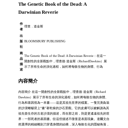
The Genetic Book of the Dead: A
Darwinian Reverie
作
理查．道金斯
者
出
版
BLOOMSBURY PUBLISHING
社
商
The Genetic Book of the Dead: A Darwinian Reverie：在這一
品
開創性的全新觀點中，理查德·道金斯（RichardDawkins）展
描
示了所有生命的演化過程，如何將每個生物的身體、行為
述
內容簡介
內容簡介 在這一開創性的全新觀點中，理查德·道金斯（Richard
Dawkins）展示了所有生命的演化過程，如何將每個生物的身體、
行為和基因視為一本書——這是其祖先世界的檔案。一隻完美偽裝
的沙漠蜥蜴背上“畫”著乾燥的沙石景觀。它的皮膚可以被解讀為其
祖先曾生存的古老沙漠的描述，而在那之前，則是更遙遠祖先的世
界：一部死者的基因書。但這些描述不僅僅是表面現象。達爾文自
然選擇的精細雕刻刀穿透身體的結構，深入每個生化的隱秘角落，