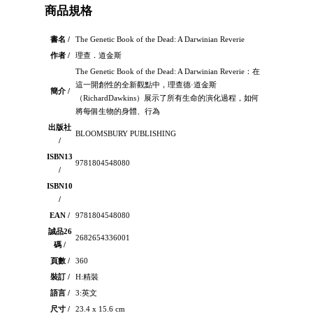
商品規格
書名 /
The Genetic Book of the Dead: A Darwinian Reverie
作者 /
理查．道金斯
The Genetic Book of the Dead: A Darwinian Reverie：在
這一開創性的全新觀點中，理查德·道金斯
簡介 /
（RichardDawkins）展示了所有生命的演化過程，如何
將每個生物的身體、行為
出版社
BLOOMSBURY PUBLISHING
/
ISBN13
9781804548080
/
ISBN10
/
EAN /
9781804548080
誠品26
2682654336001
碼 /
頁數 /
360
裝訂 /
H:精裝
語言 /
3:英文
尺寸 /
23.4 x 15.6 cm