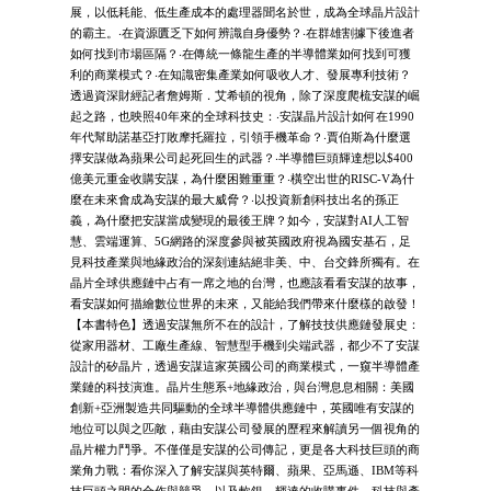
展，以低耗能、低生產成本的處理器聞名於世，成為全球晶片設計
的霸主。‧在資源匱乏下如何辨識自身優勢？‧在群雄割據下後進者
如何找到市場區隔？‧在傳統一條龍生產的半導體業如何找到可獲
利的商業模式？‧在知識密集產業如何吸收人才、發展專利技術？
透過資深財經記者詹姆斯．艾希頓的視角，除了深度爬梳安謀的崛
起之路，也映照40年來的全球科技史：‧安謀晶片設計如何在1990
年代幫助諾基亞打敗摩托羅拉，引領手機革命？‧賈伯斯為什麼選
擇安謀做為蘋果公司起死回生的武器？‧半導體巨頭輝達想以$400
億美元重金收購安謀，為什麼困難重重？‧橫空出世的RISC-V為什
麼在未來會成為安謀的最大威脅？‧以投資新創科技出名的孫正
義，為什麼把安謀當成變現的最後王牌？如今，安謀對AI人工智
慧、雲端運算、5G網路的深度參與被英國政府視為國安基石，足
見科技產業與地緣政治的深刻連結絕非美、中、台交鋒所獨有。在
晶片全球供應鏈中占有一席之地的台灣，也應該看看安謀的故事，
看安謀如何描繪數位世界的未來，又能給我們帶來什麼樣的啟發！
【本書特色】透過安謀無所不在的設計，了解技技供應鏈發展史：
從家用器材、工廠生產線、智慧型手機到尖端武器，都少不了安謀
設計的矽晶片，透過安謀這家英國公司的商業模式，一窺半導體產
業鏈的科技演進。晶片生態系+地緣政治，與台灣息息相關：美國
創新+亞洲製造共同驅動的全球半導體供應鏈中，英國唯有安謀的
地位可以與之匹敵，藉由安謀公司發展的歷程來解讀另一個視角的
晶片權力鬥爭。不僅僅是安謀的公司傳記，更是各大科技巨頭的商
業角力戰：看你深入了解安謀與英特爾、蘋果、亞馬遜、IBM等科