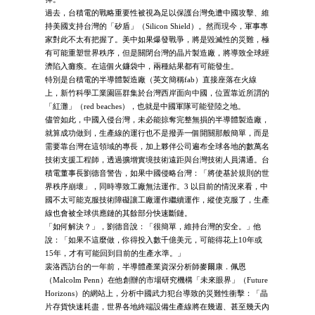
過去，台積電的戰略重要性被視為足以保護台灣免遭中國攻擊、維
持美國支持台灣的「矽盾」（Silicon Shield）。然而現今，軍事專
家對此不太有把握了。美中如果爆發戰爭，將是毀滅性的災難，極
有可能重塑世界秩序，但是關閉台灣的晶片製造廠，將導致全球經
濟陷入癱瘓。在這個火鐮袋中，兩種結果都有可能發生。
特別是台積電的半導體製造廠（英文簡稱fab）直接座落在火線
上，新竹科學工業園區群集於台灣西岸面向中國，位置靠近所謂的
「紅灘」（red beaches），也就是中國軍隊可能登陸之地。
儘管如此，中國入侵台灣，未必能掠奪完整無損的半導體製造廠，
就算成功做到，生產線的運行也不是撥弄一個開關那般簡單，而是
需要靠台灣在這領域的專長，加上夥伴公司遍布全球各地的數萬名
技術支援工程師，透過擴增實境技術遠距與台灣技術人員溝通。台
積電董事長劉德音警告，如果中國侵略台灣：「將使基於規則的世
界秩序崩壞」，同時導致工廠無法運作。3 以目前的情況來看，中
國不太可能克服技術障礙讓工廠運作繼續運作，縱使克服了，生產
線也會被全球供應鏈的其餘部分快速斷鏈。
「如何解決？」，劉德音說：「很簡單，維持台灣的安全。」他
說：「如果不這麼做，你得投入數千億美元，可能得花上10年或
15年，才有可能回到目前的生產水準。」
裴洛西訪台的一年前，半導體產業資深分析師麥爾康．佩恩
（Malcolm Penn）在他創辦的市場研究機構「未來眼界」（Future
Horizons）的網站上，分析中國武力犯台導致的災難性衝擊：「晶
片存貨快速耗盡，世界各地終端設備生產線將在幾週、甚至幾天內