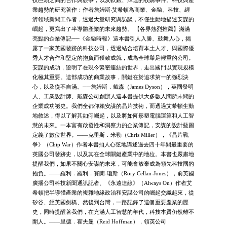
技巨頭之間的合作與競爭，以及軟銀、輝達的收購事件。科技與產
業趨勢的研究著作：作者詹姆斯‧艾希頓為商業、金融、科技、經
濟領域新聞工作者，透過大量研究與訪談，不僅生動地描述安謀的
崛起，更寫出了半導體產業的未來趨勢。 【各界熱烈推薦】滿滿
亮點的企業傳記──《金融時報》這本書引人入勝、鼓舞人心，揭
露了一家英國發跡的科技公司，透過結合培育本土人才、與國際優
秀人才合作和堅定的抱負而獲致成就，成為全球舉足輕重的公司。
安謀的成功，證明了在現今緊密連結的世界，走出國門以實現規模
化極其重要。這部成功的商業故事，關鍵在於追求第一的強烈決
心，以及從不自滿。──詹姆斯．戴森（James Dyson），英國發明
人、工業設計師、戴森公司創辦人這本書提供大多數人聞所未聞的
企業成功祕史。我們全都仰賴安謀的晶片技術，而透過艾希頓生動
地敘述，得以了解其如何崛起，以及將如何形塑電腦運算和人工智
慧的未來。一本富有啟發性和洞察力的企業傳記，安謀的設計藍圖
定義了數位世界。――克里斯．米勒（Chris Miller），《晶片戰
爭》（Chip War）作者本書扣人心弦地講述過去四十年間最重要的
英國公司發跡史，以及其在全球關鍵產業中的地位。本書也嚴肅地
提醒我們，如果不關心安謀的未來，可能會放棄成為領先科技國的
抱負。――羅利．羅利．賽蘭-瓊斯（Rory Cellan-Jones），前英國
廣播公司科技新聞通訊記者、《永遠連線》（Always On）作者艾
希頓把半導體產業的複雜地緣政治和安謀公司的崛起交織起來，從
矽谷、經英國劍橋、然後到台灣，一路記錄了這個重要產業的歷
史，同時提醒著我們，在充滿人工智慧的年代，科技本質仍然離不
開人。――里德．霍夫曼（Reid Hoffman），領英公司