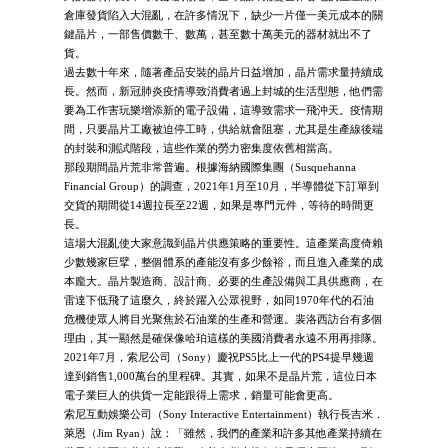
倉庫發貨陷入大混亂，在許多情況下，缺少一片僅一美元成本的關
鍵晶片，一部售價數千、數萬，甚至數十萬美元的器材就出不了
貨。
過去數十年來，隨著產品安裝的晶片日益增加，晶片需求量持續成
長。然而，新冠肺炎疫情導致消費者過上封城的生活型態，他們需
要為工作害玩樂增添新的電子設備，這導致需求一飛沖天。疫情期
間，只要晶片工廠被迫停工時，供給就會阻塞，尤其是生產線後端
的封裝和測試階段，這些作業的勞力密集度依舊相當高。
那段期間晶片荒非常普遍。根據海納國際集團（Susquehanna
Financial Group）的調查，2021年1月至10月，半導體從下訂單到
交貨的期間從14週拉長至22週，如果是專門元件，等待的時間更
長。
這場大混亂使大家意識到晶片供應策略的重要性。這產業高度倚賴
少數幾家巨擘，整個體系的產能沒有多少餘裕，而且進入產業的成
本龐大。晶片製造商、設計商、必要的生產設備與工具供應商，在
雷達下低飛了這麼久，終於躍入公眾視野，如同1970年代的石油
危機使眾人將目光聚焦於石油業的生產和營運。裴洛西訪台有多個
理由，其一顯然是確保像哈珀這樣的美國消費者永遠不用再排隊。
2021年7月，索尼公司（Sony）慶祝PS5比上一代的PS4提早幾週
達到銷售1,000萬台的里程碑。其實，如果不是晶片荒，這位日本
電子業巨人的供貨一定能跟得上需求，銷量可能會更高。
索尼互動娛樂公司（Sony Interactive Entertainment）執行長吉米．
萊恩（Jim Ryan）說：「雖然，我們的產業和許多其他產業持續在