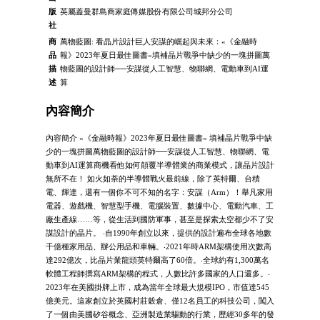
版
英屬蓋曼群島商家庭傳媒股份有限公司城邦分公司
社
商
萬物藍圖: 看晶片設計巨人安謀的崛起與未來：«《金融時
品
報》2023年夏日最佳圖書«填補晶片戰爭中缺少的一塊拼圖萬
描
物藍圖的設計師──安謀從人工智慧、物聯網、電動車到AI運
述
算
內容簡介
內容簡介 «《金融時報》2023年夏日最佳圖書« 填補晶片戰爭中缺
少的一塊拼圖萬物藍圖的設計師──安謀從人工智慧、物聯網、電
動車到AI運算商機看他如何顛覆半導體業的商業模式，讓晶片設計
無所不在！ 如火如荼的半導體戰火最前線，除了英特爾、台積
電、輝達，還有一個你不可不知的名字：安謀（Arm）！舉凡家用
電器、遊戲機、智慧型手機、電腦裝置、數據中心、電動汽車、工
廠生產線……等，從生活到國防軍事，甚至是探索太空都少不了安
謀設計的晶片。 ‧自1990年創立以來，提供的設計遍布全球各地數
千億種家用品、辦公用品和車輛。‧2021年時ARM架構使用次數高
達292億次，比晶片業龍頭英特爾高了60倍。‧全球約有1,300萬名
軟體工程師撰寫ARM架構的程式，人數比許多國家的人口還多。‧
2023年在美國掛牌上市，成為當年全球最大規模IPO，市值達545
億美元。這家創立於英國村莊穀倉、僅12名員工的科技公司，闖入
了一個由美國矽谷概念、亞洲製造業驅動的行業，歷經30多年的發