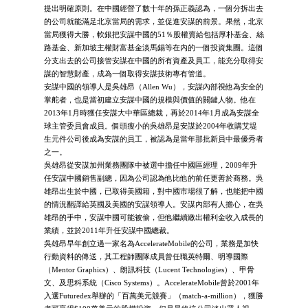
提出明確原則。在中國經營了數十年的孫正義認為，一個分拆出去
的公司就能滿足北京當局的需求，並促進安謀的前景。果然，北京
當局獲得大勝，軟銀把安謀中國的51％股權賣給包括厚朴基金、絲
路基金、新加坡主權財富基金淡馬錫等在內的一個投資集團。這個
分支出去的公司接管安謀在中國的所有資產及員工，能充分取得安
謀的智慧財產，成為一個取得安謀技術專有管道。
安謀中國的領導人是吳雄昂（Allen Wu），安謀內部視他為安全的
掌舵者，也是當初建立安謀中國的規模與價值的關鍵人物。他在
2013年1月時獲任安謀大中華區總裁，再於2014年1月成為安謀全
球主管委員會成員。個頭瘦小的吳雄昂是安謀於2004年收購艾堤
生元件公司後成為安謀的員工，被認為是當年那批新員中最優秀者
之一。
吳雄昂從安謀加州業務團隊中被選中擔任中國區經理，2009年升
任安謀中國銷售副總，因為公司認為他比他的前任更善於商務。吳
雄昂出生於中國，已取得美國籍，對中國市場很了解，也能把中國
的情況翻譯給英國及美國的安謀領導人。安謀內部有人擔心，在吳
雄昂的手中，安謀中國可能被偷，但他繼續繳出權利金收入成長的
業績，並於2011年升任安謀中國總裁。
吳雄昂早年創立過一家名為AccelerateMobile的公司，業務是加快
行動資料的傳送，其工程師團隊成員曾任職英特爾、明導國際
（Mentor Graphics）、朗訊科技（Lucent Technologies）、甲骨
文、及思科系統（Cisco Systems）。AccelerateMobile曾於2001年
入選Futuredex舉辦的「百萬美元競賽」（match-a-million），獲勝