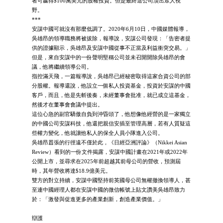
者可贏得$100萬美元的股權投資。但是最終這公司淡出眾人視
野。
***
安謀中國可就沒有那麼低調了。2020年6月10日，中國媒體報導，
吳雄昂的領導職務將被拔除，報導說，安謀公司發現：「告密者提
供的證據顯示，吳雄昂及安謀中國從事不正當及利益衝突交易。」
但是，來自安謀中的一份聲明堅稱公司並未召開開除吳雄昂的會
議，他將繼續領導公司。
指控滿天飛，一篇報導說，吳雄昂已經秘密取得這家合資公司的部
分股權。報導還說，他設立一個私人投資基金，投資於安謀的中國
客戶，而且，他是先斬後奏，未經董事會批准，就已成立這基金，
然後才在董事會會議中提出。
這位心急的副官驕傲自負到沖昏頭了，他想像他經營的是一家獨立
的中國公司安謀科技，他還把親信安插至管理高層，若有人質疑這
些權力變化，他就讓他私人的保全人員小隊進入公司。
吳雄昂囂張的行徑遠不僅於此，《日經亞洲評論》（Nikkei Asian
Review）看到的一份文件揭露，安謀中國計畫在2021年或2022年
公開上市，並尋求在2025年前超越其前母公司的營收，預測屆
時，其年營收將達$18.9億美元。
雙方的對立持續，安謀中國堅持前英國母公司無權撤換領導人，甚
至連中國經理人都在安謀中國的微信帳號上貼文讚美吳雄昂致力
於：「激發與促進更多的產業創新，創造產業價值。」
辯護