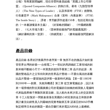
士報》等商業新聞編輯，現任非營利會員組織「英國上市公司聯
盟」（Quoted Companies Alliance）的執行長。著有《九類型領導
人》（The Nine Types of Leader），以及和富時（FTSE）創辦執
行長麥思平（Mark Makepeace）合著《富時：內幕故事》（FTSE:
The Inside Story）。 譯者：李芳齡譯作超過150本，包括近期出版
的《一本書讀懂資本主義》、《好策略的關鍵》、《中國網路圈
套》、《七大市場力量》、《普林斯頓最熱門的電腦通識課》、
《練好邏輯的第一堂課》、《持續買進》、《麥肯錫最強問題解決
法》。
產品目錄
產品目錄 各界好評推薦序作者序第一章 無所不在的微晶片如何接
管世界台灣的矽盾──台積電二十一世紀的馬蹄鐵釘工業領域的創
新米糧不斷縮小尺寸一本寶貴的規則手冊第二章 晶片的起源：美
國的雙雄晶片之父等待到來的世界晶片雙雄──不愛出風頭的基爾
比晶片雙雄──愛冒險的諾伊斯一個新時代來臨 【第一部 1985年
到2000年──創業、失敗與機遇】第三章 從艾康電腦起步，設計未
來一場滑稽的對抗英國廣播公司的電腦節目劍橋的精英個人電腦時
代來臨蘋果種子興隆與衰退沒錢，沒人航向未來沙漠上的交談第四
章 十三人駐紮於一間穀倉座落在英國的小村莊新的金主和新的事
業計畫頂尖銷售員入列嚴峻的現實考驗第五章 諾基亞的MAD手機
制定標準日本給的難題一通自芬蘭打來的電話ARM史上最糟糕、