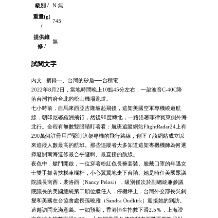
級別 /
N:無
重量(g)
745
/
提供維
無
修 /
試閱文字
內文 : 摘錄一、台灣的矽盾──台積電
2022年8月2日，當地時間晚上10點45分左右，一架波音C-40C降
落台灣首府台北的松山機場跑道。
七小時前，自馬來西亞吉隆坡起飛後，這架美國空軍專機繞道航
線，朝印尼婆羅洲飛行，然後90度轉北，一路沿著菲律賓東側外海
北行。全程有無數雙眼睛盯著看：航班追蹤網站FlightRadar24上有
290萬個註冊用戶緊盯這架專機的飛行路線，創下了該網站成立以
來追蹤人數最高的航班。那些追蹤者大多知道這架專機機師為何選
擇避開南海這條最合乎邏輯、最直接的航線。
夜色中，艙門開啟，一位穿著粉紅色長褲套裝、臉戴口罩的年邁女
士雙手抓著扶梯車欄杆，小心翼翼地走下台階。她是時任美國眾議
院議長南西．裴洛西（Nancy Pelosi），級別僅次於副總統兼參議
院議長的美國總統第二順位繼任人，停機坪上，台灣外交部長吳釗
燮和美國在台協會處長孫曉雅（Sandra Oudkirk）迎接她的到訪。
這趟訪問充滿意義。一如預期，香港恒生指數下滑2.5％，上海證