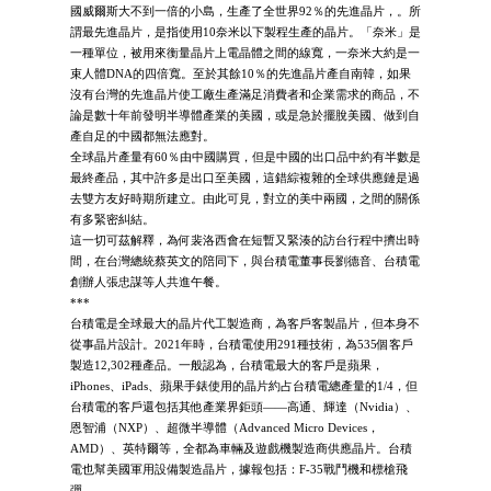
國威爾斯大不到一倍的小島，生產了全世界92％的先進晶片，。所
謂最先進晶片，是指使用10奈米以下製程生產的晶片。「奈米」是
一種單位，被用來衡量晶片上電晶體之間的線寬，一奈米大約是一
束人體DNA的四倍寬。至於其餘10％的先進晶片產自南韓，如果
沒有台灣的先進晶片使工廠生產滿足消費者和企業需求的商品，不
論是數十年前發明半導體產業的美國，或是急於擺脫美國、做到自
產自足的中國都無法應對。
全球晶片產量有60％由中國購買，但是中國的出口品中約有半數是
最終產品，其中許多是出口至美國，這錯綜複雜的全球供應鏈是過
去雙方友好時期所建立。由此可見，對立的美中兩國，之間的關係
有多緊密糾結。
這一切可茲解釋，為何裴洛西會在短暫又緊湊的訪台行程中擠出時
間，在台灣總統蔡英文的陪同下，與台積電董事長劉德音、台積電
創辦人張忠謀等人共進午餐。
***
台積電是全球最大的晶片代工製造商，為客戶客製晶片，但本身不
從事晶片設計。2021年時，台積電使用291種技術，為535個客戶
製造12,302種產品。一般認為，台積電最大的客戶是蘋果，
iPhones、iPads、蘋果手錶使用的晶片約占台積電總產量的1/4，但
台積電的客戶還包括其他產業界鉅頭――高通、輝達（Nvidia）、
恩智浦（NXP）、超微半導體（Advanced Micro Devices，
AMD）、英特爾等，全都為車輛及遊戲機製造商供應晶片。台積
電也幫美國軍用設備製造晶片，據報包括：F-35戰鬥機和標槍飛
彈。