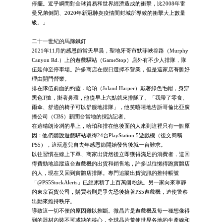
停擺。近乎瞬間對全球貿易和世界經濟造成的衝擊，比2008年雷
曼兄弟倒閉、2020年新冠肺炎疫情間封城所導致的衝擊大上數量
級。」
二十一世紀的馬蹄鐵釘
2021年11月的感恩節當天早晨，聖地牙哥市默菲峽谷路（Murphy
Canyon Rd.）上的遊戲驛站（GameStop）店外有不少人排隊，隊
伍延伸至停車場。許多商店在假日選擇不營業，但是這家店有個好
理由開門營業。
排在隊伍前面的約藍．哈珀（Joland Harper）戴著綠色毛帽，身穿
黑色T恤，掛著鼻環，他從早上六點就來排隊了。「我帶了零食、
雨傘、舒適的椅子可以舒服地排隊」，他笑嘻嘻地告訴哥倫比亞廣
播公司（CBS）新聞台當地的採訪記者。
在這晴朗泠冽的早上，哈珀和排在他後面的人來到這裡只有一個原
因：他們聽說遊戲驛站取得24台PlayStation 5遊戲機（後文簡稱
PS5），這玩意兒自去年感恩節開始發售後就一台難求。
以往習慣在線上下單、商家出貨然後立即獲得滿足的消費者，這回
得費勁地追蹤這台遊戲機的出貨和銷售地，許多以往懶得跑實體店
的人，現在又回到實體店排隊。專門追蹤出貨資訊的推特帳號
「@PS5StockAlerts」已經累積了上百萬個粉絲。另一家向來寧靜
的東京百貨公司，購買者則是爭先恐後搶著PS5遊戲機，迫使警察
出動來維持秩序。
導致這一切不便的原因難以推斷。微晶片是遊戲機及每一種想像得
到的器材內裝不可或缺的核心，全球晶片荒使世界各地的生產線和