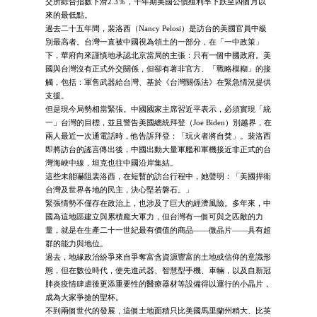
交所綜合指數下滑2.3％，十年期美國公債殖利率下跌至四個月以
來的最低點。
過去二十五年間，裴洛西（Nancy Pelosi）是訪台的美國官員中級
別最高者。台灣一直被中國視為領土的一部分，在「一中政策」
下，華府向來謹慎地承認北京當局的主張：只有一個中國政府。美
國與台灣沒有正式外交關係，但卻有著非官方、「戰略模糊」的接
觸，包括：軍售武器給台灣、基於《台灣關係法》在緊急情況提供
支援。
但是現今局勢相當緊張。中國國家主席習近平表示，必須實現「統
一」台灣的目標，並且警告美國總統拜登（Joe Biden）別越界，在
兩人最近一次通電話時，他告訴拜登：「玩火者將自焚」。裴洛西
即將訪台的謠言傳出後，中國出動大量軍艦和軍機接近非正式的台
灣海峽中線，坦克也往中國沿岸集結。
這些未能嚇阻裴洛西，在短暫的訪台行程中，她聲明：「美國捍衛
台灣及世界各地的民主，決心堅若磐石。」
緊張情勢不僅存在政治上，也涉及了巨大的經濟風險。多年來，中
國為這地區建立與累積龐大軍力，但台灣有一個可與之匹敵的力
量，就是在生產二十一世紀最有價值的商品――微晶片――具有超
群的能力與地位。
過去，地緣政治紛爭來自爭奪富含資源豐富的土地或信仰的意識形
態，但在數位時代，使先進武器、智慧型手機、車輛，以及自新冠
肺炎疫情肆虐後更添重要性的醫療器材等設備得以運行的小晶片，
成為大家爭搶的聖杯。
不到兩個世代的發展，這個土地面積只比美國馬里蘭州稍大、比英