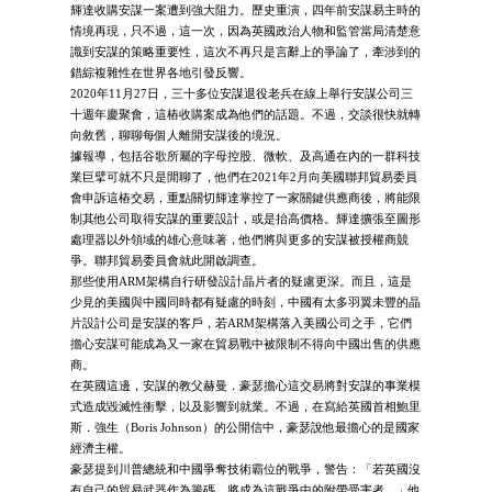
輝達收購安謀一案遭到強大阻力。歷史重演，四年前安謀易主時的
情境再現，只不過，這一次，因為英國政治人物和監管當局清楚意
識到安謀的策略重要性，這次不再只是言辭上的爭論了，牽涉到的
錯綜複雜性在世界各地引發反響。
2020年11月27日，三十多位安謀退役老兵在線上舉行安謀公司三
十週年慶聚會，這樁收購案成為他們的話題。不過，交談很快就轉
向敘舊，聊聊每個人離開安謀後的境況。
據報導，包括谷歌所屬的字母控股、微軟、及高通在內的一群科技
業巨擘可就不只是閒聊了，他們在2021年2月向美國聯邦貿易委員
會申訴這樁交易，重點關切輝達掌控了一家關鍵供應商後，將能限
制其他公司取得安謀的重要設計，或是抬高價格。輝達擴張至圖形
處理器以外領域的雄心意味著，他們將與更多的安謀被授權商競
爭。聯邦貿易委員會就此開啟調查。
那些使用ARM架構自行研發設計晶片者的疑慮更深。而且，這是
少見的美國與中國同時都有疑慮的時刻，中國有太多羽翼未豐的晶
片設計公司是安謀的客戶，若ARM架構落入美國公司之手，它們
擔心安謀可能成為又一家在貿易戰中被限制不得向中國出售的供應
商。
在英國這邊，安謀的教父赫曼．豪瑟擔心這交易將對安謀的事業模
式造成毀滅性衝擊，以及影響到就業。不過，在寫給英國首相鮑里
斯．強生（Boris Johnson）的公開信中，豪瑟說他最擔心的是國家
經濟主權。
豪瑟提到川普總統和中國爭奪技術霸位的戰爭，警告：「若英國沒
有自己的貿易武器作為籌碼，將成為這戰爭中的附帶受害者。」他