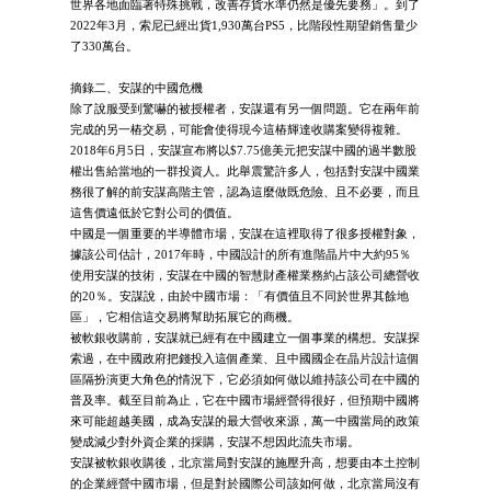
世界各地面臨著特殊挑戰，改善存貨水準仍然是優先要務」。到了
2022年3月，索尼已經出貨1,930萬台PS5，比階段性期望銷售量少
了330萬台。
摘錄二、安謀的中國危機
除了說服受到驚嚇的被授權者，安謀還有另一個問題。它在兩年前
完成的另一樁交易，可能會使得現今這樁輝達收購案變得複雜。
2018年6月5日，安謀宣布將以$7.75億美元把安謀中國的過半數股
權出售給當地的一群投資人。此舉震驚許多人，包括對安謀中國業
務很了解的前安謀高階主管，認為這麼做既危險、且不必要，而且
這售價遠低於它對公司的價值。
中國是一個重要的半導體市場，安謀在這裡取得了很多授權對象，
據該公司估計，2017年時，中國設計的所有進階晶片中大約95％
使用安謀的技術，安謀在中國的智慧財產權業務約占該公司總營收
的20％。安謀說，由於中國市場：「有價值且不同於世界其餘地
區」，它相信這交易將幫助拓展它的商機。
被軟銀收購前，安謀就已經有在中國建立一個事業的構想。安謀探
索過，在中國政府把錢投入這個產業、且中國國企在晶片設計這個
區隔扮演更大角色的情況下，它必須如何做以維持該公司在中國的
普及率。截至目前為止，它在中國市場經營得很好，但預期中國將
來可能超越美國，成為安謀的最大營收來源，萬一中國當局的政策
變成減少對外資企業的採購，安謀不想因此流失市場。
安謀被軟銀收購後，北京當局對安謀的施壓升高，想要由本土控制
的企業經營中國市場，但是對於國際公司該如何做，北京當局沒有