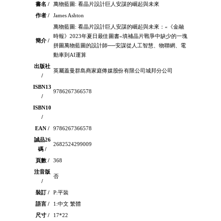
書名 /
萬物藍圖: 看晶片設計巨人安謀的崛起與未來
作者 /
James Ashton
萬物藍圖: 看晶片設計巨人安謀的崛起與未來：«《金融
時報》2023年夏日最佳圖書«填補晶片戰爭中缺少的一塊
簡介 /
拼圖萬物藍圖的設計師──安謀從人工智慧、物聯網、電
動車到AI運算
出版社
英屬蓋曼群島商家庭傳媒股份有限公司城邦分公司
/
ISBN13
9786267366578
/
ISBN10
/
EAN /
9786267366578
誠品26
2682524299009
碼 /
頁數 /
368
注音版
否
/
裝訂 /
P:平裝
語言 /
1:中文 繁體
尺寸 /
17*22