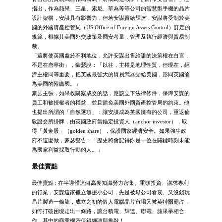
指出，作為蘋果、三星、索尼、華為等等公司的智慧型手機的晶片
設計架構，安謀具有影響力，但若安謀賣給輝達，安謀將受制於美
國的外國資產控管局（US Office of Foreign Assets Control）訂定的
規範，根據其美國外交政策及國安考量，管理及執行經濟與貿易制
裁。
「這將使英國處於不利地位，允許安謀出售給誰的決策權在白宮，
不是在唐寧街」，豪瑟說：「以往，主權是地理性質，但現在，經
濟主權同等重要，把英國最強大的貿易武器交給美國，形同英國淪
為美國的附庸國。」
豪瑟主張，如果收購案成交的話，應該立下法律條件，保障安謀的
員工和被授權者的權益，並且豁免美國外國資產控管局的約束。他
也提出所謂的「自然選項」：讓安謀成為英國擁有的公司，重返倫
敦證交所掛牌，由英國政府當錨定投資人（anchor investor），取
得「黃金股」（golden share），保護國家經濟安全。如果強生政
府不這麼做，豪瑟警告：「歷史將會記得你是一位在關鍵時刻未能
為國家利益採取行動的人。」
最佳賣點
最佳賣點 : 在半導體這個高度知識勞力密集、重頭投資、講求專利
的行業，安謀這家孤立無援小公司，先是被母公司看衰、又沒錢玩
晶片製造一條龍，成立之初的個人電腦晶片市場又被英特爾霸占，
如何打破困境走出一條路，讓台積電、輝達、聯電、蘋果爭相合
作，其中的商業機密值得細讀與推敲！