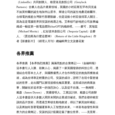
（LinkedIn）共同創辦人、格雷洛克創投公司（Greylock
Partners）合夥人在晶片產業領域，英國的小村莊斯瓦罕布貝克遠
不如英特爾的誕生地加州山景市、輝達公司的誕生地桑尼維爾市、
台積電的搖籃台灣新竹那麼顯赫，但是這個小村莊值得眾人關注，
因為這是電腦世界與安謀的相遇之地。艾希頓巧妙地把公司故事編
織成一幅從第一個電晶體到charGPT的織錦裡。――麥可．莫瑞茲
（Michael Moritz），紅衫資本創投公司（Sequoia Capital）合夥
人、《賈伯斯為什麼這麼神》（Return of the Little Kingdom）作
者【新書影片】《經理人月刊》總編輯齊立文說書花絮
各界推薦
各界推薦 【各界熱烈推薦】滿滿亮點的企業傳記──《金融時報》
這本書引人入勝​​、鼓舞人心，揭露了一家英國發跡的科技公司，透
過結合培育本土人才、與國際優秀人才合作和堅定的抱負而獲致成
就，成為全球舉足輕重的公司。安謀的成功，證明了在現今緊密連
結的世界，走出國門以實現規模化極其重要。這部成功的商業故
事，關鍵在於追求第一的強烈決心，以及從不自滿。──詹姆斯．
戴森（James Dyson），英國發明人、工業設計師、戴森公司創辦
人這本書提供大多數人聞所未聞的企業成功祕史。我們全都仰賴安
謀的晶片技術，而透過艾希頓生動地敘述，得以了解其如何崛起，
以及將如何形塑電腦運算和人工智慧的未來。一本富有啟發性和洞
察力的企業傳記，安謀的設計藍圖定義了數位世界。――克里斯．