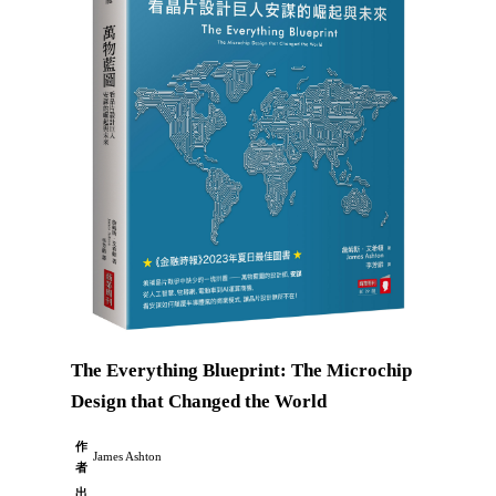
The Everything Blueprint: The Microchip
Design that Changed the World
作
James Ashton
者
出