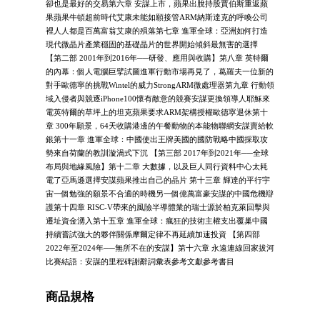
卻也是最好的交易第六章 安謀上市，蘋果出脫持股賈伯斯重返蘋
果蘋果牛頓超前時代艾康未能如願接管ARM納斯達克的呼喚公司
裡人人都是百萬富翁艾康的殞落第七章 進軍全球：亞洲如何打造
現代微晶片產業穩固的基礎晶片的世界開始傾斜最無害的選擇
【第二部 2001年到2016年──研發、應用與收購】第八章 英特爾
的內幕：個人電腦巨擘試圖進軍行動市場再見了，葛羅夫一位新的
對手歐德寧的挑戰Wintel的威力StrongARM微處理器第九章 行動領
域入侵者與競逐iPhone100懷有敵意的競賽安謀更換領導人耶穌來
電英特爾的草坪上的坦克蘋果要求ARM架構授權歐德寧退休第十
章 300年願景，64天收購港邊的午餐動物的本能物聯網安謀賣給軟
銀第十一章 進軍全球：中國使出王牌美國的國防戰略中國採取攻
勢來自荷蘭的教訓漩渦式下沉 【第三部 2017年到2021年──全球
布局與地緣風險】第十二章 大數據，以及巨人同行資料中心太耗
電了亞馬遜選擇安謀蘋果推出自己的晶片 第十三章 輝達的平行宇
宙一個勉強的願景不合適的時機另一個億萬富豪安謀的中國危機辯
護第十四章 RISC-V帶來的風險半導體業的瑞士源於柏克萊回擊與
遷址資金湧入第十五章 進軍全球：瘋狂的技術主權支出覆巢中國
持續嘗試強大的夥伴關係摩爾定律不再延續加速投資 【第四部
2022年至2024年──無所不在的安謀】第十六章 永遠連線回家拔河
比賽結語：安謀的里程碑謝辭詞彙表參考文獻參考書目
商品規格