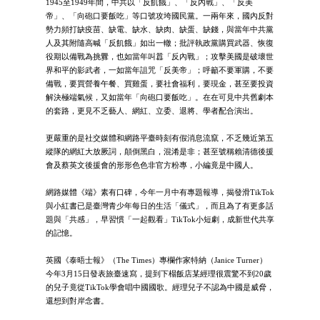
1945至1949年間，中共以「反飢餓」、「反內戰」、「反美
帝」、「向砲口要飯吃」等口號攻垮國民黨。一兩年來，國內反對
勢力頻打缺疫苗、缺電、缺水、缺肉、缺蛋、缺錢，與當年中共黨
人及其附隨高喊「反飢餓」如出一轍；批評執政黨購買武器、恢復
役期以備戰為挑釁，也如當年叫囂「反內戰」；攻擊美國是破壞世
界和平的影武者，一如當年詛咒「反美帝」；呼籲不要軍購，不要
備戰，要買營養午餐、買雞蛋，要社會福利，要現金，甚至要投資
解決極端氣候，又如當年「向砲口要飯吃」。在在可見中共舊劇本
的套路，更見不乏藝人、網紅、立委、退將、學者配合演出。
更嚴重的是社交媒體和網路平臺時刻有假消息流竄，不乏幾近第五
縱隊的網紅大放厥詞，顛倒黑白，混淆是非；甚至號稱賴清德後援
會及蔡英文後援會的形形色色非官方粉專，小編竟是中國人。
網路媒體《端》素有口碑，今年一月中有專題報導，揭發滑TikTok
與小紅書已是臺灣青少年每日的生活「儀式」，而且為了有更多話
題與「共感」，早習慣「一起觀看」TikTok小短劇，成新世代共享
的記憶。
英國《泰晤士報》（The Times）專欄作家特納（Janice Turner）
今年3月15日發表旅臺速寫，提到下榻飯店某經理很震驚不到20歲
的兒子竟從TikTok學會唱中國國歌。經理兒子不認為中國是威脅，
還想到對岸念書。