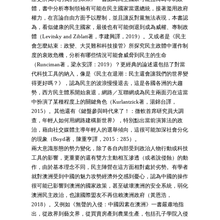
體，書中分析專制領袖有可能在民主國家當選總統，接著濫用政府
權力，在言論自由方面予以壓制，並且讓反對黨無法表現，本書認
為，看似健康的民主國家，最後也有可能倒退到成為威權、專制政
體（Levitsky and Ziblatt著，李建興譯，2019）。又或者是《民主
會怎麼結束：政變、大災難和科技接管》所探究民主政體中運作制
度的衰敗危機，分析有哪些情況可能會威脅到民主的生命
（Runciman著，梁永安譯：2019）？更經典的論述還包括了對當
代科技工具的納入，像是《民主在退潮：民主還會讓我們的世界變
得更好嗎？》，認為民主的波浪慢慢退去，這是各國各洲的大趨
勢，西方民主體系開始衰退，網路／互聯網成為民主兩面刃在這當
中扮演了某種程度上的關鍵角色（Kurlantzick著，湯錦台譯，
2015）。其他還有《鍵盤參與時代來了！：微軟首席研究員大調
查，年輕人如何用網路建構新世界》，特別點出當前演算法的政
治，藉由社交媒體主導年輕人的選舉傾向，這很可能加深社會分化
的現象（Boyd著，陳重亨譯，2015：285）。
兩大意識形態的勢力變化，除了各自內部受到政治人物行動或科技
工具的影響，更重要的還有雙方主動相互滲透（或者說侵蝕）的動
作，由於基本理念不同，民主陣營在這方面相對處於劣勢。有學者
就對澳洲受到中國的魅力攻勢經濟外交感到憂心，認為中國的操作
很可能已影響到澳洲的國家政策，甚至破壞澳洲的安全系統，弱化
澳洲民主政治，也讓國際盟友不再信賴澳洲政府（黃恩浩，
2018）。又例如《無聲的入侵：中國因素在澳洲》一書嚴肅地指
出，從政界到藝文界，從買賣房產到農業生產，包括孔子學院入侵