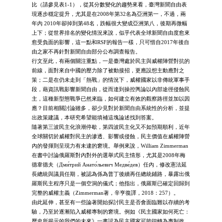
比（請參見表1-1），從其分數變化的趨勢來看，臺灣新聞自由表
現逐步穩定提升，尤其是在2008年第32名為亞洲第一，不過，兩
年內 2010年卻掉到第48名，跌幅很大變成亞洲第八，後期再微幅
上下；從世界排名的變化情況來說，似乎代表全球新聞自由度愈來
愈受負面的影響，這一點和RSF的報告一樣，只可惜自2017年後自
由之家不再針對新聞自由部分公布調查報告。
行文至此，有兩個關注重點，一是臺灣處於民主與威權陣營對抗的
前線，面對來自中國的壓力除了被動接招，更應設想主動應對之
策；二是在仍未走到「熱戰」的情況下，威權國家以非傳統軍事手
段，藉資訊戰影響新聞自由，從而達到操控輿論以內部途徑侵蝕民
主，這種新型態戰爭已然來臨，如何建立有效的觀察路徑並加以因
應？目前相關討論雖多，卻少見對於新聞自由系統性的分析，並提
出政策建議，本研究希望能填補這塊論述找到答案。
隨著第三波民主化浪潮停歇，第四波民主化又不如預期順利，近年
全球關切於威權對民主的滲透、影響或侵蝕，民主價值在威權陣營
內的發揮則呈現力有未逮的窘境。舉例來說，William Zimmerman
在書中討論俄羅斯對內對外的選舉式民主情形，尤其是2008年梅
德韋德夫（Дми́трий Анато́льевич Медве́дев）任內，修改憲法延
長總統與議員任期，被認為係為普丁後續再任總統鋪路，暴露出俄
羅斯民主程序只是一個空洞的儀式；他指出，俄羅斯已確定回歸到
完整的威權主義（Zimmerman著，辛亨復譯，2018：257）。
由此延伸，甚至有一些論著開始探討民主是否會面臨難以存續的考
驗，乃至於逐漸陷入威權專制的窘境。例如《民主國家如何死亡：
歷史所揭示的我們的未來》一書認為民主國家可能扭轉為專制政