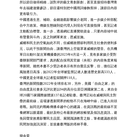
所以節目做得精緻，談對岸的藝文青創新創，甚至直接招待臺灣青
年去福建遊樂參訪，節目還特別把中國用詞修飾剪掉，讓節目內容
更有吸引力。
中國透過生意、補助、金錢遊戲影響媒介老闆，進一步媒介幹部配
合中方政策。傳媒生態鏈則從代理人到現在可直接指揮，甚至記者
主動配合噤聲。進一步，透過網紅直播贊助資金，只要內容傾中就
有聲量與斗內，反之則網軍來攻，恩威並施。
威權和民主的空氣如此不同，但威權政體卻利用民主社會的便利多
元，以此干預新聞自由，讓臺灣的上空籠罩著威權的聲音。在共機
單日出動91架次軍機擾臺的2023年4月這一天，竟有多家媒介受對
臺辦新聞部門要求，真的配合採用其官媒《央視》的內容角度來報
導新聞。雖然本書不少受訪者表示有所自覺且反擊，但，擔任記者
風險逐日高漲，如2022年全球被監禁記者人數達歷史新高533人，
中國更是全球最大記者監獄關押110人。
臺灣的新聞指數2022年全球排名38，另外，美國「自由之家」的
自由度及社會多元評比更以94的高分位居亞洲國家第二名，來自全
球20國75家國際媒體派137名記者駐臺。臺灣正站在威權與民主對
壘的最前線，這場滲透新聞界的較勁不只在海峽中線，已進入街頭
巷戰。如同北約戰略傳播卓越中心的建議，在資訊戰的最前線不宜
養網軍以眼還眼，最好及時公布最新的網攻帳號及假訊息資訊，避
免回聲室效應影響民主品質。展開識讀教育之餘，筆者建議政府與
民間加強資訊演習，並規畫臺灣版的塔林手冊。
簡余晏