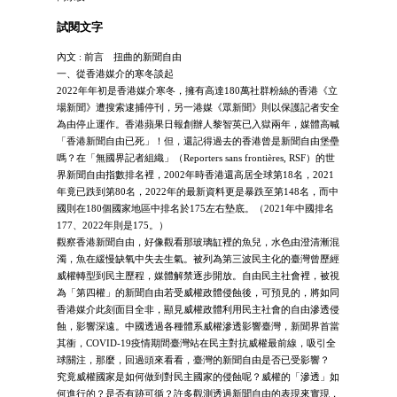
試閱文字
內文 : 前言 扭曲的新聞自由
一、從香港媒介的寒冬談起
2022年年初是香港媒介寒冬，擁有高達180萬社群粉絲的香港《立
場新聞》遭搜索逮捕停刊，另一港媒《眾新聞》則以保護記者安全
為由停止運作。香港蘋果日報創辦人黎智英已入獄兩年，媒體高喊
「香港新聞自由已死」！但，還記得過去的香港曾是新聞自由堡壘
嗎？在「無國界記者組織」（Reporters sans frontières, RSF）的世
界新聞自由指數排名裡，2002年時香港還高居全球第18名，2021
年竟已跌到第80名，2022年的最新資料更是暴跌至第148名，而中
國則在180個國家地區中排名於175左右墊底。（2021年中國排名
177、2022年則是175。）
觀察香港新聞自由，好像觀看那玻璃缸裡的魚兒，水色由澄清漸混
濁，魚在緩慢缺氧中失去生氣。被列為第三波民主化的臺灣曾歷經
威權轉型到民主歷程，媒體解禁逐步開放。自由民主社會裡，被視
為「第四權」的新聞自由若受威權政體侵蝕後，可預見的，將如同
香港媒介此刻面目全非，顯見威權政體利用民主社會的自由滲透侵
蝕，影響深遠。中國透過各種體系威權滲透影響臺灣，新聞界首當
其衝，COVID-19疫情期間臺灣站在民主對抗威權最前線，吸引全
球關注，那麼，回過頭來看看，臺灣的新聞自由是否已受影響？
究竟威權國家是如何做到對民主國家的侵蝕呢？威權的「滲透」如
何進行的？是否有跡可循？許多觀測透過新聞自由的表現來實現，