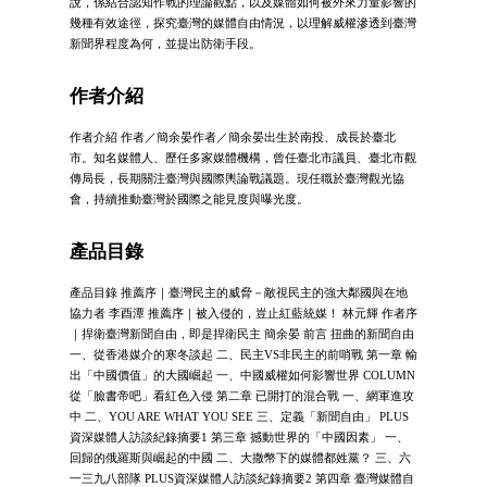
說，係結合認知作戰的理論觀點，以及媒體如何被外來力量影響的
幾種有效途徑，探究臺灣的媒體自由情況，以理解威權滲透到臺灣
新聞界程度為何，並提出防衛手段。
作者介紹
作者介紹 作者／簡余晏作者／簡余晏出生於南投、成長於臺北
市。知名媒體人、歷任多家媒體機構，曾任臺北市議員、臺北市觀
傳局長，長期關注臺灣與國際輿論戰議題。現任職於臺灣觀光協
會，持續推動臺灣於國際之能見度與曝光度。
產品目錄
產品目錄 推薦序｜臺灣民主的威脅－敵視民主的強大鄰國與在地
協力者 李酉潭 推薦序｜被入侵的，豈止紅藍統媒！ 林元輝 作者序
｜捍衛臺灣新聞自由，即是捍衛民主 簡余晏 前言 扭曲的新聞自由
一、從香港媒介的寒冬談起 二、民主VS非民主的前哨戰 第一章 輸
出「中國價值」的大國崛起 一、中國威權如何影響世界 COLUMN
從「臉書帝吧」看紅色入侵 第二章 已開打的混合戰 一、網軍進攻
中 二、YOU ARE WHAT YOU SEE 三、定義「新聞自由」 PLUS
資深媒體人訪談紀錄摘要1 第三章 撼動世界的「中國因素」 一、
回歸的俄羅斯與崛起的中國 二、大撒幣下的媒體都姓黨？ 三、六
一三九八部隊 PLUS資深媒體人訪談紀錄摘要2 第四章 臺灣媒體自