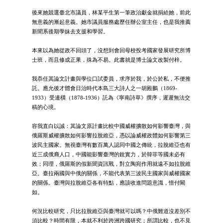
後來她競選臺北市議員，林某平生第一筆政治獻金就捐給她，前此
無意義的漸起意義。她市議員服務處歷任辦公室主任，也是我推薦
新聞系後期學妹去支援和學習。
本來以為她從政不回頭了，沒想到會回母校投考國家發展研究所博
士班，而且修成正果，殊為不易。此書就是博士論文改製付梓。
我忝任其論文計畫與學位口試委員，求序於我，於公於私，不便推
託。應允後才體會日治時代本島三大詩人之一胡殿鵬（1869-
1933）受連橫（1878-1936）託為《寧南詩草》撰序，遲遲無法交
稿的心境。
容我直白以誠：其論文原計畫比較中國威權擴散如何影響臺灣，與
俄羅斯威權擴散如何影響拉脫維亞，憑以論威權政體如何影響第三
波民主國家。無視臺灣有數百萬人認同中國之傳統，拉脫維亞也有
近三成俄裔人口，中國能影響臺灣的銳實力，於韓菲等國未必有
效；同理，俄羅斯的假新聞資訊戰，對立陶宛作用就遠不如拉脫維
亞。臺拉兩國與中俄的關係，不能代表第三波民主國家與威權國家
的關係。臺灣與拉脫維亞各有特點，應該收進問題意識，惜付闕
如。
何況比較研究，只比拉脫維亞與臺灣就可以嗎？中俄難道沒差別不
須比較？時間有限，本就不利於跨洲跨國研究；所謂比較，也不見