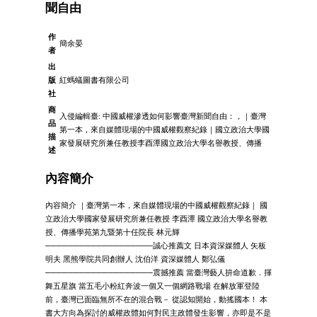
聞自由
作
簡余晏
者
出
版
紅螞蟻圖書有限公司
社
商
入侵編輯臺: 中國威權滲透如何影響臺灣新聞自由：，｜臺灣
品
第一本，來自媒體現場的中國威權觀察紀錄｜國立政治大學國
描
家發展研究所兼任教授李酉潭國立政治大學名譽教授、傳播
述
內容簡介
內容簡介 ｜臺灣第一本，來自媒體現場的中國威權觀察紀錄｜ 國
立政治大學國家發展研究所兼任教授 李酉潭 國立政治大學名譽教
授、傳播學苑第九暨第十任院長 林元輝
───────────────────誠心推薦文 日本資深媒體人 矢板
明夫 黑熊學院共同創辦人 沈伯洋 資深媒體人 鄭弘儀
───────────────────震撼推薦 當臺灣藝人拚命道歉．揮
舞五星旗 當五毛小粉紅奔波一個又一個網路戰場 在解放軍登陸
前，臺灣已面臨無所不在的混合戰－ 從認知開始，動搖國本！ 本
書大方向為探討的威權政體如何對民主政體發生影響，亦即是不是