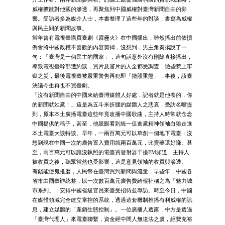
威權擴散對他國的滲透，再聚焦到中國威權對臺灣新聞自由的影
響。受訪者多為媒介人士，本書整理了這些年的對談，書寫為威權
與民主間的新聞故事。
當年曾有電視臺購買臺劇《霹靂火》在中國播出，雖然播出前依慣
例會將中國政權不喜歡的內容剪掉，沒想到，男主角秦揚說了一
句：「臺灣是一個民主的國家」，這句話意外沒有刪除直接播出，
導致電視臺幹部遭約談，買片及審片的人全都受調查，險些惹上牢
獄之災，最後電視臺被嚴重警告再犯即「撤照重懲」，事後，該臺
決議今生再也不買臺劇。
「沒有新聞自由的中國來給臺灣媒體人好處，記者就是他養的，你
的新聞就姓黨！」這是為五斗米折腰的媒體人之悲哀，受訪名嘴提
到，原本本土廣播電臺這些年竟改播中國歌曲，主持人時常就念念
中國提供的稿子，甚至，他親眼看到統一促進黨精神領袖白狼走進
本土電臺大談特談。早年，一兩百萬元可以草創一個地下電臺；沒
想到現在中國一次的廣告置入費用就兩百萬元，比賣藥還好賺。甚
至，兩百萬元可以讓沒執照的電臺買發射器干擾FM頻道，主持人
被收買之後，聽眾當然也受影響，這是意見領袖的收買與滲透。
有錢能使鬼推磨，人民幣在臺灣買到新聞與流量，早些年，中國各
省市由國臺辦統整，以一次數百萬元廣告費給報社稱之為「魅力城
市系列」，安排中國省級官員來臺受招待並專訪。時至今日，中國
在媒體領域完全建立掌控的系統，透過這套機制推播有利威權的訊
息，建立媒體的「產銷生態控制」。一位廣播人透露，中方是透過
「臺灣代理人」來電臺聯繫，資金經中間人無違法之虞，經費充裕