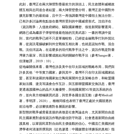
此刻，臺灣正在兩大陣營對壘最前方的浪頭上，民主政體和威權政
體互相與志同道合者結盟，兩大陣營壁壘分明，臺灣正是中國對外
擴充影響力的最前線，且中方一再強調臺灣是中國領土無法分割，
已有許多討論將焦點放在臺灣所受到的中國威脅形式。沈伯洋在
《資訊戰爭：入侵政府網站、竊取國家機密、假造新聞影響選局，
網路已成為繼原子彈發明後最危險的完美武器》一書的導讀中提
到，當代的戰爭已經不只是軍備較勁，已經從金融戰爭打到外貿比
賽，從資訊電腦破解到外交戰狼互相比賽，也就是認知作戰、混合
戰。沈伯洋認為，在這麼多的現代戰爭手法之中，資訊作戰是對臺
灣著力最深，而且影響成敗結局的關鍵作戰手法（參考Sanger著，
但漢敏譯，2019：10）。
從地緣關係來看，臺灣也涉及美中在印太區域的戰略布局，我們與
許多其他「中等實力國家」參與其中，臺灣不只在印太區域國家結
盟，甚至和波羅的海國家如立陶宛展開外交及策略合作，和歐盟國
家如法國、捷克等議會合作互訪，與五眼聯盟國家交換訊息，臺灣
更透過護國神山的晶片大廠優勢，與他國展開5G等資訊系統的合
作，並向美方積極購買武器，與世界各國全面互動（參考Medcalf
著，李明譯，2020）。種種同樣也表明了臺灣正處於大國競逐的
前沿地帶，必須審慎應對各層面的影響。
新型態的戰爭威脅最直接的表徵是社會輿論走向，尤其新聞自由是
民主國家應對虛假資訊作戰的最佳防守利器，社會透過新聞自由維
護真相，以鞏固民眾對自由民主價值觀的信心。中國流亡美國的經
濟學者何清漣所撰寫的《紅色滲透：中國媒體全球擴張的真相》指