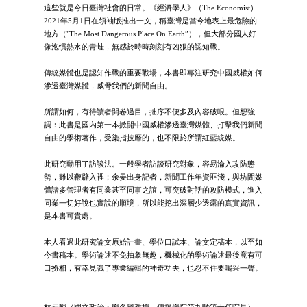
這些就是今日臺灣社會的日常。《經濟學人》（The Economist）
2021年5月1日在領袖版推出一文，稱臺灣是當今地表上最危險的
地方（"The Most Dangerous Place On Earth”），但大部分國人好
像泡慣熱水的青蛙，無感於時時刻刻有凶狠的認知戰。
傳統媒體也是認知作戰的重要戰場，本書即專注研究中國威權如何
滲透臺灣媒體，威脅我們的新聞自由。
所謂如何，有待讀者開卷過目，拙序不便多及內容破哏。但想強
調：此書是國內第一本掀開中國威權滲透臺灣媒體、打擊我們新聞
自由的學術著作，受染指披靡的，也不限於所謂紅藍統媒。
此研究動用了訪談法。一般學者訪談研究對象，容易淪入攻防態
勢，難以鞭辟入裡；余晏出身記者，新聞工作年資匪淺，與坊間媒
體諸多管理者有同業甚至同事之誼，可突破對話的攻防模式，進入
同業一切好說也實說的順境，所以能挖出深層少透露的真實資訊，
是本書可貴處。
本人看過此研究論文原始計畫、學位口試本、論文定稿本，以至如
今書稿本。學術論述不免抽象無趣，機械化的學術論述最後竟有可
口扮相，有幸見識了專業編輯的神奇功夫，也忍不住要喝采一聲。