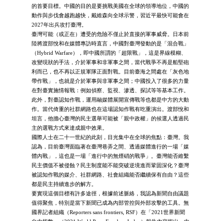
的首要目標。中國的目的是要挑戰美國在全球的領導地位，中國的
動作與步伐會越跑越快，戴維森向全球示警，習近平最快可能會在
2027年出兵攻打臺灣。
臺灣可能（或正在）遭受的危險不僅止於直接的軍事威脅。日本前
陸將渡部悅和在媒體專訪時直言，中國對臺灣發動的是「混合戰」
（Hybrid Warfare），即中國所謂的「超限戰」，這是界線模糊、
改變現狀的手法，介於軍事和非軍事之間，當代戰爭不再是船堅砲
利而已，也不再以正規軍隊正面對戰。目前臺海之間處在「灰色地
帶作戰」，也就是介於軍事與非軍事之間；中國投入了很多的力量
在對臺實施情報戰：例如偵察、監視、滲透、探試等等基本工作。
此外，對臺認知作戰，運用融媒體展開宣傳戰等也都是中方的大動
作。當代倚重的社群網路也在這場認知作戰有吃重演出。渡部悅和
坦言，他擔心臺灣的民主選舉可能被「親中政權」的候選人透過民
主的選戰方式來達成親中效果。
國際人士在二十一世紀的此刻，目光集中在全球的焦點：臺灣。我
認為，目前臺灣面臨著在臺灣巷弄之間、透過媒體進行的一場「媒
體內戰」，這也是一場「進行中的無煙硝的戰爭」。臺灣能否維繫
民主價值不被侵蝕？民主制度能不能突破逆境進而鞏固深化？臺灣
被認知作戰的媒介、社群網路、社會組織能否繼續保有自由？這些
都是民主持續進步的解方。
要實現這個目標有許多途徑，根據前述脈絡，我認為新聞自由議題
值得聚焦，特別是當下新聞已成為內部管控與外部攻擊的工具。無
國界記者組織（Reporters sans frontiers, RSF）在「2021世界新聞