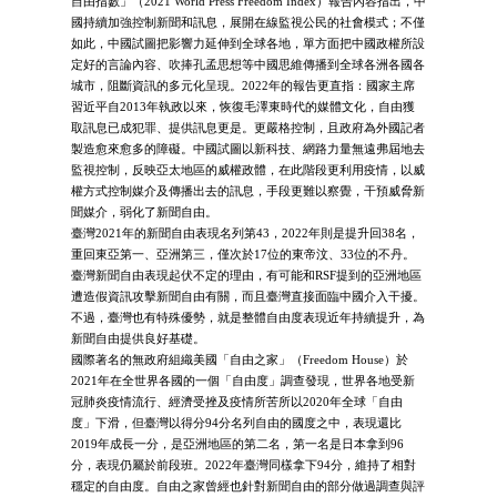
自由指數」（2021 World Press Freedom Index）報告內容指出，中
國持續加強控制新聞和訊息，展開在線監視公民的社會模式；不僅
如此，中國試圖把影響力延伸到全球各地，單方面把中國政權所設
定好的言論內容、吹捧孔孟思想等中國思維傳播到全球各洲各國各
城市，阻斷資訊的多元化呈現。2022年的報告更直指：國家主席
習近平自2013年執政以來，恢復毛澤東時代的媒體文化，自由獲
取訊息已成犯罪、提供訊息更是。更嚴格控制，且政府為外國記者
製造愈來愈多的障礙。中國試圖以新科技、網路力量無遠弗屆地去
監視控制，反映亞太地區的威權政體，在此階段更利用疫情，以威
權方式控制媒介及傳播出去的訊息，手段更難以察覺，干預威脅新
聞媒介，弱化了新聞自由。
臺灣2021年的新聞自由表現名列第43，2022年則是提升回38名，
重回東亞第一、亞洲第三，僅次於17位的東帝汶、33位的不丹。
臺灣新聞自由表現起伏不定的理由，有可能和RSF提到的亞洲地區
遭造假資訊攻擊新聞自由有關，而且臺灣直接面臨中國介入干擾。
不過，臺灣也有特殊優勢，就是整體自由度表現近年持續提升，為
新聞自由提供良好基礎。
國際著名的無政府組織美國「自由之家」（Freedom House）於
2021年在全世界各國的一個「自由度」調查發現，世界各地受新
冠肺炎疫情流行、經濟受挫及疫情所苦所以2020年全球「自由
度」下滑，但臺灣以得分94分名列自由的國度之中，表現還比
2019年成長一分，是亞洲地區的第二名，第一名是日本拿到96
分，表現仍屬於前段班。2022年臺灣同樣拿下94分，維持了相對
穩定的自由度。自由之家曾經也針對新聞自由的部分做過調查與評