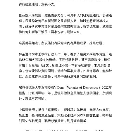
得能建立通則，意義不大。
原命題大而無當，難免備多力分，可見初入門研究生通病。切磋過
程，我鼓勵她善用在新聞圈之見識與人脈，加以熟悉臺灣草根人
情，好好研究中共如何滲透臺灣媒體與言論，就功德無量，威權政
體如何影響第三波民主國家也者，期諸未來。
余晏從善如流，所以能於有限餘時內有具體成果，殊堪欣慰。
林某退休前承乏學術行政工作十年，看多了頂尖大學競爭資源，迷
信SSCI和各種I論文的弊端。不乏特聘教授，甚至講座教授，標榜
有幾十百篇I期刊論文，卻整理不出一本有系統的書，未見創發理
論，也未能解決實際問題，徒啃蝕國家資源，如書海蠹蟲，無補於
世。余晏此作倖免於是，可為學術解決社會問題的範例。
瑞典哥德堡大學近期發布V-Dem（Varieties of Democracy）2022年
報告，指臺灣蟬聯十年，是境外假訊息最頻繁入侵的國家。所謂境
外，來源不言可喻。
中國對臺灣，早祭「超限戰」，即以武力為後盾，無限方位施壓。
禁止進口臺灣農漁產品是，策動宏都拉斯與ROC斷交也是，時時刻
刻認知作戰更是。戰機頻繁擾臺，則是耀武揚威。