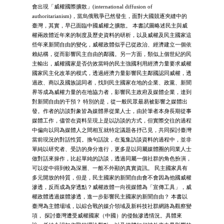
會出現「威權國際擴散」(international diffusion of
authoritarianism)，當烏俄戰爭已然發生，面對大國競逐夾縫中的
臺灣，其實，早已面臨中國威權之擴散。 本書試圖略述民主與威
權兩政體近年來的制度及歷史資料的研析，以及威權及民主國家這
些年來新聞自由的變化，威權政體似乎已從政治、經濟建立一個依
賴結構，從而影響民主自由的鄰國。另一方面，類似上個世紀的民
主輸出，威權國家是否仿效當時的民主強國利用經濟力量要求威權
國家民主化改革的模式，透過經濟力量影響民主鄰國認同威權，透
過政、商以及國族認同者，找到民主國家在地的企業、政黨、新聞
界等成為威權力量的在地協力者，影響民主政府及媒體企業，達到
對新聞自由的干預？ 特別的是，從一般民眾最易被影響之媒體出
發。作者的訪談對象皆為媒體界從業人士，由於筆者本身長期從事
媒體工作，儘管在資料呈現上是以訪談的方式，但實際交往的過程
中偏向以同為媒體人之間相互就特定議題各抒己見，共同探討臺灣
當前現況的對話性質。換句話說，在蒐集訪談資料的過程中，並非
單純以研究者、受訪的身分進行，更多是以同屬媒體圈的同業人士
做對話來操作，比起單純的訪談，透過同屬一個社群的角色扮演，
可以從中得到較為深層、一般不外顯的真實資訊。 民主國家具有
多元開放的特質，但是，民主國家的新聞自由會不會因為他國威權
滲透，反而成為穿透點？威權政體一向視媒體為「宣傳工具」，威
權政體透過媒體滲透，進一步影響民主國家的新聞自由？ 本書以
臺灣為主體場域，以綜合戰的媒介領域及新科技社群網路為觀察變
項， 探討臺灣遭受威權國家（中國）的侵蝕滲透情況。具體來