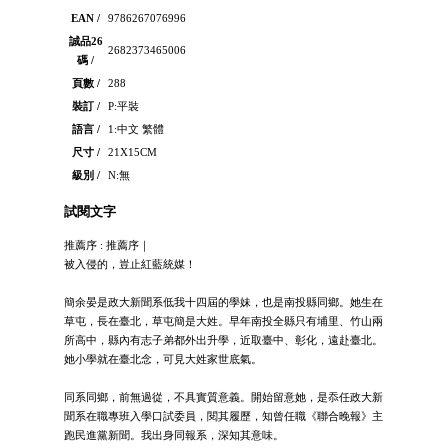
EAN /
9786267076996
誠品26
2682373465006
碼 /
頁數 /
288
裝訂 /
P:平裝
語言 /
1:中文 繁體
尺寸 /
21X15CM
級別 /
N:無
試閱文字
推薦序 : 推薦序｜
被入侵的，豈止紅藍統媒！
簡余晏是政大新聞系低我十四屆的學妹，也是南投縣同鄉。她生在
草屯，長在臺北，草屯簡是大姓。早年南投全縣只有埔里、竹山兩
所高中，縣內有志子弟都外出升學，近取臺中、彰化，遠赴臺北。
她小學就在臺北念，可見大姓家世底氣。
同系同鄉，前無過從，不具實質意義。開始留意她，是忝任政大新
聞系在職專班入學口試委員，閱其履歷，知曾任職《聯合晚報》主
跑民進黨新聞。我出身同報系，深知其意味。