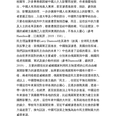
校園等，許多事務都因被中國人介入影響而改變。作者擔憂地指
出，中國人有系統地進入澳洲，甚至滲透進政壇，捐款、參與政
治、影響議員助理、一步步擴展中國人在澳洲政治上的影響力。作
者更嚴正指出，入侵大學及小學的部分，中國勢力影響學術自由，
只要在校園內批判中方就會遭受無情恐嚇。而且，這些反中的力量
及人士的名單及動作，都會遭搜證送給中國政權。可以這麼說，中
國的威權主義幾已入侵買掉澳洲的自由，不免令人憂心（參考
Hamilton著，江南英譯，2019：350）。
民主理論重要學者Larry Diamond在其著作《妖風：全球民主危機
與反擊之道：當俄羅斯正面進攻、中國陰謀滲透、美國自毀長城，
我們該如何重振民主自由的未來？》中也表達了這樣的看法，當今
自由世界所面對的兩大主要威脅，分別來自俄羅斯與中國，兩國同
樣虎視鄰國、軍武及媒介動作頻頻（參考Diamond著，盧靜譯，
2019）。主要的體現在於威權國家利用民主制度裡的公民自由權
展開影響力的滲透與改變，如果要比較俄羅斯和中國有什麼不一
樣，兩者同樣都是威權政體，俄羅斯聲稱是民主選舉但當選得票九
成以上，中國聲稱是社會主義的「民主」，但習近平無任期限制，
中國這些年來展現對全球各洲的企圖心，且逐步挑戰美國，透過一
帶一路等方式，在經濟、甚至疫苗政治上等等步步進逼。中國這些
年來接收了美國臺灣等各地的投資，比起俄羅斯更有實力建立全新
國際影響力。此外，這些年來中國的大外宣，有系統地在世界各地
的媒介、學校等方面展開宣傳，習近平威權滲透進民主社會的影響
力遠超普丁。換句話說，中國可說當之無愧為如今民主體制最大的
威脅來源。