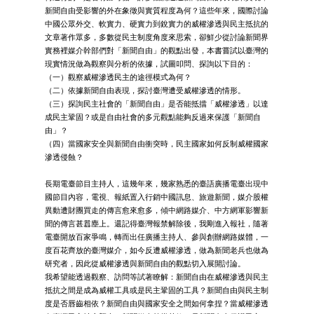
新聞自由受影響的外在象徵與實質程度為何？這些年來，國際討論
中國公眾外交、軟實力、硬實力到銳實力的威權滲透與民主抵抗的
文章著作眾多，多數從民主制度角度來思索，卻鮮少從討論新聞界
實務裡媒介幹部們對「新聞自由」的觀點出發，本書嘗試以臺灣的
現實情況做為觀察與分析的依據，試圖叩問、探詢以下目的：
（一）觀察威權滲透民主的途徑模式為何？
（二）依據新聞自由表現，探討臺灣遭受威權滲透的情形。
（三）探詢民主社會的「新聞自由」是否能抵擋「威權滲透」以達
成民主鞏固？或是自由社會的多元觀點能夠反過來保護「新聞自
由」？
（四）當國家安全與新聞自由衝突時，民主國家如何反制威權國家
滲透侵蝕？
長期電臺節目主持人，這幾年來，幾家熟悉的臺語廣播電臺出現中
國節目內容，電視、報紙置入行銷中國訊息、旅遊新聞，媒介股權
異動遭財團買走的傳言愈來愈多，傾中網路媒介、中方網軍影響新
聞的傳言甚囂塵上。還記得臺灣報禁解除後，我剛進入報社，隨著
電臺開放百家爭鳴，轉而出任廣播主持人、參與創辦網路媒體，一
度百花齊放的臺灣媒介，如今反遭威權滲透，做為新聞老兵也做為
研究者，因此從威權滲透與新聞自由的觀點切入展開討論。
我希望能透過觀察、訪問等試著瞭解：新聞自由在威權滲透與民主
抵抗之間是成為威權工具或是民主鞏固的工具？新聞自由與民主制
度是否唇齒相依？新聞自由與國家安全之間如何拿捏？當威權滲透