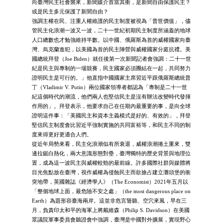
向臺灣民主社會襲來，新聞媒介首當其衝，是新聞自由保護民主？
或是民主多元保護了新聞自由？
強調主權在民、注重人權維護的民主制度被視為「普世價值」，儘
管民主化浪潮一波又一波，二十一世紀初期民主制度所涵蓋的地球
人口總數也才勉強維持半數。以中國、俄羅斯為首的威權國家向臺
灣、烏克蘭進犯，以美國為首的民主陣營與威權國家分庭抗禮。美
國總統拜登（Joe Biden）就任後第一次新聞記者會強調：二十一世
紀是民主與專制的一場競賽，民主國家必須團結在一起，共同努力
證明民主是可行的。」他直指中國國家主席習近平跟俄羅斯總統普
丁（Vladimir V. Putin）兩位國家領導者都認為「專制是二十一世
紀這個時代的潮流，他們兩人也堅信民主是沒有辦法改變時代發揮
作用的」。拜登表示，他要求自己在任期內最重要的事，是向全球
證明這件事：「美國民主和資本主義模式是好的、有效的」，拜登
堅信民主制度會比習近平強制實施的共同富裕等，和民主不同的制
度來得更好更適合人們。
從近年局勢來看，民主化浪潮似有所衰退，威權浪潮捲土重來，雙
邊拉鋸白熱化，兩大意識形態對壘，臺灣獨特的歷史背景與地理位
置，成為這一波民主與威權較勁的最前線。許多國際社群與媒體將
目光焦點放在臺灣，視作威權為侵蝕民主而欲搶占建立灘頭堡的衝
突地帶，英國雜誌《經濟學人》（The Economist）2021年五月以
「整個地球上面，最危險不安之處」（the most dangerous place on
Earth）為題形容臺海兩岸。這並非危言聳聽、空穴來風，早在三
月，負責印太和平的海軍上將戴維森（Philip S. Davidson）在美國
眾議院軍事委員會聽證會中強調，臺灣是中國對外擴展，實現野心