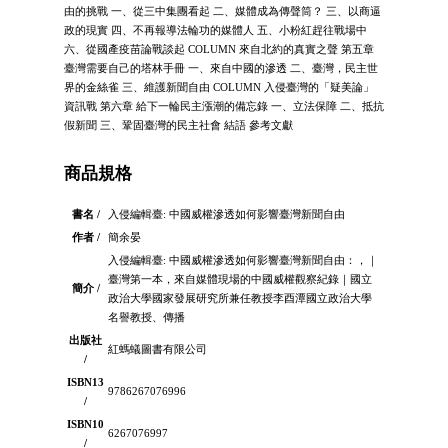
由的挑戰 一、從三中集團看起 二、媒體成為傳聲筒？ 三、以商逼
政的現實 四、不再報導法輪功的媒體人 五、小粉紅趕往戰場中
六、從國產疫苗論戰談起 COLUMN 來自北約的真實之聲 第五章
臺灣需要自己的塔林手冊 一、來自中國的滲透 二、臺灣，民主世
界的金絲雀 三、維護新聞自由 COLUMN 入侵臺灣的「疑美論」
資訊戰 第六章 給下一輪民主漲潮的備忘錄 一、立法保障 二、抵抗
假新聞 三、鞏固臺灣的民主社會 結語 參考文獻
商品規格
書名 /
入侵編輯臺: 中國威權滲透如何影響臺灣新聞自由
作者 /
簡余晏
入侵編輯臺: 中國威權滲透如何影響臺灣新聞自由：，｜
臺灣第一本，來自媒體現場的中國威權觀察紀錄｜國立
簡介 /
政治大學國家發展研究所兼任教授李酉潭國立政治大學
名譽教授、傳播
出版社
紅螞蟻圖書有限公司
/
ISBN13
9786267076996
/
ISBN10
6267076997
/