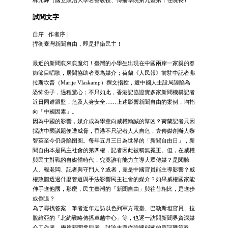
林元輝（國立政治大學名譽教授、傳播學院第九暨第十任院長）
試閱文字
自序 : 作者序｜
捍衛臺灣新聞自由，即是捍衛民主！
最近的新聞愈來愈魔幻！臺灣的小學生出現在中國兩岸一家親的春
節節目唱歌，居間協助者竟為媒介；荷蘭《人民報》前駐中記者弗
拉斯坎普（Marije Vlaskamp）撰文指控，遭中國人士設局誣陷為
恐怖份子，過程驚心；不只如此，香港記協證實多家新聞機構記者
近日同遭跟監，危及人身安全……上述影響新聞自由的案例，均指
向「中國因素」。
因為中國的影響，媒介成為學童向威權輸誠的幫凶？荷蘭記者只因
採訪中國議題便遭威脅，香港不只記者人人自危，壹傳媒創辦人黎
智英至今仍身陷囹圄。每年五月三日為世界的「新聞自由日」，新
聞自由本是民主社會的第四權，記者因此被稱無冕王。但，在威權
與民主對戰的自媒體時代，究竟誰有能力主導大眾傳媒？是閱聽
人、報老闆、記者與守門人？或者，竟是中國官員能主導影響？威
權政體透過什麼管道與手法影響民主社會的媒介？如果威權國家能
伸手進他國，那麼，民主臺灣的「新聞自由」與往昔相比，是進步
或倒退？
為了尋找答案，筆者近年走訪以色列軍方電臺、巴勒斯坦官員、拉
脫維亞的「北約戰略傳播卓越中心」等，也逐一訪問新聞界資深媒
介工作者、兩岸新聞參與者。討論主題從強國弱國的資訊戰策略，