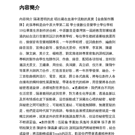
內容簡介
內容簡介 隔著透明的皮 唱出藏在血液中流動的真實【金曲製作團
隊】此張專輯是由中原大學第二屆 學士後數位音樂學士學位學程
10位畢業生所創作的合輯，中原數音是臺灣第一屆經教育部審核通
過的結合流行音樂所設計的專業學程，每位學生都經過審核挑選而
出，個個皆有音樂相關專長，一年的學程裡，從詞曲創作、編曲到
錄音混音、宣傳企劃等，接受由尤景仰、何厚華、李富興、陳建
台、陳文婉、黃介文、楊曉恩、劉宏壽老師專業密集的課程訓練。
專輯的製作由學生包辦作詞、作曲、錄音、配唱各項領域，並特別
邀請尤景文、王繼康、周佳佑、吳鴻樂、高立碩、倪方來、陳飛午
等業界大師跨刀合作，打造首首好歌，將一年所學發揮、融合。十
三首歌曲橫跨流行、電音、搖滾、爵士各式曲風，將每位創作人各
自擁有的獨特個性展露無疑。帶著各世代的精神，用音樂將各自的
秘密透過旋律，赤裸地對世界告白。●透膚精神：我們來自不同的
生活背景，隔著脆弱的皮與世界、對方產生化學反應，透過血脈以
及所有情感在皮下振動著。這些振動成了深藏在心裡的秘密，秘密
與秘密之間可能對立，可能相互連結，可能毫無關聯。無庸置疑的
是，他們是這時代留下的痕跡。每個在血液裡流動的秘密就是一種
獨立的精神，就算皮外的世界刺激讓血壓升高，但這些秘密堅定且
不輕易妥協。●創作新秀：伍延倫 李蕙如 吳逸玲 吳紫琳 張子彥 郭
明桂陳文杏 陳妍伶 陳義豪 繆以欣 謝宛諭我們將秘密轉音符，組合
成旋律；將流動轉成最Tough的語言。歡迎你們帶著透膚精神來聆