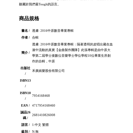
聽屬於我們最Tough的語言。
商品規格
書名 /
透膚: 2016中原數音畢業專輯
作者 /
合輯
透膚: 2016中原數音畢業專輯：隔著透明的皮唱出藏在血
液中流動的真實【金曲製作團隊】此張專輯是由中原大
簡介 /
學第二屆學士後數位音樂學士學位學程10位畢業生所創
作的合輯，中原
出版社
禾廣娛樂股份有限公司
/
ISBN13
/
ISBN10
7954168468
/
EAN /
4717954168460
誠品26
2681410826008
碼 /
語言 /
1:中文 繁體
級別 /
N:無