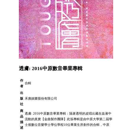
透膚: 2016中原數音畢業專輯
作
合輯
者
出
版
禾廣娛樂股份有限公司
社
商
透膚: 2016中原數音畢業專輯：隔著透明的皮唱出藏在血液中
品
流動的真實【金曲製作團隊】此張專輯是由中原大學第二屆學
描
士後數位音樂學士學位學程10位畢業生所創作的合輯，中原
述