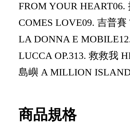
FROM YOUR HEART06
COMES LOVE09. 吉普賽
LA DONNA E MOBIL
LUCCA OP.313. 救救我
島嶼 A MILLION ISLAN
商品規格