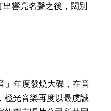
打出響亮名聲之後，闊別
的聲音」年度發燒大碟，在音
，極光音樂再度以最虔誠