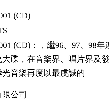
1 (CD)
TS
001 (CD)：，繼96、97、9
燒大碟，在音樂界、唱片界及
極光音樂再度以最虔誠的
有限公司