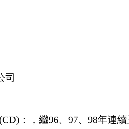
公司
1 (CD)：，繼96、97、98