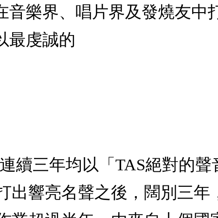
在音樂界、唱片界及發燒友中
以最虔誠的
98年連續三年均以「TAS絕對
打出響亮名聲之後，闊別三年