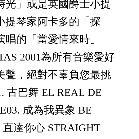
時光」或是英國爵士小提
小提琴家阿卡多的「探
演唱的「當愛情來時」
S 2001為所有音樂愛好
美聲，絕對不辜負您最挑
舞 EL REAL DE
CE03. 成為我異象 BE
5. 直達你心 STRAIGHT