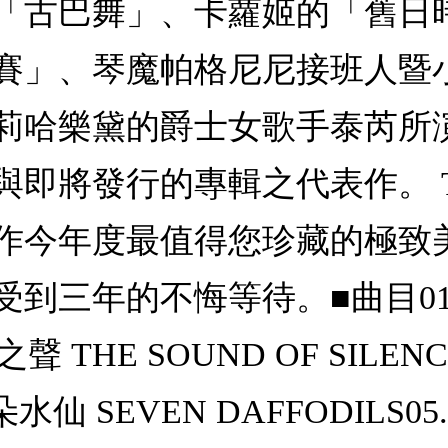
「古巴舞」、卡蘿姬的「舊日
賽」、琴魔帕格尼尼接班人暨
莉哈樂黛的爵士女歌手泰芮所
即將發行的專輯之代表作。 TA
作今年度最值得您珍藏的極致
三年的不悔等待。■曲目01. 古巴
之聲 THE SOUND OF SILEN
七朵水仙 SEVEN DAFFODILS0