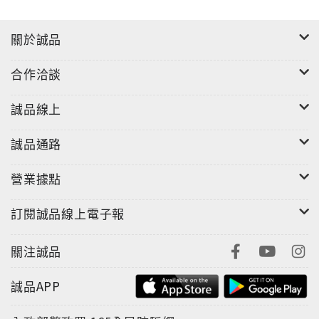
說角頭挾洋自重？嘿嘿嘿，我們可是洋洋得意呢！
■曲目
關於誠品
01 謝謝／Yoyo Thanks／Yoyo 6'08"
02 檳榔西施 ／Timmy Miss Bin Lang／Timmy 5'11"
合作洽談
03 女生在台灣 ／69 Across Girls on Taiwan ／69
Across 3'04"
誠品線上
04 藍 ／大腳印 Blue／Sasquatch 4'02"
05 撒旦是個說謊專家／Milk Devilisaliar／Milk 7'16"
誠品通路
06 狒狒屁股般的藍色 ／蘿蔔腿 Baboon Butt Blue／
營業據點
Dribdas 7'46"
07 林素華／司可達 Su Hua-lin／Scudder 3'09"
訂閱誠品線上電子報
08 危險年代 ／Patrick Dangerous Time ／ Patrick
7'57"
關注誠品
09 奇幻感受／Yannis & Darin Magimakousa／Yannis
& Darin 7'14"
誠品APP
10 Live on Tri-Media／林樹一郎 Live on Tri-Media／
Hayashi 6'27"