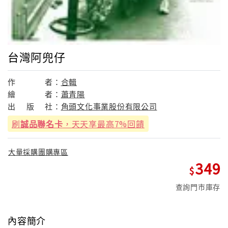
台灣阿兜仔
作
者：
合輯
繪
者：
蕭青陽
出
版
社：
角頭文化事業股份有限公司
刷
誠品聯名卡
，天天享最高7%回饋
大量採購團購專區
349
查詢門市庫存
內容簡介