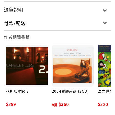
偕、蘭大衛父子...等，以醫療開啟傳道的大門，也帶入
退貨說明
了西方文明；德國人紹達奠定台灣昆蟲研究的基礎；日
本人伊能嘉矩、鳥居龍藏、森丑之助的台灣原住民調查
付款/配送
資料，成為後世學者研究的經典；長谷川謹介築台灣鐵
道，八田與一建嘉南大圳，磯永吉改良稻米品種，他們
作者相關書籍
對台灣現代化的貢獻，影響深遠！歷史上，比台灣人還
台灣的外國人，可說是不勝枚舉！
當然我們不會忘記，那些至今仍在偏遠地區，守護台灣
人健康的老神父和修女；甚至教英文，賣速食，國際企
業的洋人主管，外籍勞工，外籍新娘或多或少都和我們
生活有過深深淺淺的交集。
什麼是本土精神？台灣文化本就是不斷混血融合的累
積，不是狹隘的血統、國籍所能定義，真摯的情感足以
花神咖啡館 2
2004響韻嚴選 (2CD)
法文世界
超越膚色和語言的差異！
角頭相信在音樂的創作上，亦做如是觀！在這張專輯，
$399
$360
$320
9折
我們記錄了外籍音樂人，在台灣的生活感想，迥異的創
作風格，以音樂提出他們獨特的台灣觀點。