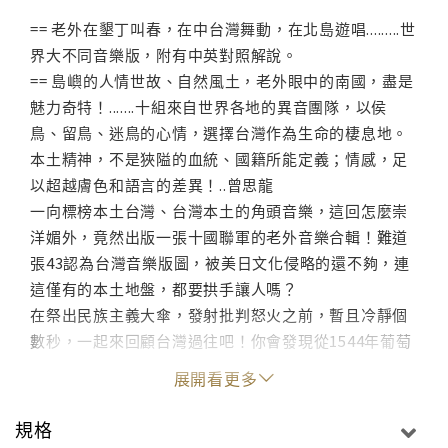
== 老外在墾丁叫春，在中台灣舞動，在北島遊唱.........世
界大不同音樂版，附有中英對照解說。
== 島嶼的人情世故、自然風土，老外眼中的南國，盡是
魅力奇特！.......十組來自世界各地的異音團隊，以侯
鳥、留鳥、迷鳥的心情，選擇台灣作為生命的棲息地。
本土精神，不是狹隘的血統、國籍所能定義；情感，足
以超越膚色和語言的差異！..曾思龍
一向標榜本土台灣、台灣本土的角頭音樂，這回怎麼崇
洋媚外，竟然出版一張十國聯軍的老外音樂合輯！難道
張43認為台灣音樂版圖，被美日文化侵略的還不夠，連
這僅有的本土地盤，都要拱手讓人嗎？
在祭出民族主義大傘，發射批判怒火之前，暫且冷靜個
數秒，一起來回顧台灣過往吧！你會發現從1544年葡萄
牙商船行經台灣附近海面，稱台灣島嶼為「福爾摩沙」
展開看更多
的那一刻起，洋人在台灣歷史建構的過程裡，不僅從未
缺席，甚至扮演著重要的角色！
規格
隨著西方資本主義抵台的傳道人如馬雅各、甘為霖、馬