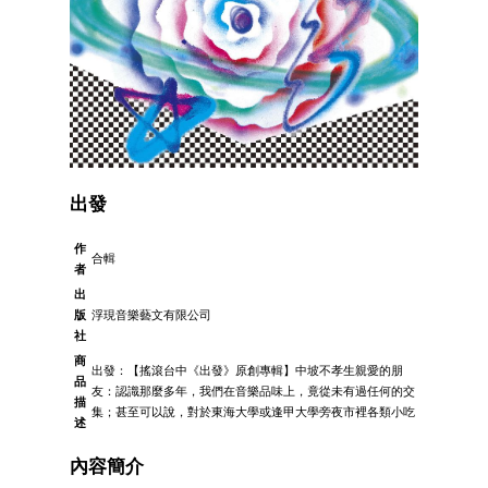
出發
作
合輯
者
出
版
浮現音樂藝文有限公司
社
商
出發：【搖滾台中《出發》原創專輯】中坡不孝生親愛的朋
品
友：認識那麼多年，我們在音樂品味上，竟從未有過任何的交
描
集；甚至可以說，對於東海大學或逢甲大學旁夜市裡各類小吃
述
內容簡介