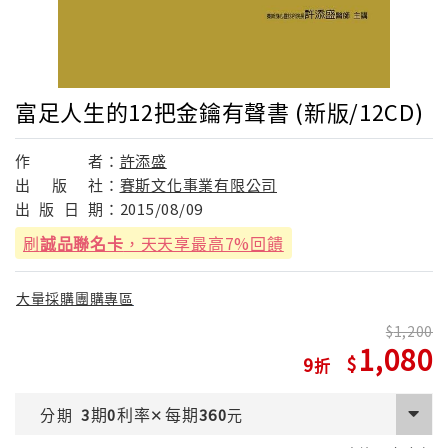
富足人生的12把金鑰有聲書 (新版/12CD)
作
者：
許添盛
出
版
社：
賽斯文化事業有限公司
出
版
日
期：
2015/08/09
刷
誠品聯名卡
，天天享最高7%回饋
大量採購團購專區
1,200
1,080
9
期
利率
每期
分期
3
0
✕
360
元