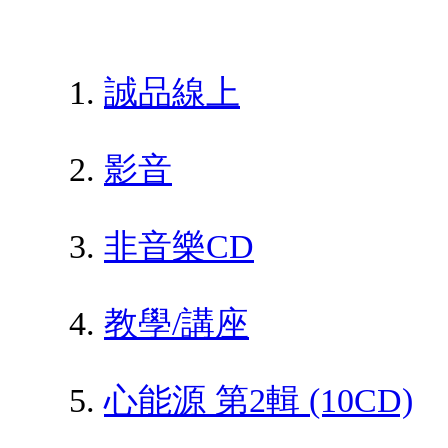
誠品線上
影音
非音樂CD
教學/講座
心能源 第2輯 (10CD)