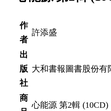
作
許添盛
者
出
版
大和書報圖書股份有
社
商
心能源 第2輯 (1