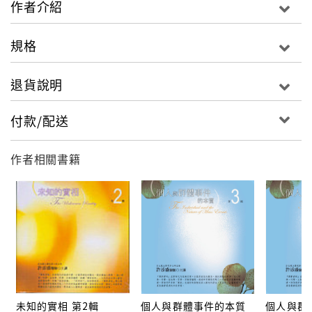
後期集次陸續推出中，敬請期待！
作者介紹
規格
退貨說明
付款/配送
作者相關書籍
未知的實相 第2輯
個人與群體事件的本質
個人與群