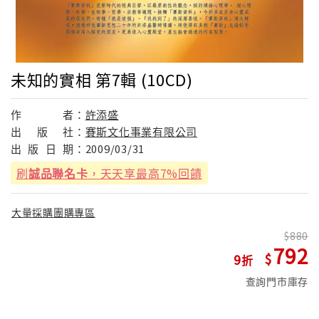
未知的實相 第7輯 (10CD)
作
者：
許添盛
出
版
社：
賽斯文化事業有限公司
出
版
日
期：
2009/03/31
刷
誠品聯名卡
，天天享最高7%回饋
大量採購團購專區
880
792
9
查詢門市庫存