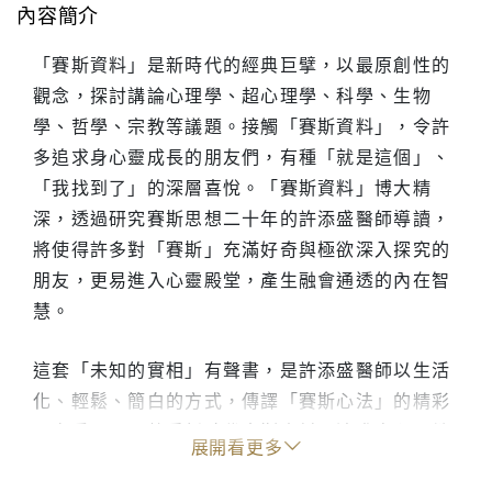
內容簡介
「賽斯資料」是新時代的經典巨擘，以最原創性的
觀念，探討講論心理學、超心理學、科學、生物
學、哲學、宗教等議題。接觸「賽斯資料」，令許
多追求身心靈成長的朋友們，有種「就是這個」、
「我找到了」的深層喜悅。「賽斯資料」博大精
深，透過研究賽斯思想二十年的許添盛醫師導讀，
將使得許多對「賽斯」充滿好奇與極欲深入探究的
朋友，更易進入心靈殿堂，產生融會通透的內在智
慧。
這套「未知的實相」有聲書，是許添盛醫師以生活
化、輕鬆、簡白的方式，傳譯「賽斯心法」的精彩
原音重現，是熱愛新時代賽斯資料、追求身心靈健
展開看更多
康、尋求身心安頓的朋友，不可錯過的精神饗宴。