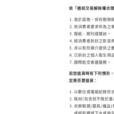
依「通訊交易解除權合
易於腐敗、保存期限較
依消費者要求所為之客
報紙、期刊或雜誌。
經消費者拆封之影音
非以有形媒介提供之數
已拆封之個人衛生用品
國際航空客運服務。
若您退貨時有下列情形，
定是否要退貨：
以數位或電磁紀錄形式
耗材(包含但不限於墨
衣飾鞋類/寢具/織品
或經剪標或下水或商