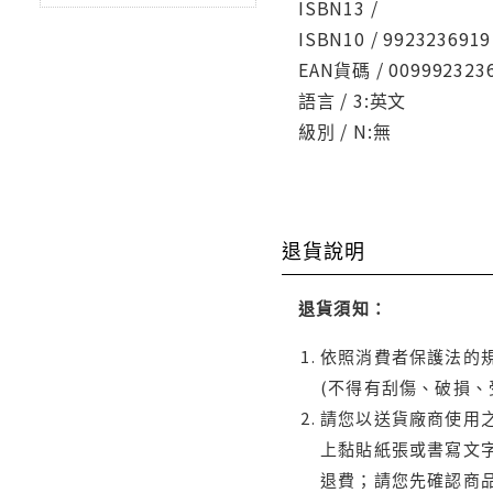
ISBN13 /
ISBN10 / 9923236919
EAN貨碼 / 009992323
語言 / 3:英文
級別 / N:無
退貨說明
退貨須知：
依照消費者保護法的規
(不得有刮傷、破損、
請您以送貨廠商使用
上黏貼紙張或書寫文
退費；請您先確認商