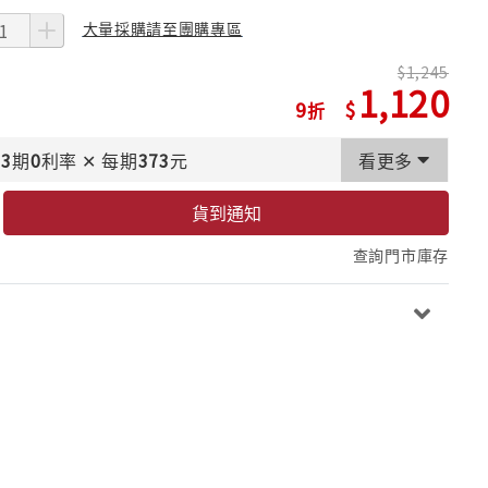
大量採購請至團購專區
1,245
1,120
9
3
期
0
利率
✕
每期
373
元
看更多
貨到通知
查詢門市庫存