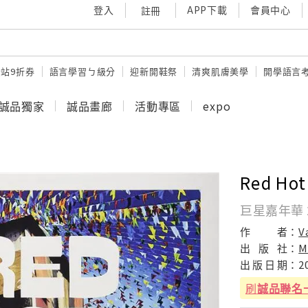
登入
APP下載
會員中心
註冊
站9折券
語言學習ㄅ級分
迎新開鞋祭
清爽肌膚美學
開學語言
誠品獨家
誠品畫廊
活動專區
expo
Red Hot 
巨星嘉年華 2 
作
者：
V
出
版
社：
M
出
版
日
期：
2
刷
誠品聯名