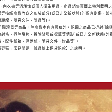
品、內衣褲等消耗性或個人衛生用品、商品銷售頁面上特別載明之
等接觸商品內容之包裝部分)或已非全新狀態(外觀有刮傷、破
保麗龍、隨貨文件、贈品等)。
電子閱讀器等商品，除商品本身有瑕疵外，退回之商品已拆封(除
封條、拆除吊牌、拆除貼膠或標籤等情形)或已非全新狀態(外
袋、配件紙箱、保麗龍、隨貨文件、贈品等)。
服專區→常見問題→誠品線上退貨退款】之說明。