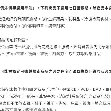
理例外情事適用準則」，下列商品不適用七日猶豫期，除產品本
短或解約時即將逾期。(如:生鮮蔬果、乳製品、冷凍冷藏食材、
製化給付。(如:客製印章、鋼筆刻字)
商品或電腦軟體。
位內容或一經提供即為完成之線上服務，經消費者事先同意始提
。(如:內衣褲、襪類、褲襪、刮鬍刀、除毛刀等貼身用品)
可能被認定已逾越檢查商品之必要程度而須負擔為回復原狀必要
儲存或著作權相關之商品(包含但不限於CD、VCD、DVD、電
水匣、碳粉匣、紙張、筆類墨水、清潔劑補充包等)之商品包裝已
(包含但不限於衣褲、鞋子、襪子、泳裝、床單、被套、填充玩具
品有不可回復之髒污或磨損痕跡。