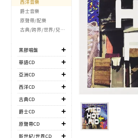
西洋音樂
爵士音樂
原聲帶/配樂
古典/跨界/世界/兒童/非音樂類
黑膠唱盤
華語CD
亞洲CD
西洋CD
古典CD
爵士CD
原聲帶CD
新世紀/世界CD