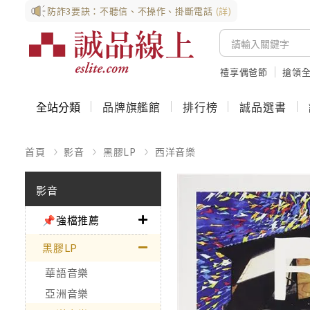
防詐3要訣：不聽信、不操作、掛斷電話
(詳)
禮享偶爸節
搶領全
全站分類
品牌旗艦館
排行榜
誠品選書
首頁
影音
黑膠LP
西洋音樂
影音
📌強檔推薦
黑膠LP
華語音樂
亞洲音樂