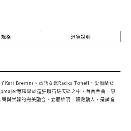
規格
退貨說明
 Bremns、童話女聲Radka Toneff、愛爾蘭女
mone Kopmajer等匯聚於這張鑽石級天碟之中，首首金曲，原
，人聲與樂器的完美融合，立體鮮明，細緻動人，是試音