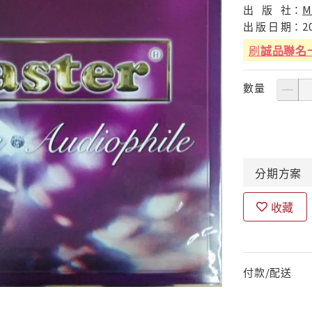
出
版
社：
M
出
版
日
期：
2
刷
誠品聯名
數量
分期
方案
收藏
付款/配送