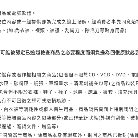
商品或電腦軟體。
位內容或一經提供即為完成之線上服務，經消費者事先同意始提
。(如:內衣褲、襪類、褲襪、刮鬍刀、除毛刀等貼身用品)
可能被認定已逾越檢查商品之必要程度而須負擔為回復原狀必要
儲存或著作權相關之商品(包含但不限於CD、VCD、DVD、電
水匣、碳粉匣、紙張、筆類墨水、清潔劑補充包等)之商品包裝已
(包含但不限於衣褲、鞋子、襪子、泳裝、床單、被套、填充玩具
品有不可回復之髒污或磨損痕跡。
品、內衣褲等消耗性或個人衛生用品、商品銷售頁面上特別載明之
等接觸商品內容之包裝部分)或已非全新狀態(外觀有刮傷、破
保麗龍、隨貨文件、贈品等)。
電子閱讀器等商品，除商品本身有瑕疵外，退回之商品已拆封(除