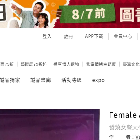
登入
APP下載
會員中心
註冊
面79折
藝術展79折起
禮享情人選物
兒童情緒主題展
臺灣文化
誠品獨家
誠品畫廊
活動專區
expo
Female 
發燒女聲天碟
作
者：
V