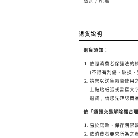
級別 / N:無
退貨說明
退貨須知：
依照消費者保護法的規
(不得有刮傷、破損、
請您以送貨廠商使用
上黏貼紙張或書寫文
退費；請您先確認商
依「通訊交易解除權合
易於腐敗、保存期限較
依消費者要求所為之客