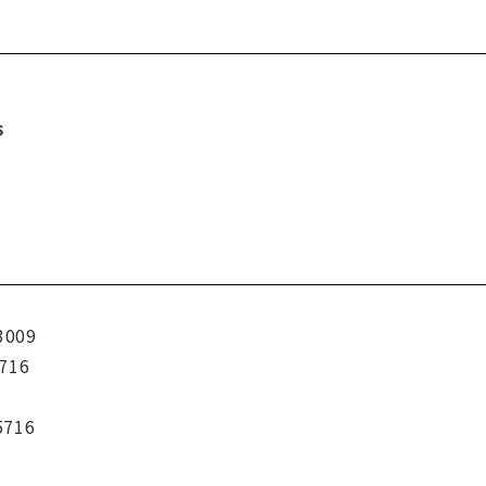
s
3009
716
5716