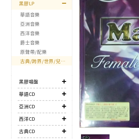
黑膠LP
華語音樂
亞洲音樂
西洋音樂
爵士音樂
原聲帶/配樂
古典/跨界/世界/兒童/非音樂類
黑膠唱盤
華語CD
亞洲CD
西洋CD
古典CD