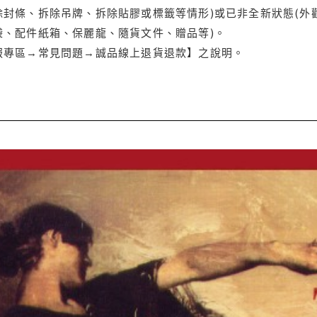
封條、拆除吊牌、拆除貼膠或標籤等情形)或已非全新狀態(外
袋、配件紙箱、保麗龍、隨貨文件、贈品等)。
服專區→常見問題→誠品線上退貨退款】之說明。