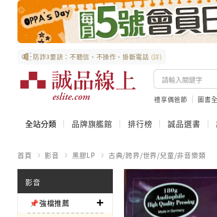
防詐3要訣：不聽信、不操作、掛斷電話
(詳)
禮享偶爸節
圖書全
全站分類
品牌旗艦館
排行榜
誠品選書
首頁
影音
黑膠LP
古典/跨界/世界/兒童/非音樂類
影音
📌強檔推薦