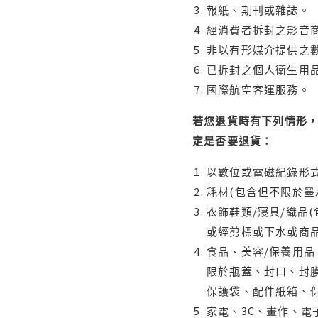
報紙、期刊或雜誌。
經消費者拆封之影音
非以有形媒介提供之數
已拆封之個人衛生用品
國際航空客運服務。
若您退貨時有下列情形，
定是否要退貨：
以數位或電磁紀錄形式
耗材(包含但不限於墨
衣飾鞋類/寢具/織品
或經剪標或下水或商
食品、美容/保養用
限於瓶蓋、封口、封膜
保護袋、配件紙箱、
家電、3C、畫作、