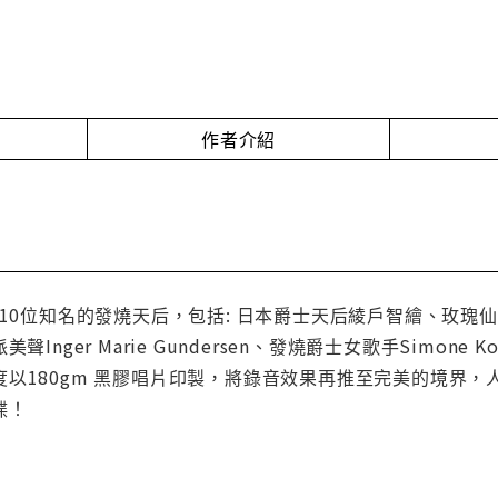
作者介紹
0位知名的發燒天后，包括: 日本爵士天后綾戶智繪、玫瑰仙子Kari
實力派美聲Inger Marie Gundersen、發燒爵士女歌手Si
度以180gm 黑膠唱片印製，將錄音效果再推至完美的境界
碟！