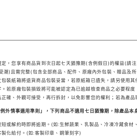
定，您享有商品貨到次日起七天猶豫期(含例假日)的權益(請
受潮)且需完整(包含全部商品、配件、原廠內外包裝、贈品及所
之包裝紙箱將退貨商品包裝妥當，若原紙箱已遺失，請另使用其
字。若原廠包裝損毀將可能被認定為已逾越檢查商品之必要程度，
品正確、外觀可接受，再行拆封，以免影響您的權利；若為產品
理例外情事適用準則」，下列商品不適用七日猶豫期，除產品本
短或解約時即將逾期。(如:生鮮蔬果、乳製品、冷凍冷藏食材、
製化給付。(如:客製印章、鋼筆刻字)