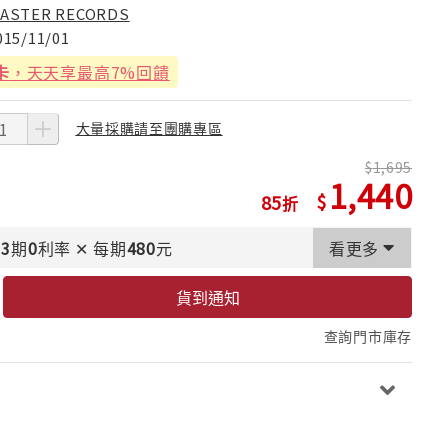
ASTER RECORDS
015/11/01
卡
，天天享最高7%回饋
大量採購請至團購專區
1,695
1,440
85
3
期
0
利率
✕
每期
480
元
看更多
貨到通知
查詢門市庫存