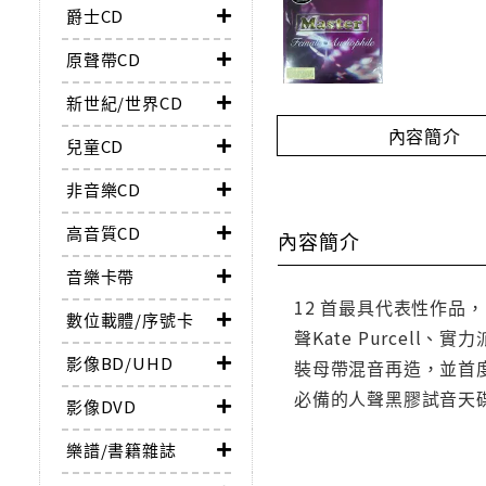
爵士CD
原聲帶CD
新世紀/世界CD
內容簡介
兒童CD
非音樂CD
高音質CD
內容簡介
音樂卡帶
12 首最具代表性作品，1
數位載體/序號卡
聲Kate Purcell、
影像BD/UHD
裝母帶混音再造，並首
必備的人聲黑膠試音天
影像DVD
樂譜/書籍雜誌