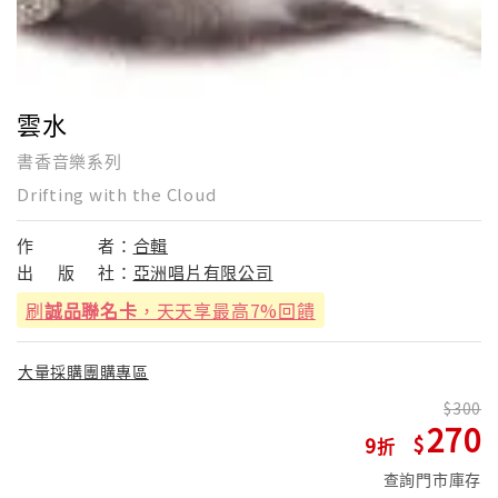
雲水
書香音樂系列
Drifting with the Cloud
作
者：
合輯
出
版
社：
亞洲唱片有限公司
刷
誠品聯名卡
，天天享最高7%回饋
大量採購團購專區
300
270
9
查詢門市庫存