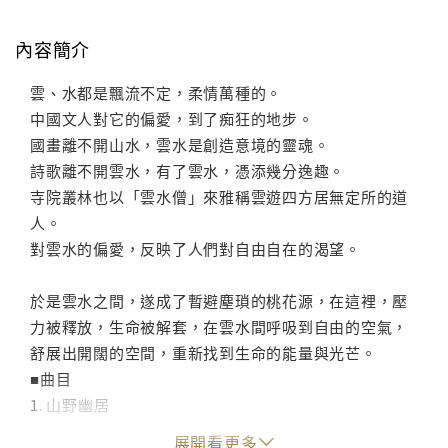
內容簡介
雲、水都是飄流不定，柔情萬種的。
中國文人對它的偏愛，到了痴狂的地步。
國畫離不開山水，雲水是創造意境的靈魂。
詩歌離不開雲水，有了雲水，憑添幾分逸趣。
寺院叢林也以「雲水僧」來雅稱雲遊四方居無定所的道
人。
對雲水的偏愛，反映了人們對自由自在的渴望。
於是雲水之間，遂成了暫避塵瑣的桃花源，在這裡，壓
力被釋放，生命被解套，在雲水間呼吸到自由的空氣，
舒展出開闊的空間，重新找到生命的能量與光芒。
■曲目
1. 山野幽居
2. 疏梅弄影
展開看更多