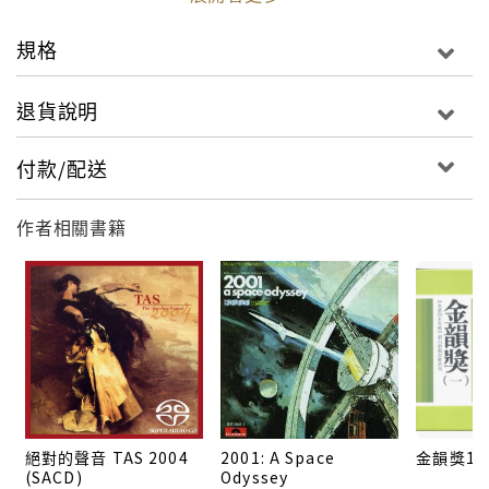
3. 庭竹滴泉
4. 湖亭晚歸
規格
5. 風雨殘雷
6. 水月空禪心
退貨說明
7. 登軒待月
8. 行雲流水
付款/配送
作者相關書籍
絕對的聲音 TAS 2004
2001: A Space
金韻獎1
(SACD)
Odyssey