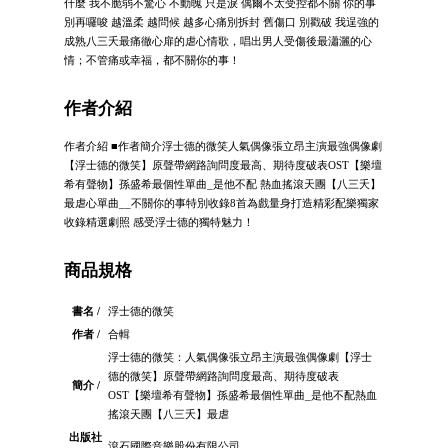
什麼 我不脆弱不驚心 不動魄 只是淚 偶爾不太受控都不關 你的事
別再囉唆 越溫柔 越問候 越多心痛別拆封 舊傷口 別戳破 我逞強的
成熟八三夭最痛徹心扉的虐心情歌，唱出男人受傷後最瀟灑的心
情；不管痛或幸福，都不關你的事！
作者介紹
作者介紹 ■作者簡介浮士德的微笑人氣偶像張立昂主演最強偶像劇
【浮士德的微笑】原聲帶網路詢問度最高、期待度破表OST【樂壇
希有聲物】孫盛希最個性單曲_是他不配 熱血搖滾天團【八三夭】
最虐心單曲__不關你的事特別收錄8首為戲量身打造精彩配樂獨家
收錄精選劇照 感受浮士德的獨特魅力！
商品規格
書名 /
浮士德的微笑
作者 /
合輯
浮士德的微笑：人氣偶像張立昂主演最強偶像劇【浮士
德的微笑】原聲帶網路詢問度最高、期待度破表
簡介 /
OST【樂壇希有聲物】孫盛希最個性單曲_是他不配熱血
搖滾天團【八三夭】最虐
出版社
滾石國際音樂股份有限公司