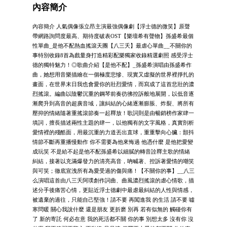
內容簡介
內容簡介 人氣偶像張立昂主演最強偶像劇【浮士德的微笑】原聲
帶網路詢問度最高、期待度破表OST【樂壇希有聲物】孫盛希最個
性單曲_是他不配熱血搖滾天團【八三夭】最虐心單曲__不關你的
事特別收錄8首為戲量身打造精彩配樂獨家收錄精選劇照 感受浮士
德的獨特魅力！◎歌曲介紹【是他不配】_孫盛希演唱由孫盛希作
曲，她想用音樂描繪在一個極度悲慘、現實又虛擬的世界裡掙扎的
畫面，在世界末日我也會愛你的壯烈愛情，而寫成了這首悲壯的濃
烈搖滾。編曲以陰鬱沉重的鋼琴前奏彷彿控訴般地展開，以低音逐
漸爬升到高音的超廣音域，讓糾結的心緒逐漸膨脹、炸裂、將所有
壓抑的情緒隨著重搖滾節奏一起釋放！歌詞則是由暢銷榜作家肆一
填詞，擅長描述兩性主題的肆一，以他獨有的文字風格，真實剖析
愛情裡的殘酷面，用最沉重的力道丟出直球，重重擊向心臟：顫抖
情節不斷再重播慢動作 你不需要為他來悔過 他憑什麼 是他把愛變
成玩笑 不是給不起是他不配孫盛希以細膩的轉音詮釋主歌的情緒
糾結，接著以充滿爆發力的清亮高音，吶喊著、控訴著愛情的嘲笑
與可笑；徹底宣洩所有為愛受過的傷與痛！【不關你的事】__八三
么演唱這首由八三夭阿璞創作詞曲、曲風濃烈搖滾的虐心情歌，描
述分手後痛苦心情，更貼近浮士德劇中最虐最糾結的人性與情感，
被遺棄的過往，只能自己堅強！請不要 再闖進我 的生活 請不要 噓
寒問暖 關心我說什麼 還是朋友 更折磨 別再 若有似無的 觸碰你有
了 新的寄託 何必在意 我的死活都不關 你的事 別想太多 沒有你 沒