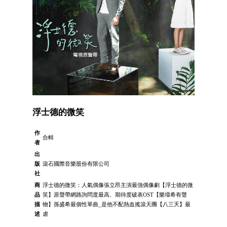
浮士德的微笑
作
合輯
者
出
版
滾石國際音樂股份有限公司
社
商
浮士德的微笑：人氣偶像張立昂主演最強偶像劇【浮士德的微
品
笑】原聲帶網路詢問度最高、期待度破表OST【樂壇希有聲
描
物】孫盛希最個性單曲_是他不配熱血搖滾天團【八三夭】最
述
虐