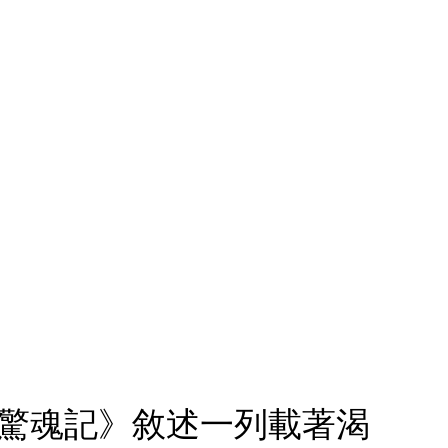
車驚魂記》敘述一列載著渴