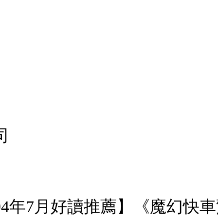
司
94年7月好讀推薦】《魔幻快