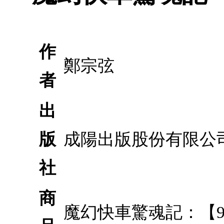
作
鄭宗弦
者
出
版
成陽出版股份有限公
社
商
魔幻快車驚魂記：【