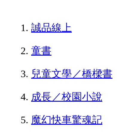
誠品線上
童書
兒童文學／橋樑書
成長／校園小說
魔幻快車驚魂記