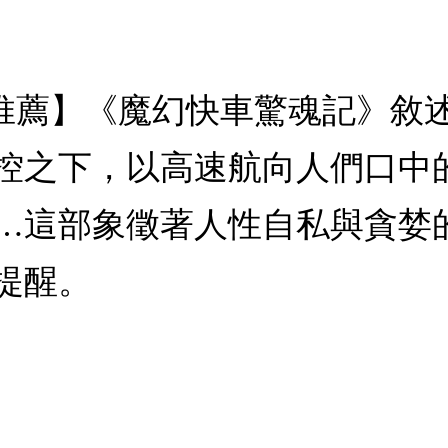
讀推薦】《魔幻快車驚魂記》敘
控之下，以高速航向人們口中
…這部象徵著人性自私與貪婪
提醒。