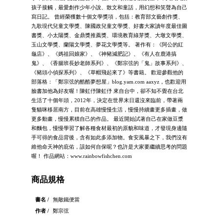
孩子接觸，最愛創作少年小說、散文和童話，用幻想和笑聲為自己
寫日記。 曾經榮獲數十個文學獎項，包括：教育部文藝創作獎、
九歌現代兒童文學獎、陳國政兒童文學獎、好書大家讀年度最佳圖
書獎、小太陽獎、金鼎獎推薦獎、環境教育綠芽獎、大墩文學獎、
玉山文學獎、蘭陽文學獎、夢花文學獎等。 著作有：《阿公的紅
龜店》、《媽祖回娘家》、《神豬減肥記》、《有人在鹿港搞
鬼》、《香腸班長妙老師系列》、《鄭宗弦的「鬼」故事系列》、
《豬頭小偵探系列》、《草帽飛起來了》等書籍。 歡迎參觀他的
部落格：「鄭宗弦的酷酷夢想屋」blog.yam.com aaxyz，也歡迎用
臉書加他為好友喔！陳虹伃陳虹伃 來自台中，卻不知不覺在台北
生活了十個年頭，2012年，決定在世界末日還沒來臨前，帶著兩
隻貓咪移居南方，目前在高雄慢慢生活，慢慢持續畫更多插畫，做
更多動畫，慢慢累積自己的作品。 最近開始試著自己在家做豆漿
和麵包，慢慢學習了解各種食材最初的原貌和味道，才發現身邊隨
手可得的食品背後，含有如此多添加物。食安風暴之下，我們沒有
維他命天神的庇佑，該如何自保呢？也許是大家要繼續思考的問題
喔！ 作品網站：www.rainbowfishchen.com
商品規格
書名 /
無敵鐵便當
作者 /
鄭宗弦