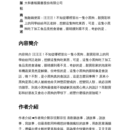
版
大和書報圖書股份有限公司
社
商
無敵鐵便當：汪汪汪！不知從哪裡冒出一隻小黑狗，顏寶彩班
品
上的同學紛紛拜託老師，想餵這隻狗吃東西，可是，這隻小黑
描
狗吃了加工食品竟然會過敏，眼睛腫到看不見，奇妙的是，
述
內容簡介
內容簡介 汪汪汪！不知從哪裡冒出一隻小黑狗，顏寶彩班上的同
學紛紛拜託老師，想餵這隻狗吃東西，可是，這隻小黑狗吃了加工
食品竟然會過敏，眼睛腫到看不見，奇妙的是，顏寶彩家的泡菜和
有機蔬菜竟然是解藥。但奇怪的是，這隻小黑狗的眼睛像是會說
話，咦？不對，是小黑狗真的會說話，這是怎麼回事啊？ 原來小
黑狗是黑心商人被維他命天神懲罰變成的，想變回人類，就必須將
功贖罪。到底小黑狗最後能不能破解其他黑心商人的詭計？而顏寶
彩和好朋友又會在小黑狗的帶領下，經歷什麼樣的冒險呢？
作者介紹
作者介紹 ■作者簡介鄭宗弦鄭宗弦 喜歡聽故事，讀故事，說故
事，寫故事，但最喜歡同時構想好幾個瘋狂的故事，用創意塞滿腦
子，擠爆出煙火般的驚喜和幸福。因為懷念快樂的童年，又天天跟