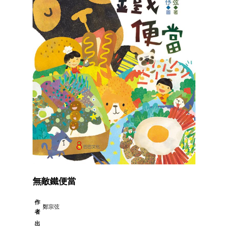
無敵鐵便當
作
鄭宗弦
者
出