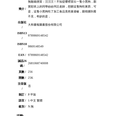
無敵鐵便當：汪汪汪！不知從哪裡冒出一隻小黑狗，顏
寶彩班上的同學紛紛拜託老師，想餵這隻狗吃東西，可
簡介 /
是，這隻小黑狗吃了加工食品竟然會過敏，眼睛腫到看
不見，奇妙的是，
出版社
大和書報圖書股份有限公司
/
ISBN13
9789869148542
/
ISBN10
9869148549
/
EAN /
9789869148542
誠品26
2681068740008
碼 /
頁數 /
256
開數 /
25K
注音版
否
/
裝訂 /
P:平裝
語言 /
1:中文 繁體
級別 /
N:無
活動