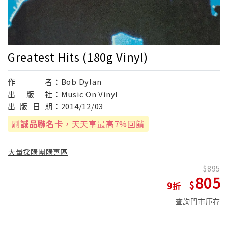
Greatest Hits (180g Vinyl)
作
者：
Bob Dylan
出
版
社：
Music On Vinyl
出
版
日
期：
2014/12/03
刷
誠品聯名卡
，天天享最高7%回饋
大量採購團購專區
895
805
9
查詢門市庫存