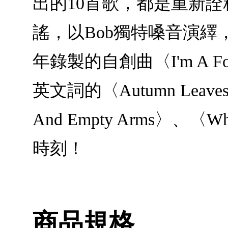
出的10首歌，都是重新詮釋永
謠，以Bob獨特嗓音演繹，
年錄製的自創曲〈I'm A Fool
英文詞的〈Autumn Leaves
And Empty Arms〉
時刻！
商品規格