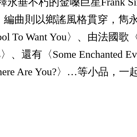
垂不朽的金嗓巨星Frank Sin
編曲則以鄉謠風格貫穿，雋永名曲
 To Want You〉、由法國歌〈Les
〉、還有〈Some Enchanted Eve
、〈Where Are You?〉…等