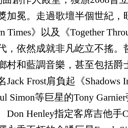
美獎加冕。走過歌壇半個世紀，
Times》以及《Together Th
代，依然成就非凡屹立不搖。
鄉村和藍調音樂，甚至包括爵
 Frost肩負起《Shadows In
ul Simon等巨星的Tony Gar
s、Don Henley指定客席吉他手Ch