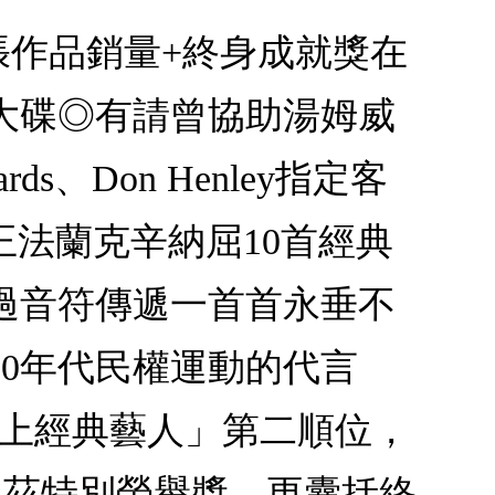
張作品銷量+終身成就獎在
室大碟◎有請曾協助湯姆威
rds、Don Henley指定客
嗓歌王法蘭克辛納屈10首經典
過音符傳遞一首首永垂不
60年代民權運動的代言
「史上經典藝人」第二順位，
立茲特別榮譽獎，更囊括終