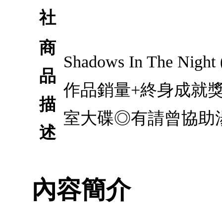
社
商
Shadows In Th
品
作品銷量+終身成就獎
描
室大碟◎有請曾協助
述
內容簡介