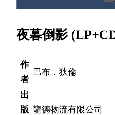
夜暮倒影 (LP+CD
作
巴布．狄倫
者
出
版
龍德物流有限公司