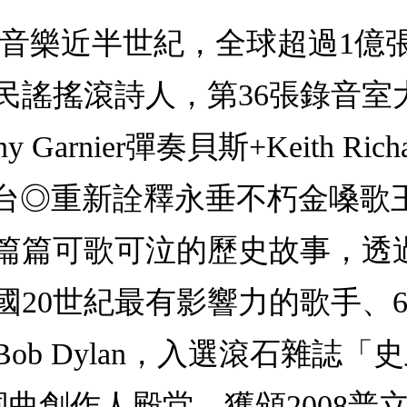
行音樂近半世紀，全球超過1億
的民謠搖滾詩人，第36張錄音
rnier彈奏貝斯+Keith Richa
xton站台◎重新詮釋永垂不朽金
篇篇可歌可泣的歷史故事，透
國20世紀最有影響力的歌手、
ob Dylan，入選滾石雜誌
曲創作人殿堂，獲頒2008普