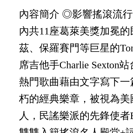
內容簡介 ◎影響搖滾流
內共11座葛萊美獎加冕
茲、保羅賽門等巨星的Tony Ga
席吉他手Charlie Se
熱門歌曲藉由文字寫下一
朽的經典樂章，被視為美
人，民謠樂派的先鋒使者B
雙雙入籍搖滾名人殿堂+詞