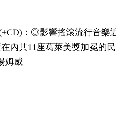
e Night (+CD)：◎影響搖滾
在內共11座葛萊美獎加冕的民
湯姆威