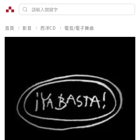
首頁
影音
西洋CD
電音/電子舞曲