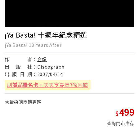
¡Ya Basta! 十週年紀念精選
¡Ya Basta! 10 Years After
作
者：
合輯
出
版
社：
Discograph
出
版
日
期：
2007/04/14
刷
誠品聯名卡
，天天享最高7%回饋
大量採購團購專區
499
查詢門市庫存