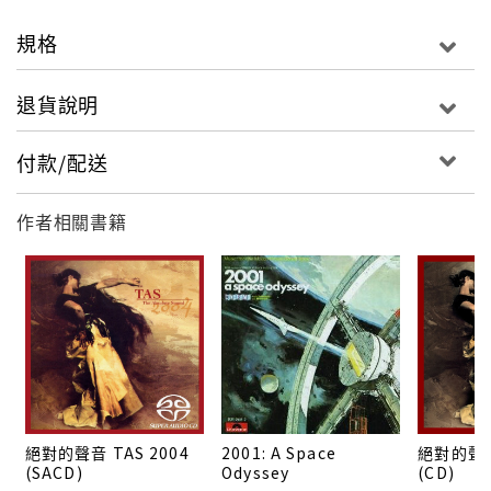
2017年玩命關頭8強勢回歸！
規格
◎匯集嘻哈饒舌、電音派對、拉丁節奏
◎超重低音與街頭律動合力狂飆
退貨說明
就是要衝爆你的腎上腺素！
付款/配送
玩命關頭8 =驚天動地的場面有如汽車版「屍速列車」
作者相關書籍
超誇張超強卡司陣容:
馮迪索+巨石強森
+傑森史塔森+奧斯卡影后莎莉賽隆
+史考特伊斯威特+金獎影后海倫米蘭+蜜雪兒羅莉葛茲
+泰瑞斯吉布森
絕對的聲音 TAS 2004
2001: A Space
絕對的聲音
+路達克里斯+娜塔莉伊曼紐爾+艾兒莎巴塔奇+寇特羅
(SACD)
Odyssey
(CD)
素。