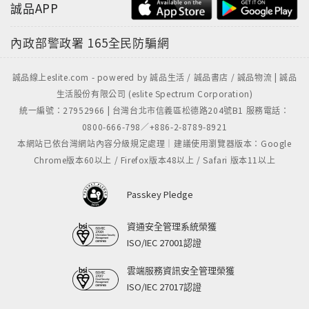
誠品APP
於【厲陰宅2】的掌鏡，【玩命關頭8】轉交付以【衝出
康普頓】獲得好評和優異票房的費力克斯‧蓋瑞‧葛雷(F.
內政部警政署
165全民防騙網
Gary Gray)執導。劇情描述：唐老大和莉蒂二度蜜月，
布萊恩與蜜雅退出江湖，所有成員的犯罪紀錄全獲撤
誠品線上eslite.com - powered by 誠品生活 / 誠品書店 / 誠品物流 | 誠品
銷，就在這時候，一名神秘女子賽芙的出現，讓地表最
生活股份有限公司 (eslite Spectrum Corporation)
強團隊遭到前所未有的考驗！回歸的堅強卡司包括：肌
統一編號：27952966 | 台灣台北市信義區松德路204號B1 服務電話：
肉族的馮迪索(Vin Diesel)+巨石強森(Dwayne
0800-666-798／+886-2-8789-8921
Johnson)、美女蜜雪兒羅德里奎茲(Michelle
本網站已依台灣網站內容分級規定處理｜建議使用瀏覽器版本：Google
Rodriguez)、歌手跨界的泰瑞斯吉布森(Tyrese
Chrome版本60以上 / Firefox版本48以上 / Safari 版本11以上
Gibson)+路達克里斯(Ludacris)、由原本客串晉升班底
角色的傑森史塔森(Jason Statham)+寇特羅素(Kurt
Passkey Pledge
Russell)等人。此集還加入奧斯卡+金球+柏林影后莎莉
資通安全管理系統榮獲
賽隆(Charlize Theron)飾演大反派、奧斯卡+英國電影
ISO/IEC 27001認證
學院+金球+艾美+坎城影后海倫米蘭(Helen Mirren)，
還有【自殺突擊隊】中飾演艾德華茲中尉的史考特伊斯
雲端服務資訊安全管理榮獲
威特(Scott Eastwood)合組全新陣營！
ISO/IEC 27017認證