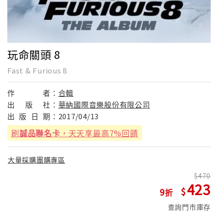
玩命關頭 8
Fast & Furious 8
作
者：
合輯
出
版
社：
華納國際音樂股份有限公司
出
版
日
期：
2017/04/13
刷
誠品聯名卡
，天天享最高7%回饋
大量採購團購專區
470
423
9
查詢門市庫存