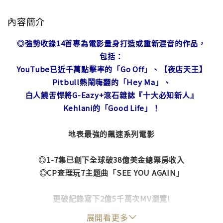
內容簡介
◎強勢收錄14首專為電影量身打造或重新混音的作品，
包括：
YouTube已近千萬點擊率的「Go Off」、【夜店天王】
Pitbull熱鬧嗨翻的「Hey Ma」、
白人饒舌悍將G-Eazy+滾石雜誌『十大必知新人』
Kehlani的「Good Life」！
地表最強的飆速系列電影
◎1-7集已創下全球破38億美金總票房收入
◎CP查理玩7主題曲「SEE YOU AGAIN」
更破紀錄寫下2億5千萬次MV瀏覽!
展開看更多