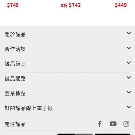
$749
$742
$449
9折
4/12 電影在台上映!
關於誠品
合作洽談
【關於電影】
誠品線上
就是要一路飆玩，不要命的駛入第8集危險禁區，【玩命
關頭】系列成為影迷追求感官刺激的重要來源，每集已
誠品通路
是未演先轟動！在【玩命關頭7】拍攝半途，飾演布萊恩
營業據點
歐康納的保羅沃克因發生車禍意外身亡而一度讓劇組停
擺，最後邀請保羅的兩兄弟Caleb和Cody Walker入替
訂閱誠品線上電子報
演出，最後分道揚鑣的一幕，搭配神曲「See You
Again」的輔佐，相當賺人熱淚，全球開出超過15億美
關注誠品
金的傲人成績，立足影史最高票房收入第6位，加總先前
7集也突破38億美金的高票房！由於華裔導演溫子仁忙