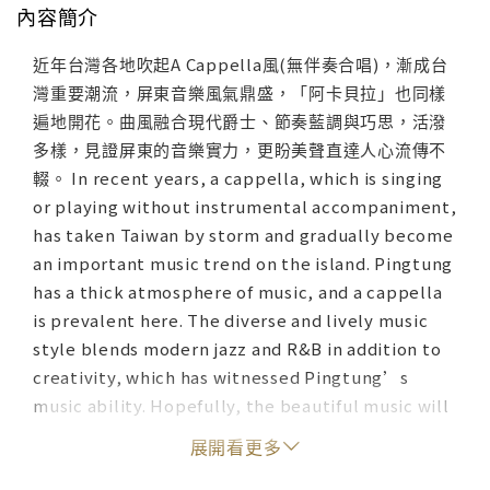
內容簡介
近年台灣各地吹起A Cappella風(無伴奏合唱)，漸成台
灣重要潮流，屏東音樂風氣鼎盛，「阿卡貝拉」也同樣
遍地開花。曲風融合現代爵士、節奏藍調與巧思，活潑
多樣，見證屏東的音樂實力，更盼美聲直達人心流傳不
輟。 In recent years, a cappella, which is singing
or playing without instrumental accompaniment,
has taken Taiwan by storm and gradually become
an important music trend on the island. Pingtung
has a thick atmosphere of music, and a cappella
is prevalent here. The diverse and lively music
style blends modern jazz and R&B in addition to
creativity, which has witnessed Pingtung’s
music ability. Hopefully, the beautiful music will
reach out to more people and keep playing in
展開看更多
people’s minds.