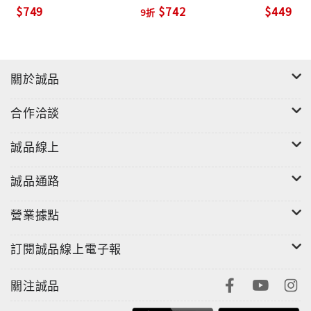
$749
$742
$449
9折
Quitte Pas〉、〈Black Is The Color Of My True
Love's Hair〉、〈Wild Is The Wind〉等五首歌，展現
前所未有的嗓音厚度與韌性，譜入嘻哈元素添入新意，
加長的即興橋段甚是精采；Nina女兒Lisa Simone獻藝
關於誠品
〈I Want A Little Sugar In My Bowl〉；告示牌音樂
獎冊封「最佳閃耀之星」的Jazmine Sullivan，注入
合作洽談
〈Baltimore〉雷鬼調調；擁有8座葛萊美肯定，能歌善
舞的天王Usher，替〈My Baby Just Cares For Me〉
誠品線上
塗抹現代R&B的柔情；享有「節奏藍調女皇」美譽，入
列滾石雜誌「史上百大經典歌手」的Mary J. Blige，酥
誠品通路
軟心靈的詮釋〈Don't Let Me Be Misunderstood〉；
營業據點
Neo-Soul派系優嗓新女聲Alice Smith主鎮〈I Put A
Spell On You〉，灑下如迷幻般的奇情音網；最後特別
訂閱誠品線上電子報
收錄Nina的1972年作品〈I Wish I Knew How It
Would Feel To Be Free〉，感動之情溢於言表！
關注誠品