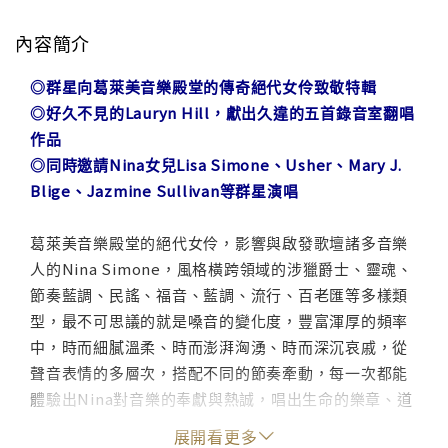
內容簡介
◎群星向葛萊美音樂殿堂的傳奇絕代女伶致敬特輯
◎好久不見的Lauryn Hill，獻出久違的五首錄音室翻唱
作品
◎同時邀請Nina女兒Lisa Simone、Usher、Mary J.
Blige、Jazmine Sullivan等群星演唱
葛萊美音樂殿堂的絕代女伶，影響與啟發歌壇諸多音樂
人的Nina Simone，風格橫跨領域的涉獵爵士、靈魂、
節奏藍調、民謠、福音、藍調、流行、百老匯等多樣類
型，最不可思議的就是嗓音的變化度，豐富渾厚的頻率
中，時而細膩溫柔、時而澎湃洶湧、時而深沉哀戚，從
聲音表情的多層次，搭配不同的節奏牽動，每一次都能
體驗出Nina對音樂的奉獻與熱誠，唱出生命的樂章、道
盡人生歷練。對於音樂的堅持以及演唱過程的專注，
展開看更多