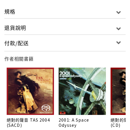
Nina都有一貫強悍作風，要求給予尊重，同時替黑色民
族發聲，爭取平權以及提出反思議題。2003年4月21
規格
日，Nina在睡夢中與世長辭，享年70歲，隨後不時有一
些紀錄片、電影、唱片的推出，都在紀念這位偉大歌手
退貨說明
的傳奇人生！
付款/配送
再度歌頌Nina不朽好歌，藉由《Nina Revisited: A
Tribute To Nina Simone》的致敬特典，細細品嘗這
作者相關書籍
些經典的真誠感動。請到重新演繹的明星群組中，好久
不見的Lauryn Hill，為了Nina獻出久違的錄音室演唱
作品。離開Fugees的庇護，1998年發行單飛處女秀
《The Miseducation Of Lauryn Hill》，一口氣抱回
「最佳新人」、「最佳節奏藍調女歌手」、「最佳年度
專輯」、「最佳節奏藍調專輯」等5座葛萊美獎喝采。
2000年代的Lauryn消失在螢光幕前，雖然不間斷的寫歌
創作，卻不見新專輯的問市，持續的巡迴演唱曝光，讓
絕對的聲音 TAS 2004
2001: A Space
絕對的聲音
樂迷稍稍獲得慰藉。Lauryn負責製作並且演唱
(SACD)
Odyssey
(CD)
〈Feeling Good〉、〈I've Got Life〉、〈Ne Me