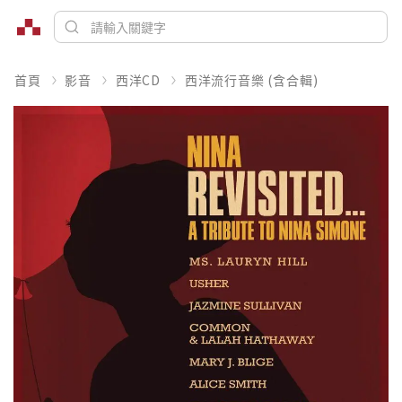
首頁
影音
西洋CD
西洋流行音樂 (含合輯)