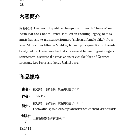
述
內容簡介
內容簡介 The two indisputable champions of French 'chanson' are
Edith Piaf and Charles Trénet. Piaf left an enduring legacy, both to
music hall and to musical performers (male and female alike), from
Yves Montand to Mireille Mathieu, including Jacques Brel and Annie
Cordy, whilst Trénet was the first in a venerable line of great singer-
songwriters, a spur to the creative energy of the likes of Georges
Brassens, Leo Ferré and Serge Gainsbourg.
商品規格
書名 /
愛迪特．琵雅芙: 黃金歌選 (5CD)
作者 /
Edith Piaf
愛迪特．琵雅芙: 黃金歌選 (5CD)：
簡介 /
ThetwoindisputablechampionsofFrench'chanson'areEdithPiafandCharlesTr
出版社
上揚國際股份有限公司
/
ISBN13
/