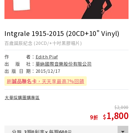
Intgrale 1915-2015 (20CD+10" Vinyl)
百歲誕辰紀念 (20CD/+十吋黑膠唱片)
作
者：
Edith Piaf
出
版
社：
華納國際音樂股份有限公司
出
版
日
期：
2015/12/17
刷
誠品聯名卡
，天天享最高7%回饋
大量採購團購專區
2,000
1,800
9
期
利率
每期
分期
3
0
✕
600
元