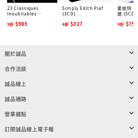
23 Classiques
Simply Edith Piaf
愛迪特．琵
Inoubliables
(3CD)
選 (5CD)
(2LP/180g Vinyl)
$985
$327
$756
9折
6折
9折
關於誠品
合作洽談
誠品線上
誠品通路
營業據點
訂閱誠品線上電子報